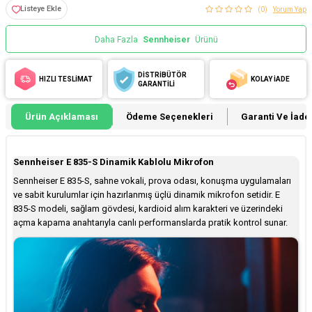
Listeye Ekle
(0)
Yorum Yap
Daha Fazla
Sennheiser
Ürünü
DİSTRİBÜTÖR
HIZLI TESLİMAT
KOLAY İADE
GARANTİLİ
Ürün Açıklaması
Ödeme Seçenekleri
Garanti Ve İade 
Sennheiser E 835-S Dinamik Kablolu Mikrofon
Sennheiser E 835-S, sahne vokali, prova odası, konuşma uygulamaları
ve sabit kurulumlar için hazırlanmış üçlü dinamik mikrofon setidir. E
835-S modeli, sağlam gövdesi, kardioid alım karakteri ve üzerindeki
açma kapama anahtarıyla canlı performanslarda pratik kontrol sunar.