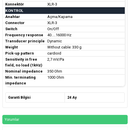
Konnektör
XLR-3
KONTROL
Anahtar
Açma/Kapama
Connector
XLR-3
Switch
On/Off
Frequency response
40.....16000 Hz
Transducer principle
Dynamic
Weight
Without cable: 330 g
Pick-up pattern
cardioid
Sensitivity in free
2,7 mV/Pa
field, no load (1kHz)
Nominal impedance
350 Ohm
Min. terminating
1000 Ohm
impedance
Garanti Bilgisi
24 Ay
Yorumlar