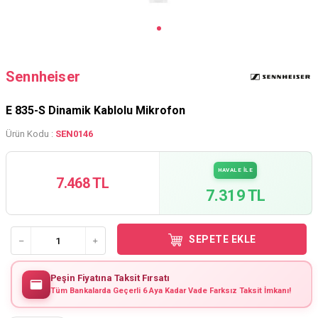
Sennheiser
E 835-S Dinamik Kablolu Mikrofon
Ürün Kodu :
SEN0146
HAVALE İLE
7.468 TL
7.319 TL
SEPETE EKLE
Peşin Fiyatına Taksit Fırsatı
Tüm Bankalarda Geçerli 6 Aya Kadar Vade Farksız Taksit İmkanı!