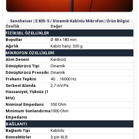
Sennheiser | E 835-S / Dinamik Kablolu Mikrofon | Ürün Bilgisi
Özellik
Değer
FIZIKSEL ÖZELLIKLER
Boyutlar
Ø 48 x 180 mm
Ağırlık
Kablo hariç: 330 g
MIKROFON ÖZELLIKLERI
Alım Deseni
Kardioid
Dönüştürücü Tipi
Dinamik
Dönüştürücü Prensibi
Dinamik
Frekans Tepkisi
40.....16000 Hz
Serbest Alanda
2,7 mV/Pa
Hassasiyet, Yüksüz (1
kHz)
Nominal Empedans
350 Ohm
Minimum Sonlandırma
1000 Ohm
Empedansı
BAĞLANTI
Bağlantı Tipi
Kablolu
Konnektörler
3-pin XLR