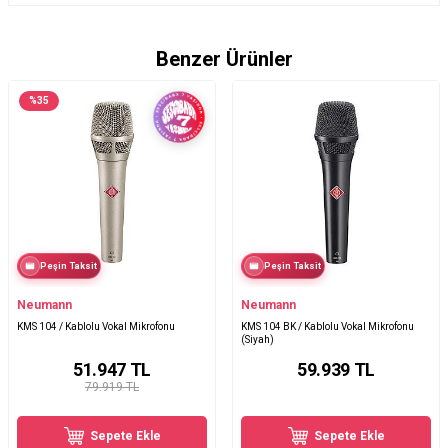
Benzer Ürünler
%
35
Peşin Taksit
Peşin Taksit
Neumann
Neumann
KMS 104 / Kablolu Vokal Mikrofonu
KMS 104 BK / Kablolu Vokal Mikrofonu
(Siyah)
51.947
TL
59.939
TL
79.919 TL
Sepete Ekle
Sepete Ekle