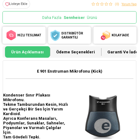
Listeye Ekle
(0)
Yorum Yap
Daha Fazla
Sennheiser
Ürünü
DİSTRİBÜTÖR
HIZLI TESLİMAT
KOLAY İADE
GARANTİLİ
Ürün Açıklaması
Ödeme Seçenekleri
Garanti Ve İade 
E 901 Enstruman Mikrofonu (Kick)
Kondenser Sınır Plakası
Mikrofonu.
Tekme Tamburundan Kesin, Hızlı
ve Gerçekçi Bir Ses İçin Yarım
Kardioid.
Ayrıca Konferans Masaları,
Podyumlar, Sunaklar, Sahneler,
Piyanolar ve Vurmalı Çalgılar
İçin.
Tam Gövdeli Tepki.