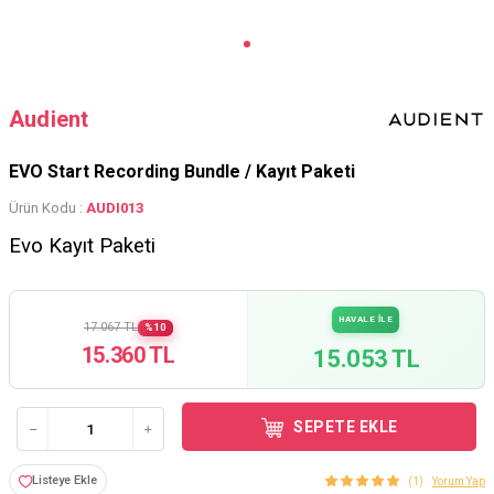
Audient
EVO Start Recording Bundle / Kayıt Paketi
Ürün Kodu :
AUDI013
Evo Kayıt Paketi
HAVALE İLE
17.067 TL
%10
15.360 TL
15.053 TL
SEPETE EKLE
Listeye Ekle
(1)
Yorum Yap