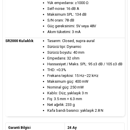
Yük empedansı: ≥1000 Ω
Self-noise: 16 dB A
Maksimum SPL: 134 dB
S/N oranı: 78 dB
Güç gereksinimi: 5V veya 48V
Akım tüketimi: 3 mA
SR2000 Kulaklık
Tasarım: Closed, supra-aural
Sürücü tipi: Dynamic
Sürücü boyutu: 40 mm
Empedans: 32 ohm
Hassasiyet / Maks. SPL: 95 ±3 dB / 105 ±3 dB
THD: <0.3%
Frekans tepkisi: 15 Hz–22 kHz
Maksimum güç: 400 mW
Nominal güç: 250 mW
Kablo: Düz, yaklaşık 3 m
Fiş: 3.5 mm + 6.3 mm
Net ağırlık: 233 g
Kafa bandı basıncı: yaklaşık 2.8 N
Garanti Bilgisi
24 Ay