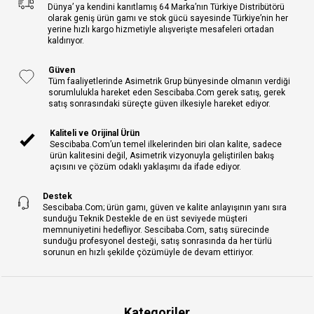
Dünya’ ya kendini kanıtlamış 64 Marka’nın Türkiye Distribütörü
olarak geniş ürün gamı ve stok gücü sayesinde Türkiye’nin her
yerine hızlı kargo hizmetiyle alışverişte mesafeleri ortadan
kaldırıyor.
Güven
Tüm faaliyetlerinde Asimetrik Grup bünyesinde olmanın verdiği
sorumlulukla hareket eden Sescibaba.Com gerek satış, gerek
satış sonrasındaki süreçte güven ilkesiyle hareket ediyor.
Kaliteli ve Orijinal Ürün
Sescibaba.Com’un temel ilkelerinden biri olan kalite, sadece
ürün kalitesini değil, Asimetrik vizyonuyla geliştirilen bakış
açısını ve çözüm odaklı yaklaşımı da ifade ediyor.
Destek
Sescibaba.Com; ürün gamı, güven ve kalite anlayışının yanı sıra
sunduğu Teknik Destekle de en üst seviyede müşteri
memnuniyetini hedefliyor. Sescibaba.Com, satış sürecinde
sunduğu profesyonel desteği, satış sonrasında da her türlü
sorunun en hızlı şekilde çözümüyle de devam ettiriyor.
Kategoriler