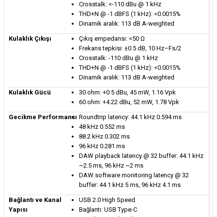
Crosstalk: <-110 dBu @ 1 kHz
THD+N @ -1 dBFS (1 kHz): <0.0015%
Dinamik aralık: 113 dB A-weighted
Kulaklık Çıkışı
Çıkış empedansı: <50 Ω
Frekans tepkisi: ±0.5 dB, 10 Hz–Fs/2
Crosstalk: -110 dBu @ 1 kHz
THD+N @ -1 dBFS (1 kHz): <0.0015%
Dinamik aralık: 113 dB A-weighted
Kulaklık Gücü
30 ohm: +0.5 dBu, 45 mW, 1.16 Vpk
60 ohm: +4.22 dBu, 52 mW, 1.78 Vpk
Gecikme Performansı
Roundtrip latency: 44.1 kHz 0.594 ms
48 kHz 0.552 ms
88.2 kHz 0.302 ms
96 kHz 0.281 ms
DAW playback latency @ 32 buffer: 44.1 kHz
~2.5 ms, 96 kHz ~2 ms
DAW software monitoring latency @ 32
buffer: 44.1 kHz 5 ms, 96 kHz 4.1 ms
Bağlantı ve Kanal
USB 2.0 High Speed
Yapısı
Bağlantı: USB Type-C