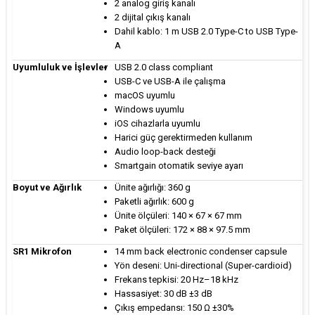
2 analog giriş kanalı
2 dijital çıkış kanalı
Dahil kablo: 1 m USB 2.0 Type-C to USB Type-
A
Uyumluluk ve İşlevler
USB 2.0 class compliant
USB-C ve USB-A ile çalışma
macOS uyumlu
Windows uyumlu
iOS cihazlarla uyumlu
Harici güç gerektirmeden kullanım
Audio loop-back desteği
Smartgain otomatik seviye ayarı
Boyut ve Ağırlık
Ünite ağırlığı: 360 g
Paketli ağırlık: 600 g
Ünite ölçüleri: 140 × 67 × 67 mm
Paket ölçüleri: 172 × 88 × 97.5 mm
SR1 Mikrofon
14 mm back electronic condenser capsule
Yön deseni: Uni-directional (Super-cardioid)
Frekans tepkisi: 20 Hz–18 kHz
Hassasiyet: 30 dB ±3 dB
Çıkış empedansı: 150 Ω ±30%