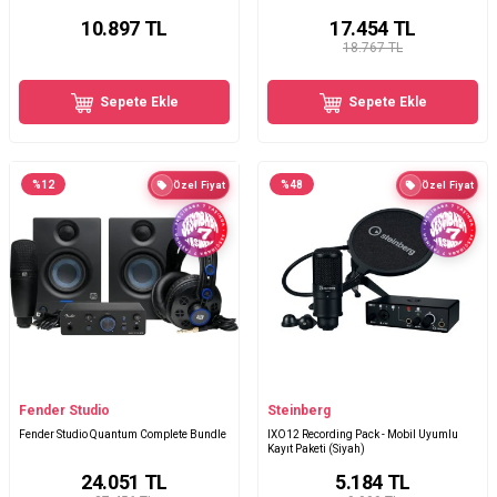
10.897
TL
17.454
TL
18.767 TL
Sepete Ekle
Sepete Ekle
%
12
%
48
Özel Fiyat
Özel Fiyat
Fender Studio
Steinberg
Fender Studio Quantum Complete Bundle
IXO12 Recording Pack - Mobil Uyumlu
Kayıt Paketi (Siyah)
24.051
TL
5.184
TL