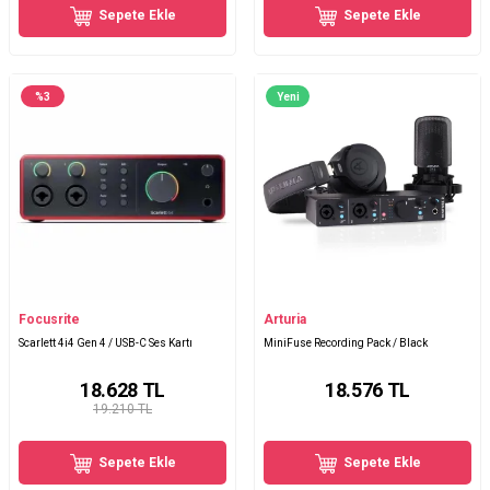
Sepete Ekle
Sepete Ekle
%
3
Yeni
Focusrite
Arturia
Scarlett 4i4 Gen 4 / USB-C Ses Kartı
MiniFuse Recording Pack / Black
18.628
TL
18.576
TL
19.210 TL
Sepete Ekle
Sepete Ekle