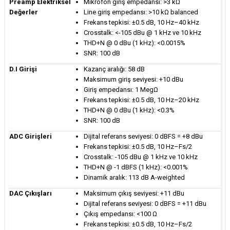
Preamp Elektriksel
Mikrofon giriş empedansı: >3 kΩ
Değerler
Line giriş empedansı: >10 kΩ balanced
Frekans tepkisi: ±0.5 dB, 10 Hz–40 kHz
Crosstalk: <-105 dBu @ 1 kHz ve 10 kHz
THD+N @ 0 dBu (1 kHz): <0.0015%
SNR: 100 dB
D.I Girişi
Kazanç aralığı: 58 dB
Maksimum giriş seviyesi: +10 dBu
Giriş empedansı: 1 MegΩ
Frekans tepkisi: ±0.5 dB, 10 Hz–20 kHz
THD+N @ 0 dBu (1 kHz): <0.3%
SNR: 100 dB
ADC Girişleri
Dijital referans seviyesi: 0 dBFS = +8 dBu
Frekans tepkisi: ±0.5 dB, 10 Hz–Fs/2
Crosstalk: -105 dBu @ 1 kHz ve 10 kHz
THD+N @ -1 dBFS (1 kHz): <0.001%
Dinamik aralık: 113 dB A-weighted
DAC Çıkışları
Maksimum çıkış seviyesi: +11 dBu
Dijital referans seviyesi: 0 dBFS = +11 dBu
Çıkış empedansı: <100 Ω
Frekans tepkisi: ±0.5 dB, 10 Hz–Fs/2