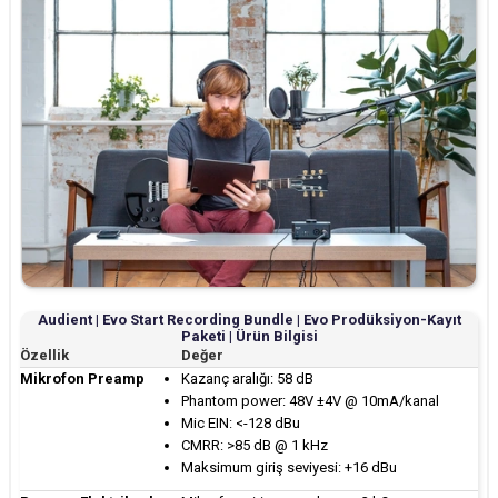
Audient | Evo Start Recording Bundle | Evo Prodüksiyon-Kayıt
Paketi | Ürün Bilgisi
Özellik
Değer
Mikrofon Preamp
Kazanç aralığı: 58 dB
Phantom power: 48V ±4V @ 10mA/kanal
Mic EIN: <-128 dBu
CMRR: >85 dB @ 1 kHz
Maksimum giriş seviyesi: +16 dBu