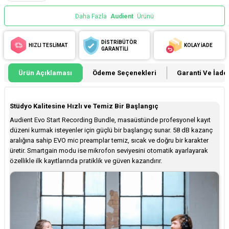
Daha Fazla
Audient
Ürünü
DİSTRİBÜTÖR
HIZLI TESLİMAT
KOLAY İADE
GARANTİLİ
Ürün Açıklaması
Ödeme Seçenekleri
Garanti Ve İade 
Stüdyo Kalitesine Hızlı ve Temiz Bir Başlangıç
Audient Evo Start Recording Bundle, masaüstünde profesyonel kayıt
düzeni kurmak isteyenler için güçlü bir başlangıç sunar. 58 dB kazanç
aralığına sahip EVO mic preamplar temiz, sıcak ve doğru bir karakter
üretir. Smartgain modu ise mikrofon seviyesini otomatik ayarlayarak
özellikle ilk kayıtlarında pratiklik ve güven kazandırır.