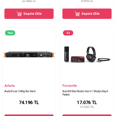
27.456 TL
9.999 TL
Sepete Ekle
Sepete Ekle
Yeni
%
3
Arturia
Focusrite
AudioFuse 16Rig Ses Kartı
Scarlett Solo Studio Gen 4 / Stüdyo Kayıt
Paketi
74.196
TL
17.076
TL
17.651 TL