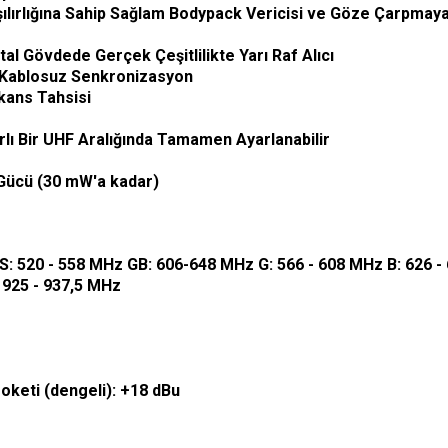
lırlığına Sahip Sağlam Bodypack Vericisi ve Göze Çarpmayan 
l Gövdede Gerçek Çeşitlilikte Yarı Raf Alıcı
ek Kablosuz Senkronizasyon
ekans Tahsisi
arlı Bir UHF Aralığında Tamamen Ayarlanabilir
 Gücü (30 mW'a kadar)
AS: 520 - 558 MHz GB: 606-648 MHz G: 566 - 608 MHz B: 626 -
 925 - 937,5 MHz
soketi (dengeli): +18 dBu