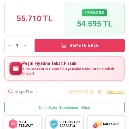
HAVALE İLE
55.710 TL
54.595 TL
SEPETE EKLE
Peşin Fiyatına Taksit Fırsatı
Tüm Bankalarda Geçerli 6 Aya Kadar Vade Farksız Taksit
İmkanı!
Listeye Ekle
(0)
Yorum Yap
Daha Fazla
Sennheiser
Ürünü
HIZLI
DİSTRİBÜTÖR
KOLAY İADE
TESLİMAT
GARANTİLİ