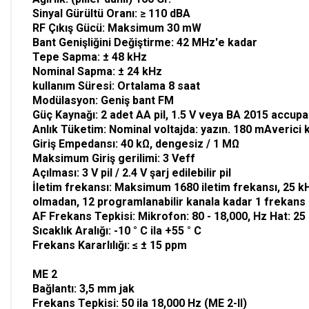
Sinyal Gürültü Oranı: ≥ 110 dBA
RF Çıkış Gücü: Maksimum 30 mW
Bant Genişliğini Değiştirme: 42 MHz'e kadar
Tepe Sapma: ± 48 kHz
Nominal Sapma: ± 24 kHz
kullanım Süresi: Ortalama 8 saat
Modülasyon: Geniş bant FM
Güç Kaynağı: 2 adet AA pil, 1.5 V veya BA 2015 accup
Anlık Tüketim: Nominal voltajda: yazın. 180 mAverici 
Giriş Empedansı: 40 kΩ, dengesiz / 1 MΩ
Maksimum Giriş gerilimi: 3 Veff
Açılması: 3 V pil / 2.4 V şarj edilebilir pil
İletim frekansı: Maksimum 1680 iletim frekansı, 25 k
olmadan, 12 programlanabilir kanala kadar 1 frekans
AF Frekans Tepkisi: Mikrofon: 80 - 18,000, Hz Hat: 25
Sıcaklık Aralığı: -10 ° C ila +55 ° C
Frekans Kararlılığı: ≤ ± 15 ppm
ME 2
Bağlantı: 3,5 mm jak
Frekans Tepkisi: 50 ila 18,000 Hz (ME 2-II)