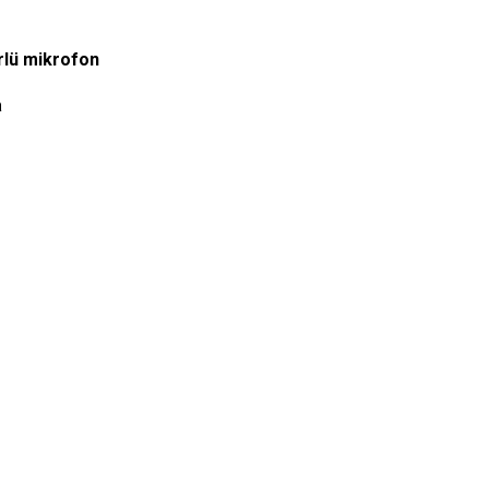
rlü mikrofon
a