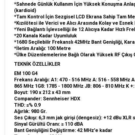
*Sahnede Günlük Kullanım İçin Yüksek Konuşma Anlaşı
(kardioid)
*Tam Kontrol İçin Sezgisel LCD Ekrana Sahip Tam Meta
*Kızılötesi ile Verici ve Alıcı Arasında Kolay ve Esn
*Yeni Bağlantı İşlevselliği ile 12 Alıcıya Kadar Hızlı Fr
*20 Kanala Kadar Uyumluluk
*1680 Seçilebilir Frekanslı 42MHz Bant Genişliği, Kar
*İletim Aralığı: 100 Metre
*Ülke Düzenlemelerine Bağlı Olarak Yüksek RF Çıkış
TEKNİK ÖZELLİKLER
EM 100 G4
Frekans Aralığı: A1: 470 - 516 MHz A: 516 - 558 MHz 
865 MHz 1G8: 1785 - 1800 MHz JB: 806 - 810 MHz K +:
Boyut: 190 x 212 x 43 mm
Compander: Sennheiser HDX
THD: ≤% 0.9
Ağırlık: 980 Gr.
Ses Çıkışı: 6,3 mm jak girişi (dengesiz): +12 dBu XLR 
Sinyal Gürültü Oranı: ≥ 110 dBA
Bant Genişliğini Değiştirme: 42 MHz'e kadar