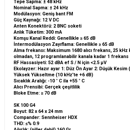
Tepe Sapma: ± 48 kHz
Nominal Sapma: ± 24 kHz
Modülasyon: Geniş bant FM
Güç Kaynağı: 12 V DC
Anten Konektörü: 2 BNC soketi
Anlık Tüketim: 300 mA
Komşu Kanal Reddi: Genellikle ≥ 65 dB
İntermodülasyon Zayıflama: Genellikle ≥ 65 dB
Alma frekansı: Maksimum 1680 alıcı frekans, 25 kHz k
olmadan, 12 programlanabilir kanala kadar 1 frekans
RF Hassasiyeti: 52 dBA ef S / N için <2.5 μV
Ekolayzer: Hazır ayar 1: Düz Ön Ayar 2: Düşük Kesim 
Yüksek Yükseltme (10 kHz'te +6 dB)
Sıcaklık Aralığı: -10 ° C ila +55 ° C
Alıcı Prensibi: Gerçek çeşitlilik
Bloke Etme: ≥ 70 dB
SK 100 G4
Boyut: 82 x 64 x 24 mm
Compander: Sennheiser HDX
THD: ≤% 0.9
Ağırlık: (piller dahil) 160 Gr.