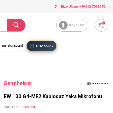
Bize Ulaşın:
+90 212 706 10 52
0
Giriş / Kayıt
SES SISTEMLERI
BABA GARAJ
Sennheiser
EW 100 G4-ME2 Kablosuz Yaka Mikrofonu
Ürün Kodu :
SEN1859