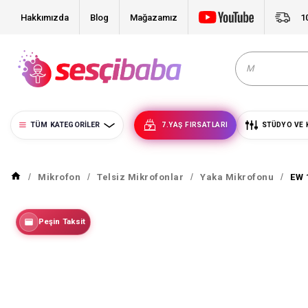
Hakkımızda
Blog
Mağazamız
1
TÜM KATEGORILER
7.YAŞ FIRSATLARI
STÜDYO VE 
Mikrofon
Telsiz Mikrofonlar
Yaka Mikrofonu
EW 
Peşin Taksit