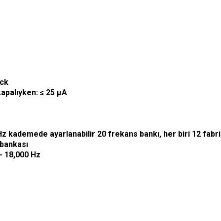
ack
kapalıyken: ≤ 25 µA
Hz kademede ayarlanabilir 20 frekans bankı, her biri 12 fab
 bankası
 - 18,000 Hz