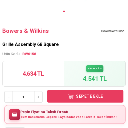
Bowers & Wilkins
Grille Assembly 68 Square
Ürün Kodu :
BW0158
HAVALE İLE
4.634 TL
4.541 TL
SEPETE EKLE
Peşin Fiyatına Taksit Fırsatı
Tüm Bankalarda Geçerli 6 Aya Kadar Vade Farksız Taksit İmkanı!