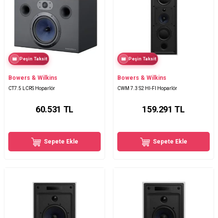
Peşin Taksit
Peşin Taksit
Bowers & Wilkins
Bowers & Wilkins
CT7.5 LCRS Hoparlör
CWM 7.3 S2 HI-FI Hoparlör
60.531
TL
159.291
TL
Sepete Ekle
Sepete Ekle