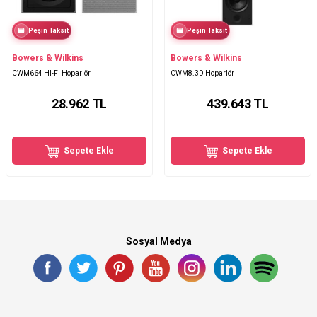
Peşin Taksit
Peşin Taksit
Bowers & Wilkins
Bowers & Wilkins
CWM664 HI-FI Hoparlör
CWM8.3D Hoparlör
28.962
TL
439.643
TL
Sepete Ekle
Sepete Ekle
Sosyal Medya