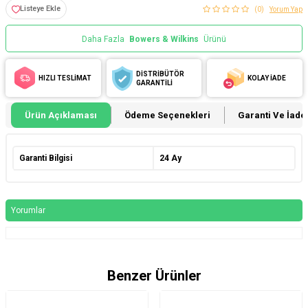
Listeye Ekle
(0)
Yorum Yap
Daha Fazla
Bowers & Wilkins
Ürünü
DİSTRİBÜTÖR
HIZLI TESLİMAT
KOLAY İADE
GARANTİLİ
Ürün Açıklaması
Ödeme Seçenekleri
Garanti Ve İade 
Garanti Bilgisi
24 Ay
Yorumlar
Benzer Ürünler