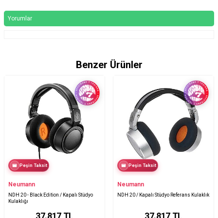
Yorumlar
Benzer Ürünler
Peşin Taksit
Peşin Taksit
Neumann
Neumann
NDH 20 - Black Edition / Kapalı Stüdyo
NDH 20 / Kapalı Stüdyo Referans Kulaklık
Kulaklığı
37.817
TL
37.817
TL