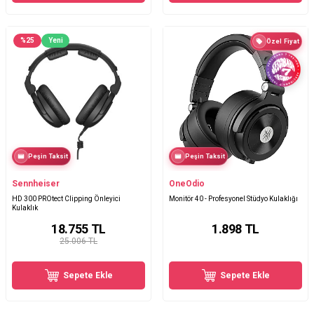
%
25
Yeni
Özel Fiyat
Peşin Taksit
Peşin Taksit
Sennheiser
OneOdio
HD 300 PROtect Clipping Önleyici
Monitör 40 - Profesyonel Stüdyo Kulaklığı
Kulaklık
18.755
TL
1.898
TL
25.006 TL
Sepete Ekle
Sepete Ekle