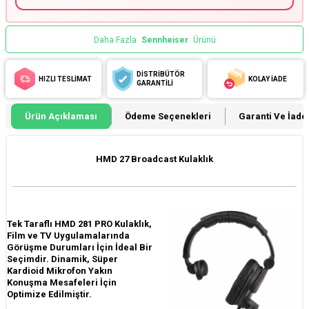
Daha Fazla
Sennheiser
Ürünü
DİSTRİBÜTÖR
HIZLI TESLİMAT
KOLAY İADE
GARANTİLİ
Ürün Açıklaması
Ödeme Seçenekleri
Garanti Ve İade 
HMD 27 Broadcast Kulaklık
Tek Taraflı HMD 281 PRO Kulaklık,
Film ve TV Uygulamalarında
Görüşme Durumları İçin İdeal Bir
Seçimdir. Dinamik, Süper
Kardioid Mikrofon Yakın
Konuşma Mesafeleri İçin
Optimize Edilmiştir.