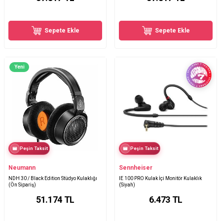
Sepete Ekle
Sepete Ekle
Yeni
Peşin Taksit
Peşin Taksit
Neumann
Sennheiser
NDH 30 / Black Edition Stüdyo Kulaklığı
IE 100 PRO Kulak İçi Monitör Kulaklık
(Ön Sipariş)
(Siyah)
51.174
TL
6.473
TL