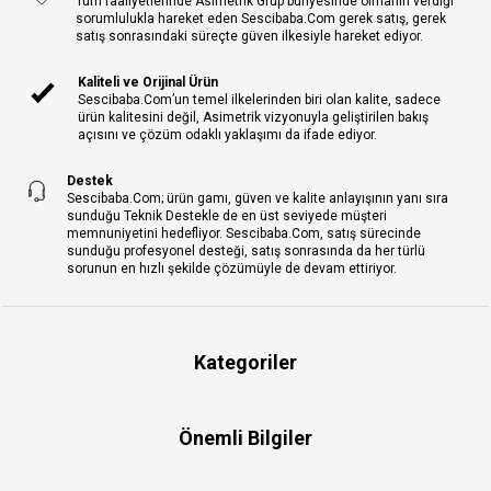
Tüm faaliyetlerinde Asimetrik Grup bünyesinde olmanın verdiği
sorumlulukla hareket eden Sescibaba.Com gerek satış, gerek
satış sonrasındaki süreçte güven ilkesiyle hareket ediyor.
Kaliteli ve Orijinal Ürün
Sescibaba.Com’un temel ilkelerinden biri olan kalite, sadece
ürün kalitesini değil, Asimetrik vizyonuyla geliştirilen bakış
açısını ve çözüm odaklı yaklaşımı da ifade ediyor.
Destek
Sescibaba.Com; ürün gamı, güven ve kalite anlayışının yanı sıra
sunduğu Teknik Destekle de en üst seviyede müşteri
memnuniyetini hedefliyor. Sescibaba.Com, satış sürecinde
sunduğu profesyonel desteği, satış sonrasında da her türlü
sorunun en hızlı şekilde çözümüyle de devam ettiriyor.
Kategoriler
Önemli Bilgiler