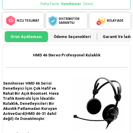
Daha Fazla
Sennheiser
Ürünü
DİSTRİBÜTÖR
HIZLI TESLİMAT
KOLAY İADE
GARANTİLİ
Ürün Açıklaması
Ödeme Seçenekleri
Garanti Ve İade 
HMD 46 Stereo Profesyonel Kulaklık
Sennheiser HMD 46 Serisi
Denetleyici İçin Çok Hafif ve
Rahat Bir Açık Boomset. Hava
Trafik Kontrolü İçin İdealdir.
Kulaklık, Denetleyicileri Bir
Akustik Patlamadan Koruyan
ActiveGard(HMD 46-31 dahil
değil) ile Donatılmıştır.