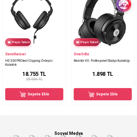
Peşin Taksit
Peşin Taksit
Sennheiser
OneOdio
HD 300 PROtect Clipping Önleyici
Monitör 40 - Profesyonel Stüdyo Kulaklığı
Kulaklık
18.755
TL
1.898
TL
25.006 TL
Sepete Ekle
Sepete Ekle
Sosyal Medya