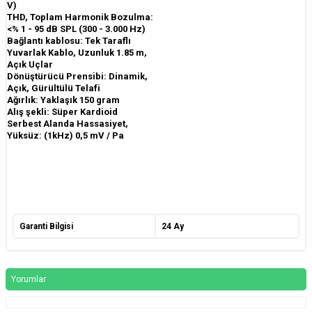
V)
THD, Toplam Harmonik Bozulma:
<% 1 - 95 dB SPL (300 - 3.000 Hz)
Bağlantı kablosu: Tek Taraflı
Yuvarlak Kablo, Uzunluk 1.85 m,
Açık Uçlar
Dönüştürücü Prensibi: Dinamik,
Açık, Gürültülü Telafi
Ağırlık: Yaklaşık 150 gram
Alış şekli: Süper Kardioid
Serbest Alanda Hassasiyet,
Yüksüz: (1kHz) 0,5 mV / Pa
Garanti Bilgisi
24 Ay
Yorumlar