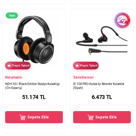
Yeni
Peşin Taksit
Peşin Taksit
Neumann
Sennheiser
NDH 30 / Black Edition Stüdyo Kulaklığı
IE 100 PRO Kulak İçi Monitör Kulaklık
(Ön Sipariş)
(Siyah)
51.174
TL
6.473
TL
Sepete Ekle
Sepete Ekle