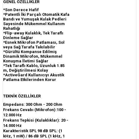
GENEL ÖZELLİKLER
*Son Derece Hafif
*Patentli İki Parçalı Otomatik Kafa
Bandı ve Yumuşak Kulak Pedleri
Sayesinde Mükemmel Kullanım
Rahatlığı
*Flip-away Kulaklık, Tek Taraflı
Dinleme Sağlar
*Esnek Mikrofon Patlaması, Sol
veya Sağ Tarafa Takılabilir
*Gürültü Kompanse Edilmiş
Dinamik Mikrofon, Mükemmel
Konuşma İletimi Sağlar
*Tek Taraflı Kablo, Uzunluk 1.85
m, Değiştirilmesi Kolay
*ActiveGard Kullanıcıyı Akustik
Patlama Etkilerinden Korur
TEKNİK ÖZELLİKLER
Empedans: 300 Ohm - 200 Ohm
Frekans Cevabı (Mikrofon):100 -
12.000 Hz
Frekans Tepkisi (Kulaklıklar): 20 -
14.000 Hz
Karakteristik SPL 98 dB SPL: (1
kHz, 1 mW) / 86 dB SPL (1 kHz, 1