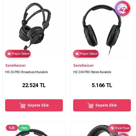
Peşin Taksit
Peşin Taksit
Sennheiser
Sennheiser
HD 26 PRO Broadcast Kulaklık
HD 200 PRO Stereo Kulaklık
22.524
TL
5.166
TL
Sepete Ekle
Sepete Ekle
%
25
Yeni
Özel Fiyat