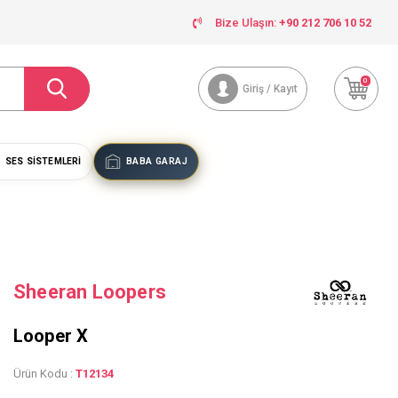
Bize Ulaşın:
+90 212 706 10 52
0
Giriş / Kayıt
SES SISTEMLERI
BABA GARAJ
Sheeran Loopers
Looper X
Ürün Kodu :
T12134