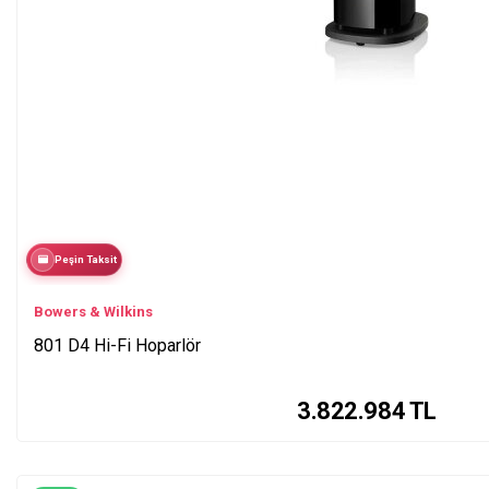
Peşin Taksit
Bowers & Wilkins
801 D4 Hi-Fi Hoparlör
3.822.984
TL