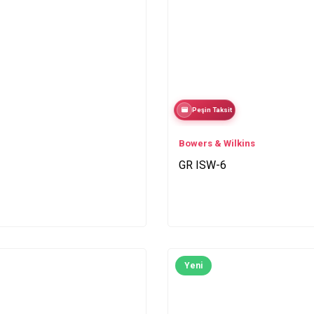
Peşin Taksit
Bowers & Wilkins
GR ISW-6
Yeni