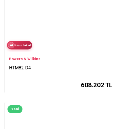
Peşin Taksit
Bowers & Wilkins
HTM82 D4
608.202
TL
Yeni