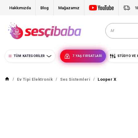
Hakkımızda
Blog
Mağazamız
1
TÜM KATEGORILER
7.YAŞ FIRSATLARI
STÜDYO VE 
Ev Tipi Elektronik
Ses Sistemleri
Looper X