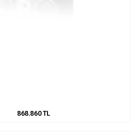
868.860
TL