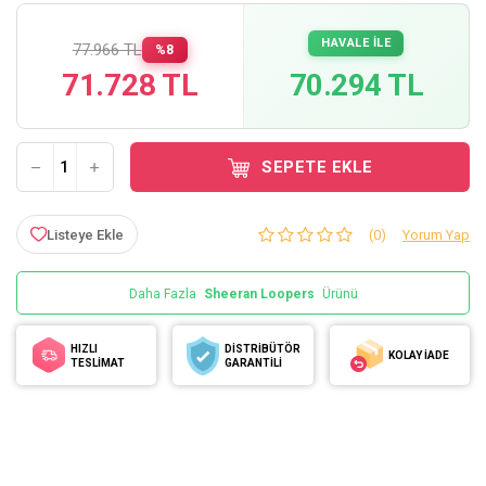
HAVALE İLE
77.966 TL
%8
71.728 TL
70.294 TL
SEPETE EKLE
Listeye Ekle
(0)
Yorum Yap
Daha Fazla
Sheeran Loopers
Ürünü
HIZLI
DİSTRİBÜTÖR
KOLAY İADE
TESLİMAT
GARANTİLİ