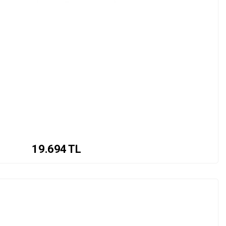
19.694
TL