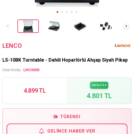
LENCO
LS-10BK Turntable - Dahili Hoparlörlü Ahşap Siyah Pikap
Ürün Kodu :
LNC0005
HAVALE İLE
4.899 TL
4.801 TL
TÜKENDI
GELINCE HABER VER