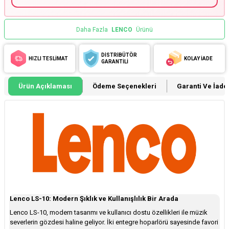
Daha Fazla
LENCO
Ürünü
DİSTRİBÜTÖR
HIZLI TESLİMAT
KOLAY İADE
GARANTİLİ
Ürün Açıklaması
Ödeme Seçenekleri
Garanti Ve İade 
Lenco LS-10: Modern Şıklık ve Kullanışlılık Bir Arada
Lenco LS-10, modern tasarımı ve kullanıcı dostu özellikleri ile müzik
severlerin gözdesi haline geliyor. İki entegre hoparlörü sayesinde favori