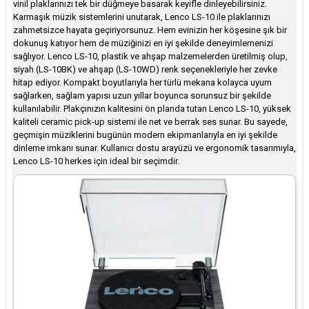
vinil plaklarınızı tek bir düğmeye basarak keyifle dinleyebilirsiniz.
Karmaşık müzik sistemlerini unutarak, Lenco LS-10 ile plaklarınızı
zahmetsizce hayata geçiriyorsunuz. Hem evinizin her köşesine şık bir
dokunuş katıyor hem de müziğinizi en iyi şekilde deneyimlemenizi
sağlıyor. Lenco LS-10, plastik ve ahşap malzemelerden üretilmiş olup,
siyah (LS-10BK) ve ahşap (LS-10WD) renk seçenekleriyle her zevke
hitap ediyor. Kompakt boyutlarıyla her türlü mekana kolayca uyum
sağlarken, sağlam yapısı uzun yıllar boyunca sorunsuz bir şekilde
kullanılabilir. Plakçınızın kalitesini ön planda tutan Lenco LS-10, yüksek
kaliteli ceramic pick-up sistemi ile net ve berrak ses sunar. Bu sayede,
geçmişin müziklerini bugünün modern ekipmanlarıyla en iyi şekilde
dinleme imkanı sunar. Kullanıcı dostu arayüzü ve ergonomik tasarımıyla,
Lenco LS-10 herkes için ideal bir seçimdir.