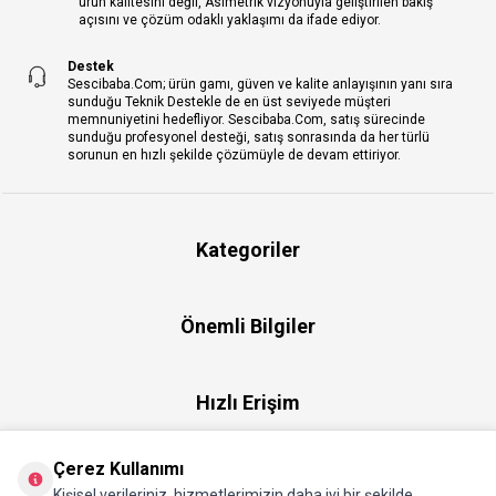
ürün kalitesini değil, Asimetrik vizyonuyla geliştirilen bakış
açısını ve çözüm odaklı yaklaşımı da ifade ediyor.
Destek
Sescibaba.Com; ürün gamı, güven ve kalite anlayışının yanı sıra
sunduğu Teknik Destekle de en üst seviyede müşteri
memnuniyetini hedefliyor. Sescibaba.Com, satış sürecinde
sunduğu profesyonel desteği, satış sonrasında da her türlü
sorunun en hızlı şekilde çözümüyle de devam ettiriyor.
Kategoriler
Önemli Bilgiler
Hızlı Erişim
Çerez Kullanımı
Üye
Kişisel verileriniz, hizmetlerimizin daha iyi bir şekilde