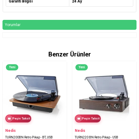
Garanti Bilgisi
24 Ay
Yorumlar
Benzer Ürünler
Yeni
Yeni
Peşin Taksit
Peşin Taksit
Nedis
Nedis
TURN200BN Retro Pikap - BT, USB
TURN220 BN Retro Pikap - USB