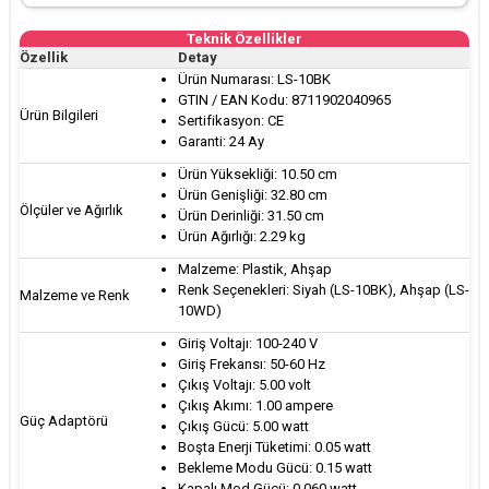
Teknik Özellikler
Özellik
Detay
Ürün Numarası: LS-10BK
GTIN / EAN Kodu: 8711902040965
Ürün Bilgileri
Sertifikasyon: CE
Garanti: 24 Ay
Ürün Yüksekliği: 10.50 cm
Ürün Genişliği: 32.80 cm
Ölçüler ve Ağırlık
Ürün Derinliği: 31.50 cm
Ürün Ağırlığı: 2.29 kg
Malzeme: Plastik, Ahşap
Renk Seçenekleri: Siyah (LS-10BK), Ahşap (LS-
Malzeme ve Renk
10WD)
Giriş Voltajı: 100-240 V
Giriş Frekansı: 50-60 Hz
Çıkış Voltajı: 5.00 volt
Çıkış Akımı: 1.00 ampere
Güç Adaptörü
Çıkış Gücü: 5.00 watt
Boşta Enerji Tüketimi: 0.05 watt
Bekleme Modu Gücü: 0.15 watt
Kapalı Mod Gücü: 0.060 watt