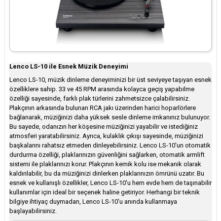
Lenco LS-10 ile Esnek Müzik Deneyimi
Lenco LS-10, müzik dinleme deneyiminizi bir üst seviyeye taşıyan esnek
özelliklere sahip. 33 ve 45 RPM arasında kolayca geçiş yapabilme
özelliği sayesinde, farklı plak türlerini zahmetsizce çalabilirsiniz.
Plakçının arkasında bulunan RCA jakı üzerinden harici hoparlörlere
bağlanarak, müziğinizi daha yüksek sesle dinleme imkanınız bulunuyor.
Bu sayede, odanızın her köşesine müziğinizi yayabilir ve istediğiniz
atmosferi yaratabilirsiniz. Ayrıca, kulaklık çıkışı sayesinde, müziğinizi
başkalarını rahatsız etmeden dinleyebilirsiniz. Lenco LS-10'un otomatik
durdurma özelliği, plaklarınızın güvenliğini sağlarken, otomatik armlift
sistemi ile plaklarınızı korur. Plakçının kemik kolu ise mekanik olarak
kaldırılabilir, bu da müziğinizi dinlerken plaklarınızın ömrünü uzatır. Bu
esnek ve kullanışlı özellikler, Lenco LS-10'u hem evde hem de taşınabilir
kullanımlar için ideal bir seçenek haline getiriyor. Herhangi bir teknik
bilgiye ihtiyaç duymadan, Lenco LS-10'u anında kullanmaya
başlayabilirsiniz.