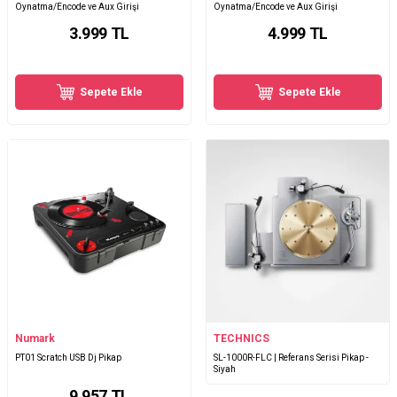
Oynatma/Encode ve Aux Girişi
Oynatma/Encode ve Aux Girişi
3.999
TL
4.999
TL
Sepete Ekle
Sepete Ekle
Numark
TECHNICS
PT01 Scratch USB Dj Pikap
SL-1000R-FLC | Referans Serisi Pikap -
Siyah
9.957
TL