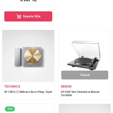
Sepete Ekle
Tükendi
TECHNICS
DENON
SP-10R-FLC | Referans Serisi Pikap - Siyah
DP-300F Tam Otomatik ve Manuel
Turntable
Yeni