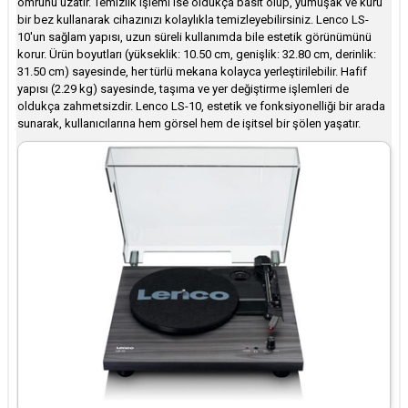
ömrünü uzatır. Temizlik işlemi ise oldukça basit olup, yumuşak ve kuru
bir bez kullanarak cihazınızı kolaylıkla temizleyebilirsiniz. Lenco LS-
10'un sağlam yapısı, uzun süreli kullanımda bile estetik görünümünü
korur. Ürün boyutları (yükseklik: 10.50 cm, genişlik: 32.80 cm, derinlik:
31.50 cm) sayesinde, her türlü mekana kolayca yerleştirilebilir. Hafif
yapısı (2.29 kg) sayesinde, taşıma ve yer değiştirme işlemleri de
oldukça zahmetsizdir. Lenco LS-10, estetik ve fonksiyonelliği bir arada
sunarak, kullanıcılarına hem görsel hem de işitsel bir şölen yaşatır.