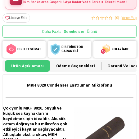
Tüm Bankalarda Geçerli 6 Aya Kadar Vade Farksız Taksit İmkanı!
Listeye Ekle
(0)
Yorum Yap
Daha Fazla
Sennheiser
Ürünü
DİSTRİBÜTÖR
HIZLI TESLİMAT
KOLAY İADE
GARANTİLİ
Ürün Açıklaması
Ödeme Seçenekleri
Garanti Ve İade 
MKH 8020 Condenser Enstruman Mikrofonu
Çok yönlü MKH 8020, büyük ve
küçük ses kaynaklarını
kaydetmek için idealdir. Akustik
ortam doğruysa bu mikrofon çok
etkileyici kayıtlar sağlayacaktır.
Alt uçtaki ekstra oktav, MKH