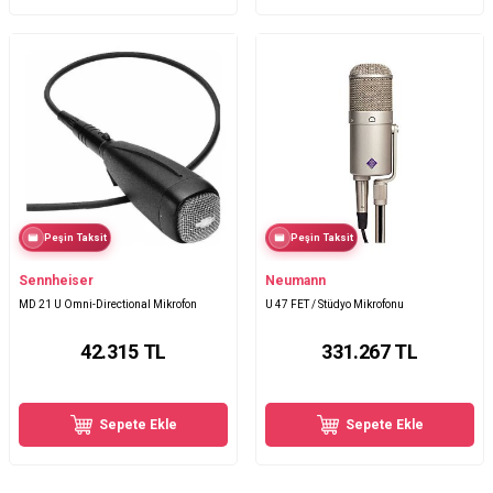
Peşin Taksit
Peşin Taksit
Sennheiser
Neumann
MD 21 U Omni-Directional Mikrofon
U 47 FET / Stüdyo Mikrofonu
42.315
TL
331.267
TL
Sepete Ekle
Sepete Ekle