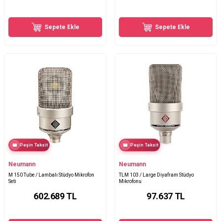
Sepete Ekle
Sepete Ekle
Peşin Taksit
Peşin Taksit
Neumann
Neumann
M 150 Tube / Lambalı Stüdyo Mikrofon
TLM 103 / Large Diyafram Stüdyo
Seti
Mikrofonu
602.689
TL
97.637
TL