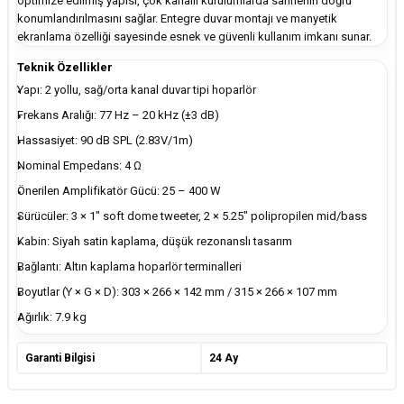
optimize edilmiş yapısı, çok kanallı kurulumlarda sahnenin doğru
konumlandırılmasını sağlar. Entegre duvar montajı ve manyetik
ekranlama özelliği sayesinde esnek ve güvenli kullanım imkanı sunar.
Teknik Özellikler
Yapı: 2 yollu, sağ/orta kanal duvar tipi hoparlör
Frekans Aralığı: 77 Hz – 20 kHz (±3 dB)
Hassasiyet: 90 dB SPL (2.83V/1m)
Nominal Empedans: 4 Ω
Önerilen Amplifikatör Gücü: 25 – 400 W
Sürücüler: 3 × 1" soft dome tweeter, 2 × 5.25" polipropilen mid/bass
Kabin: Siyah satin kaplama, düşük rezonanslı tasarım
Bağlantı: Altın kaplama hoparlör terminalleri
Boyutlar (Y × G × D): 303 × 266 × 142 mm / 315 × 266 × 107 mm
Ağırlık: 7.9 kg
Garanti Bilgisi
24 Ay