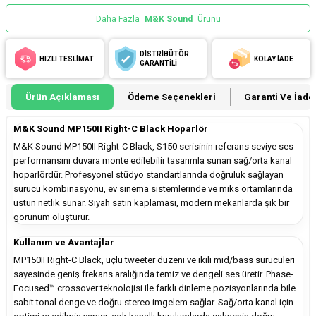
Daha Fazla
M&K Sound
Ürünü
DİSTRİBÜTÖR
HIZLI TESLİMAT
KOLAY İADE
GARANTİLİ
Ürün Açıklaması
Ödeme Seçenekleri
Garanti Ve İade 
M&K Sound MP150II Right-C Black Hoparlör
M&K Sound MP150II Right-C Black, S150 serisinin referans seviye ses
performansını duvara monte edilebilir tasarımla sunan sağ/orta kanal
hoparlördür. Profesyonel stüdyo standartlarında doğruluk sağlayan
sürücü kombinasyonu, ev sinema sistemlerinde ve miks ortamlarında
üstün netlik sunar. Siyah satin kaplaması, modern mekanlarda şık bir
görünüm oluşturur.
Kullanım ve Avantajlar
MP150II Right-C Black, üçlü tweeter düzeni ve ikili mid/bass sürücüleri
sayesinde geniş frekans aralığında temiz ve dengeli ses üretir. Phase-
Focused™ crossover teknolojisi ile farklı dinleme pozisyonlarında bile
sabit tonal denge ve doğru stereo imgelem sağlar. Sağ/orta kanal için