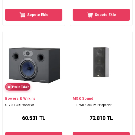
Sepete Ekle
Sepete Ekle
Peşin Taksit
Bowers & Wilkins
M&K Sound
CT7.5 LCRS Hoparlör
LCR750 Black Pair Hoparlör
60.531
TL
72.810
TL