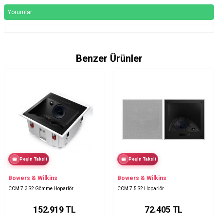
Yorumlar
Benzer Ürünler
Peşin Taksit
Peşin Taksit
Bowers & Wilkins
Bowers & Wilkins
CCM 7.3 S2 Gömme Hoparlör
CCM 7.5 S2 Hoparlör
152.919
TL
72.405
TL