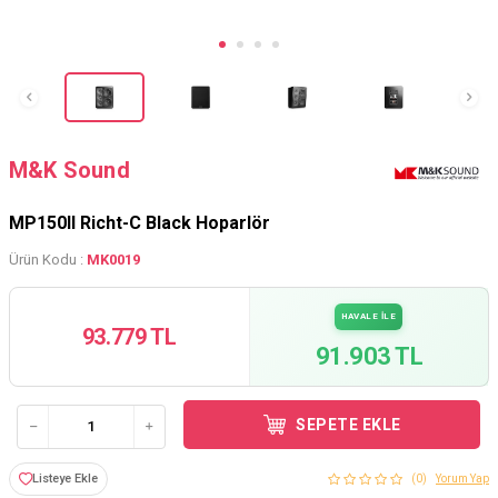
M&K Sound
MP150II Richt-C Black Hoparlör
Ürün Kodu :
MK0019
HAVALE İLE
93.779 TL
91.903 TL
SEPETE EKLE
Listeye Ekle
(0)
Yorum Yap