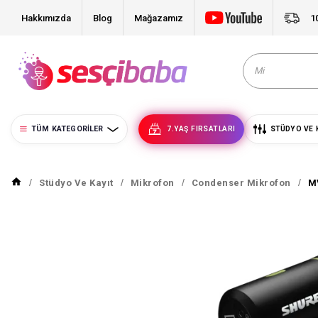
Hakkımızda
Blog
Mağazamız
1
TÜM KATEGORILER
7.YAŞ FIRSATLARI
STÜDYO VE 
Stüdyo Ve Kayıt
Mikrofon
Condenser Mikrofon
M