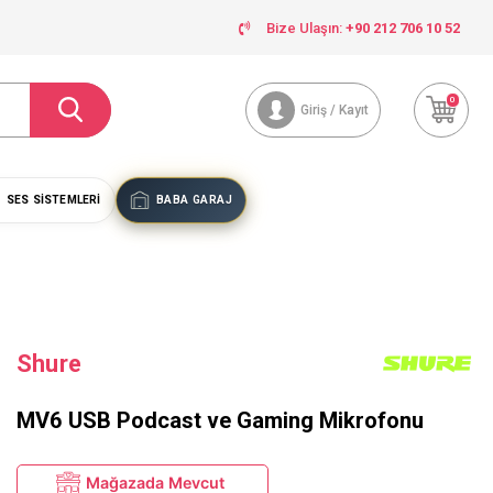
Bize Ulaşın:
+90 212 706 10 52
0
Giriş / Kayıt
SES SISTEMLERI
BABA GARAJ
Shure
MV6 USB Podcast ve Gaming Mikrofonu
Mağazada Mevcut