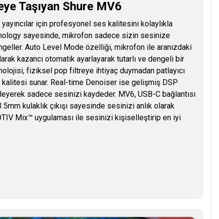
veye Taşıyan Shure MV6
ıncılar için profesyonel ses kalitesini kolaylıkla
hnology sayesinde, mikrofon sadece sizin sesinize
engeller. Auto Level Mode özelliği, mikrofon ile aranızdaki
ak kazancı otomatik ayarlayarak tutarlı ve dengeli bir
lojisi, fiziksel pop filtreye ihtiyaç duymadan patlayıcı
es kalitesi sunar. Real-time Denoiser ise gelişmiş DSP
treleyerek sadece sesinizi kaydeder. MV6, USB-C bağlantısı
3.5mm kulaklık çıkışı sayesinde sesinizi anlık olarak
TIV Mix™ uygulaması ile sesinizi kişiselleştirip en iyi