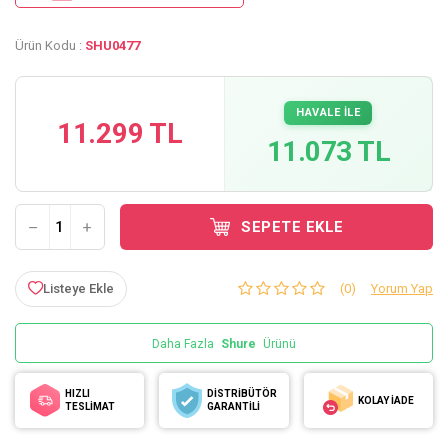
Ürün Kodu :
SHU0477
HAVALE İLE
11.299 TL
11.073 TL
SEPETE EKLE
Listeye Ekle
(0)
Yorum Yap
Daha Fazla
Shure
Ürünü
HIZLI
DİSTRİBÜTÖR
KOLAY İADE
TESLİMAT
GARANTİLİ