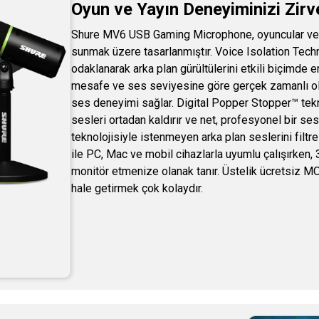
Oyun ve Yayın Deneyiminizi Zir
Shure MV6 USB Gaming Microphone, oyuncular ve yay
sunmak üzere tasarlanmıştır. Voice Isolation Tec
odaklanarak arka plan gürültülerini etkili biçimde 
mesafe ve ses seviyesine göre gerçek zamanlı olar
ses deneyimi sağlar. Digital Popper Stopper™ tekno
sesleri ortadan kaldırır ve net, profesyonel bir s
teknolojisiyle istenmeyen arka plan seslerini fil
ile PC, Mac ve mobil cihazlarla uyumlu çalışırken, 
monitör etmenize olanak tanır. Üstelik ücretsiz MO
hale getirmek çok kolaydır.