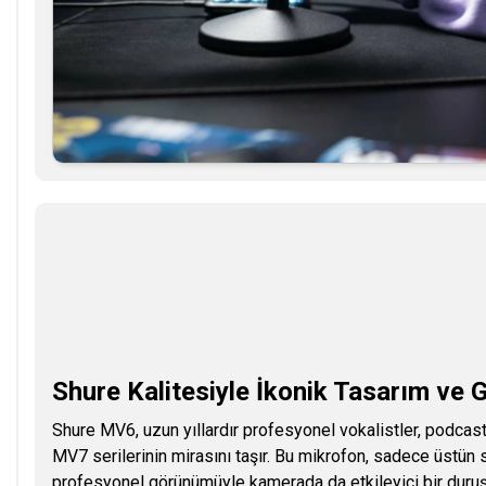
Shure Kalitesiyle İkonik Tasarım ve G
Shure MV6, uzun yıllardır profesyonel vokalistler, podcast
MV7 serilerinin mirasını taşır. Bu mikrofon, sadece üstün
profesyonel görünümüyle kamerada da etkileyici bir duruş