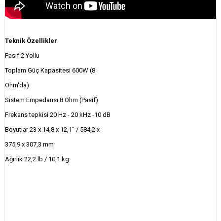
Teknik Özellikler
Pasif 2 Yollu
Toplam Güç Kapasitesi 600W (8
Ohm'da)
Sistem Empedansı 8 Ohm (Pasif)
Frekans tepkisi 20 Hz - 20 kHz -10 dB
Boyutlar 23 x 14,8 x 12,1" / 584,2 x
375,9 x 307,3 mm
Ağırlık 22,2 lb / 10,1 kg