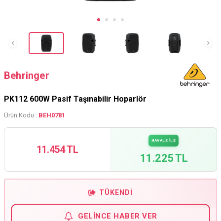
Behringer
PK112 600W Pasif Taşınabilir Hoparlör
Ürün Kodu :
BEH0781
HAVALE İLE
11.454 TL
11.225 TL
TÜKENDI
GELINCE HABER VER