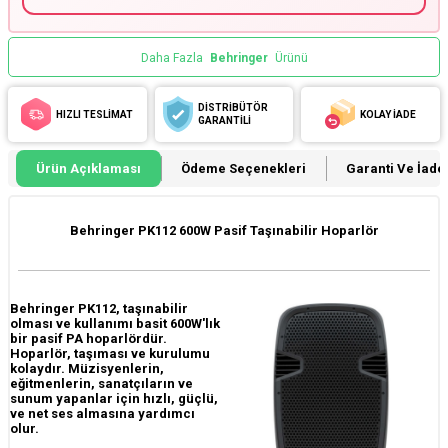
Daha Fazla
Behringer
Ürünü
DİSTRİBÜTÖR
HIZLI TESLİMAT
KOLAY İADE
GARANTİLİ
Ürün Açıklaması
Ödeme Seçenekleri
Garanti Ve İade 
Behringer PK112 600W Pasif Taşınabilir Hoparlör
Behringer PK112, taşınabilir
olması ve kullanımı basit 600W'lık
bir pasif PA hoparlördür.
Hoparlör, taşıması ve kurulumu
kolaydır. Müzisyenlerin,
eğitmenlerin, sanatçıların ve
sunum yapanlar için hızlı, güçlü,
ve net ses almasına yardımcı
olur.