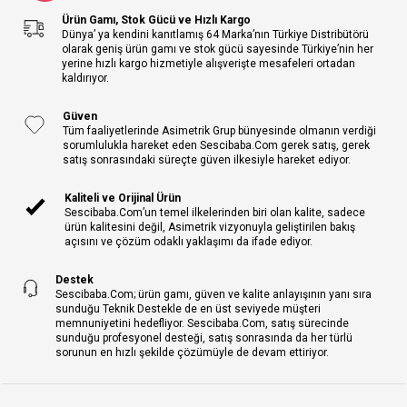
Ürün Gamı, Stok Gücü ve Hızlı Kargo
Dünya’ ya kendini kanıtlamış 64 Marka’nın Türkiye Distribütörü
olarak geniş ürün gamı ve stok gücü sayesinde Türkiye’nin her
yerine hızlı kargo hizmetiyle alışverişte mesafeleri ortadan
kaldırıyor.
Güven
Tüm faaliyetlerinde Asimetrik Grup bünyesinde olmanın verdiği
sorumlulukla hareket eden Sescibaba.Com gerek satış, gerek
satış sonrasındaki süreçte güven ilkesiyle hareket ediyor.
Kaliteli ve Orijinal Ürün
Sescibaba.Com’un temel ilkelerinden biri olan kalite, sadece
ürün kalitesini değil, Asimetrik vizyonuyla geliştirilen bakış
açısını ve çözüm odaklı yaklaşımı da ifade ediyor.
Destek
Sescibaba.Com; ürün gamı, güven ve kalite anlayışının yanı sıra
sunduğu Teknik Destekle de en üst seviyede müşteri
memnuniyetini hedefliyor. Sescibaba.Com, satış sürecinde
sunduğu profesyonel desteği, satış sonrasında da her türlü
sorunun en hızlı şekilde çözümüyle de devam ettiriyor.