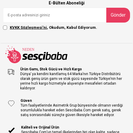
E-Bülten Aboneliği
Gönder
KVKK Sözleşmesi'ni
, Okudum, Kabul Ediyorum.
Ürün Gamı, Stok Gücü ve Hızlı Kargo
Dünya’ ya kendini kanıtlamış 64 Marka’nın Türkiye Distribütörü
olarak geniş ürün gamı ve stok gücü sayesinde Türkiye’nin her
yerine hızlı kargo hizmetiyle alışverişte mesafeleri ortadan
kaldırıyor.
Güven
Tüm faaliyetlerinde Asimetrik Grup bünyesinde olmanın verdiği
sorumlulukla hareket eden Sescibaba.Com gerek satış, gerek
satış sonrasındaki süreçte güven ilkesiyle hareket ediyor.
Kaliteli ve Orijinal Ürün
Sescibaba.Com’un temel ilkelerinden biri olan kalite, sadece