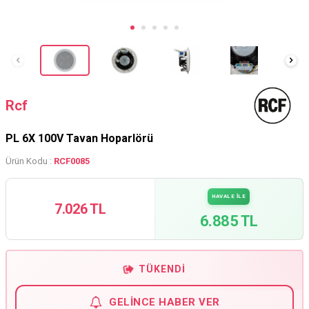
Rcf
PL 6X 100V Tavan Hoparlörü
Ürün Kodu :
RCF0085
HAVALE İLE
7.026 TL
6.885 TL
TÜKENDI
GELINCE HABER VER