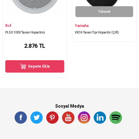
Tükendi
Rcf
Yamaha
PL50 100V Tavan Hoparlörü
VXC4 Tavan Tipi Hoparlör (Çift)
2.876
TL
Sepete Ekle
Sosyal Medya