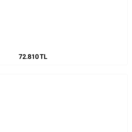
72.810
TL