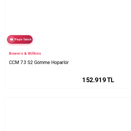
Peşin Taksit
Bowers & Wilkins
CCM 7.3 S2 Gömme Hoparlör
152.919
TL