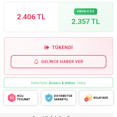
HAVALE İLE
2.406 TL
2.357 TL
TÜKENDI
GELINCE HABER VER
Daha Fazla
Bowers & Wilkins
Ürünü
HIZLI
DİSTRİBÜTÖR
KOLAY İADE
TESLİMAT
GARANTİLİ