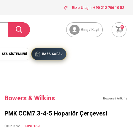
Bize Ulaşın:
+90 212 706 10 52
0
Giriş / Kayıt
SES SISTEMLERI
BABA GARAJ
Bowers & Wilkins
PMK CCM7.3-4-5 Hoparlör Çerçevesi
Ürün Kodu :
BW0159