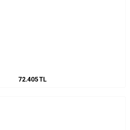
72.405
TL