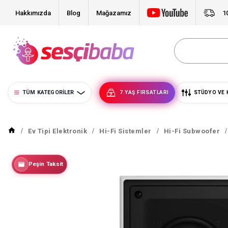
Hakkımızda
Blog
Mağazamız
1
TÜM KATEGORILER
7.YAŞ FIRSATLARI
STÜDYO VE 
Ev Tipi Elektronik
Hi-Fi Sistemler
Hi-Fi Subwoofer
Peşin Taksit