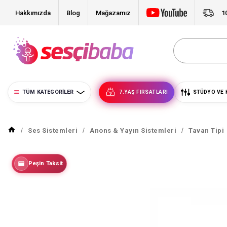
Hakkımızda
Blog
Mağazamız
1
TÜM KATEGORILER
7.YAŞ FIRSATLARI
STÜDYO VE 
Ses Sistemleri
Anons & Yayın Sistemleri
Tavan Tipi
Peşin Taksit