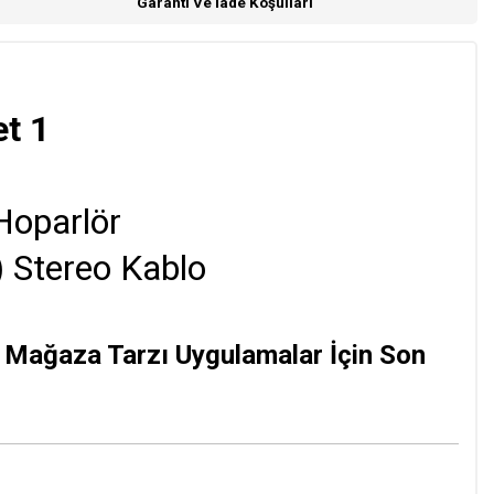
Garanti Ve İade Koşulları
t 1
Hoparlör
 Stereo Kablo
ve Mağaza Tarzı Uygulamalar İçin Son