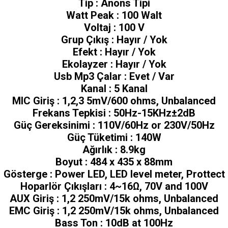
Tip : Anons Tipi
Watt Peak : 100 Walt
Voltaj : 100 V
Grup Çıkış : Hayır / Yok
Efekt : Hayır / Yok
Ekolayzer : Hayır / Yok
Usb Mp3 Çalar : Evet / Var
Kanal : 5 Kanal
MIC Giriş : 1,2,3 5mV/600 ohms, Unbalanced
Frekans Tepkisi : 50Hz-15KHz±2dB
Güç Gereksinimi : 110V/60Hz or 230V/50Hz
Güç Tüketimi : 140W
Ağırlık : 8.9kg
Boyut : 484 x 435 x 88mm
Gösterge : Power LED, LED level meter, Prottect
Hoparlör Çıkışları : 4~16Ω, 70V and 100V
AUX Giriş : 1,2 250mV/15k ohms, Unbalanced
EMC Giriş : 1,2 250mV/15k ohms, Unbalanced
Bass Ton : 10dB at 100Hz