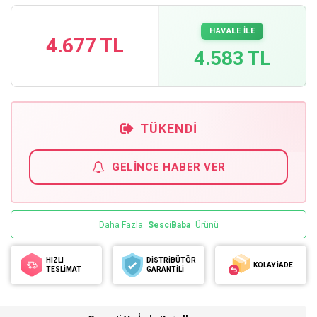
HAVALE İLE
4.677 TL
4.583 TL
TÜKENDI
GELINCE HABER VER
Daha Fazla
SesciBaba
Ürünü
HIZLI
DİSTRİBÜTÖR
KOLAY İADE
TESLİMAT
GARANTİLİ