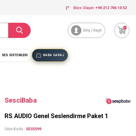
Bize Ulaşın:
+90 212 706 10 52
0
Giriş / Kayıt
SES SISTEMLERI
BABA GARAJ
SesciBaba
RS AUDIO Genel Seslendirme Paket 1
Ürün Kodu :
SES5599