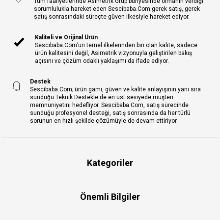
Tüm faaliyetlerinde Asimetrik Grup bünyesinde olmanın verdiği
sorumlulukla hareket eden Sescibaba.Com gerek satış, gerek
satış sonrasındaki süreçte güven ilkesiyle hareket ediyor.
Kaliteli ve Orijinal Ürün
Sescibaba.Com’un temel ilkelerinden biri olan kalite, sadece
ürün kalitesini değil, Asimetrik vizyonuyla geliştirilen bakış
açısını ve çözüm odaklı yaklaşımı da ifade ediyor.
Destek
Sescibaba.Com; ürün gamı, güven ve kalite anlayışının yanı sıra
sunduğu Teknik Destekle de en üst seviyede müşteri
memnuniyetini hedefliyor. Sescibaba.Com, satış sürecinde
sunduğu profesyonel desteği, satış sonrasında da her türlü
sorunun en hızlı şekilde çözümüyle de devam ettiriyor.
Kategoriler
Önemli Bilgiler