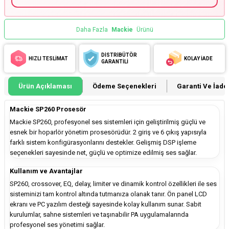
Daha Fazla
Mackie
Ürünü
DİSTRİBÜTÖR
HIZLI TESLİMAT
KOLAY İADE
GARANTİLİ
Ürün Açıklaması
Ödeme Seçenekleri
Garanti Ve İade 
Mackie SP260 Prosesör
Mackie SP260, profesyonel ses sistemleri için geliştirilmiş güçlü ve
esnek bir hoparlör yönetim prosesörüdür. 2 giriş ve 6 çıkış yapısıyla
farklı sistem konfigürasyonlarını destekler. Gelişmiş DSP işleme
seçenekleri sayesinde net, güçlü ve optimize edilmiş ses sağlar.
Kullanım ve Avantajlar
SP260, crossover, EQ, delay, limiter ve dinamik kontrol özellikleri ile ses
sisteminizi tam kontrol altında tutmanıza olanak tanır. Ön panel LCD
ekranı ve PC yazılım desteği sayesinde kolay kullanım sunar. Sabit
kurulumlar, sahne sistemleri ve taşınabilir PA uygulamalarında
profesyonel ses yönetimi sağlar.