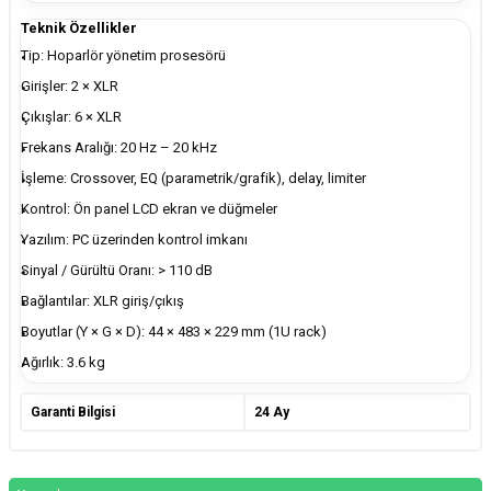
Teknik Özellikler
Tip: Hoparlör yönetim prosesörü
Girişler: 2 × XLR
Çıkışlar: 6 × XLR
Frekans Aralığı: 20 Hz – 20 kHz
İşleme: Crossover, EQ (parametrik/grafik), delay, limiter
Kontrol: Ön panel LCD ekran ve düğmeler
Yazılım: PC üzerinden kontrol imkanı
Sinyal / Gürültü Oranı: > 110 dB
Bağlantılar: XLR giriş/çıkış
Boyutlar (Y × G × D): 44 × 483 × 229 mm (1U rack)
Ağırlık: 3.6 kg
Garanti Bilgisi
24 Ay