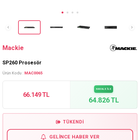
Mackie
SP260 Prosesör
Ürün Kodu :
MAC0065
HAVALE İLE
66.149 TL
64.826 TL
TÜKENDI
GELINCE HABER VER