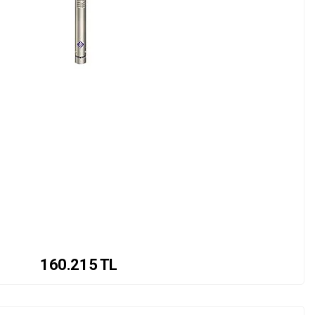
160.215
TL