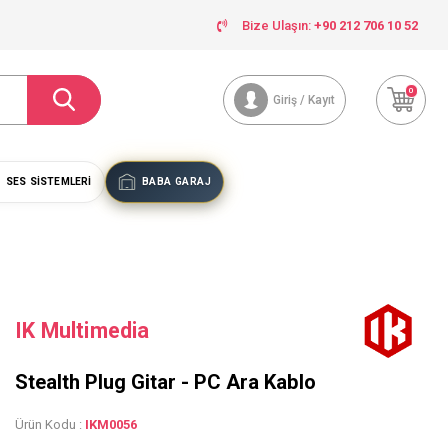
Bize Ulaşın:
+90 212 706 10 52
0
Giriş / Kayıt
SES SISTEMLERI
BABA GARAJ
IK Multimedia
Stealth Plug Gitar - PC Ara Kablo
Ürün Kodu :
IKM0056