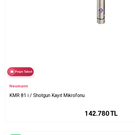
Peşin Taksit
Neumann
KMR 81 i / Shotgun Kayıt Mikrofonu
142.780
TL