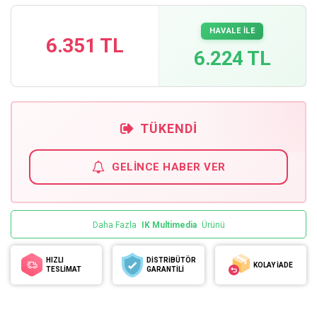
HAVALE İLE
6.351 TL
6.224 TL
TÜKENDI
GELINCE HABER VER
Daha Fazla
IK Multimedia
Ürünü
HIZLI
DİSTRİBÜTÖR
KOLAY İADE
TESLİMAT
GARANTİLİ