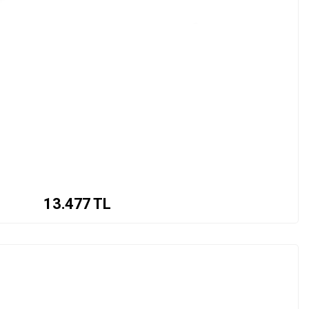
13.477
TL