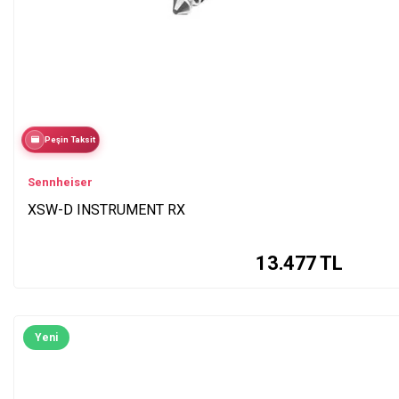
Peşin Taksit
Sennheiser
XSW-D INSTRUMENT RX
13.477
TL
Yeni