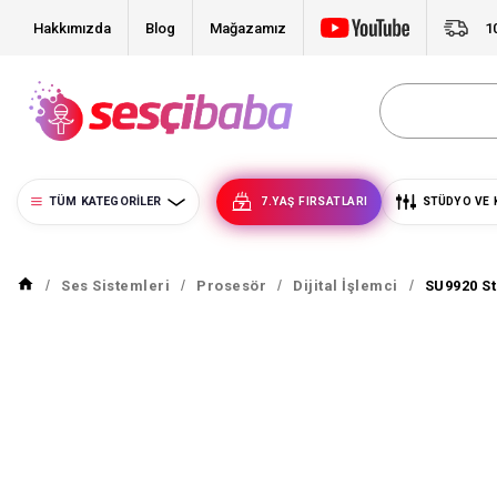
Hakkımızda
Blog
Mağazamız
1
TÜM KATEGORILER
7.YAŞ FIRSATLARI
STÜDYO VE 
Ses Sistemleri
Prosesör
Dijital İşlemci
SU9920 St