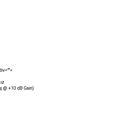
div="">
ız
iş @ +10 dB Gain)