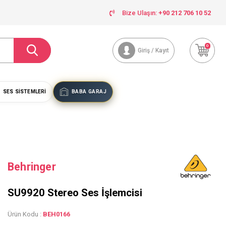
Bize Ulaşın:
+90 212 706 10 52
0
Giriş / Kayıt
SES SISTEMLERI
BABA GARAJ
Behringer
SU9920 Stereo Ses İşlemcisi
Ürün Kodu :
BEH0166