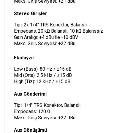
Maks. Giriş Seviyesi: +21 dBu
Stereo Girişler
Tipi: 2x 1/4" TRS Konektör, Balanslı
Empedans: 20 kΩ Balanslı, 10 kΩ Balanssız
Gain Aralığı: +4 dBu ile -10 dBV
Maks. Giriş Seviyesi: +22 dBu
Ekolayzır
Low (Bass): 80 Hz / ±15 dB
Mid (Orta): 2.5 kHz / ±15 dB
High (Tiz): 12 kHz / ±15 dB
Aux Gönderimi
Tipi: 1/4" TRS Konektör, Balanslı
Empedans: 120 Ω
Maks. Giriş Seviyesi: +22 dBu
Aux Dönüşümü