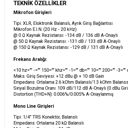
TEKNİK ÖZELLİKLER
Mikrofon Girişleri
Tipi: XLR, Eloktronik Balanslı, Ayrık Giriş Bağlantısı
Mikrofon E.I.N. (20 Hz - 20 kHz)
@ 0 Ω Kaynak Rezistansı: -134 dB / 136 dB A-Onaylı
@ 50 Ω Kaynak Rezistansı: -131 dB / 133 dB A-Onaylı
@ 150 Ω Kaynak Rezistansı: -129 dB / 131 dB A-Onaylı
Frekans Aralığı:
<10 hz="" -="" 150="" khz="" -1="" db="" 10="" 200="" -3="" 
Maks. Giriş Seviyesi: +12 dBu @ + 10 dB Gain
Empedans: Ortalama 2.6 kOhm Balanslı/1.3 kOhm Balanss
Sinyal Bozulma Oranı: 109 dB/112 dB A-Onaylı (0 dBu Gir
Distortion (THD+N): 0.006%/0.005% A-Onaylanmış
Mono Line Girişleri
Tipi: 1/4" TRS Konektör, Balanslı
Empedans: Ortalama 20 kΩ Balanslı