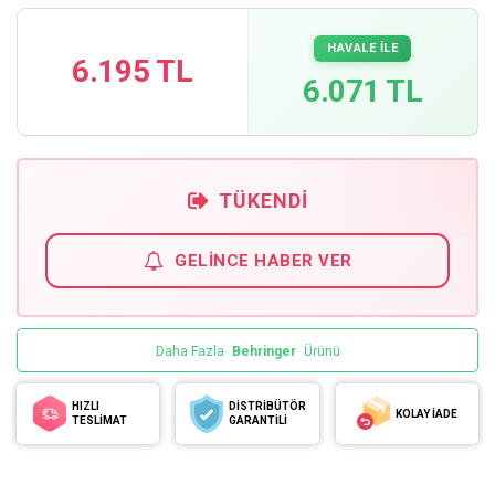
HAVALE İLE
6.195 TL
6.071 TL
TÜKENDI
GELINCE HABER VER
Daha Fazla
Behringer
Ürünü
HIZLI
DİSTRİBÜTÖR
KOLAY İADE
TESLİMAT
GARANTİLİ