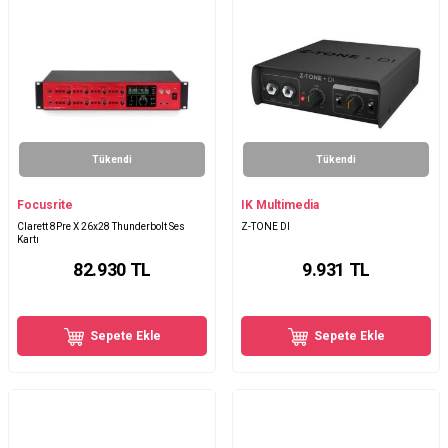
Tükendi
Tükendi
Focusrite
IK Multimedia
Clarett 8Pre X 26x28 Thunderbolt Ses
Z-TONE DI
Kartı
82.930
TL
9.931
TL
Sepete Ekle
Sepete Ekle