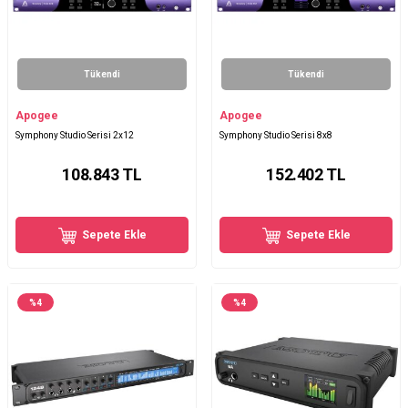
Tükendi
Tükendi
Apogee
Apogee
Symphony Studio Serisi 2x12
Symphony Studio Serisi 8x8
108.843
TL
152.402
TL
Sepete Ekle
Sepete Ekle
%
4
%
4