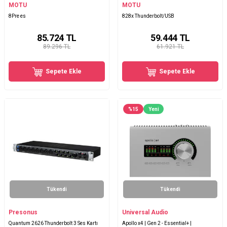
MOTU
MOTU
8Pre es
828x Thunderbolt/USB
85.724
TL
59.444
TL
89.296 TL
61.921 TL
Sepete Ekle
Sepete Ekle
%
15
Yeni
Tükendi
Tükendi
Presonus
Universal Audio
Quantum 2626 Thunderbolt 3 Ses Kartı
Apollo x4 | Gen 2 - Essential+ |