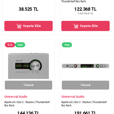
Thunderbolt Ses Kartı
38.525
TL
122.368
TL
143.963 TL
Sepete Ekle
Sepete Ekle
%
13
Yeni
Yeni
Tükendi
Tükendi
Universal Audio
Universal Audio
Apollo x4 | Gen 2 - Studio+ | Thunderbolt
Apollo x6 | Gen 2 - Studio+ | Thunderbolt
Ses Kartı
Ses Kartı
144.136
TL
191.661
TL