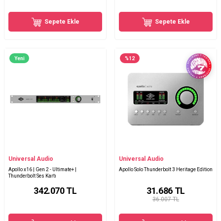
Sepete Ekle
Sepete Ekle
Yeni
%
12
Universal Audio
Universal Audio
Apollo x16 | Gen 2 - Ultimate+ |
Apollo Solo Thunderbolt 3 Heritage Edition
Thunderbolt Ses Kartı
342.070
TL
31.686
TL
36.007 TL