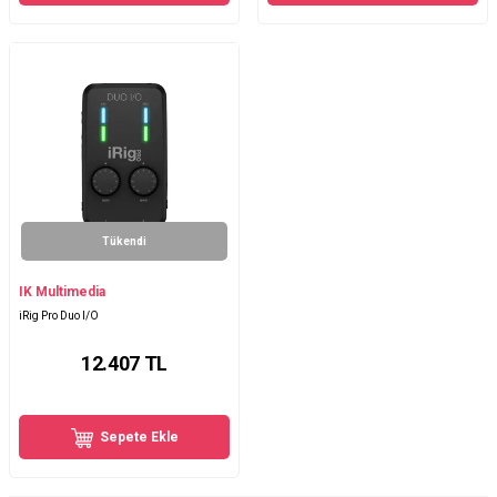
Tükendi
IK Multimedia
iRig Pro Duo I/O
12.407
TL
Sepete Ekle