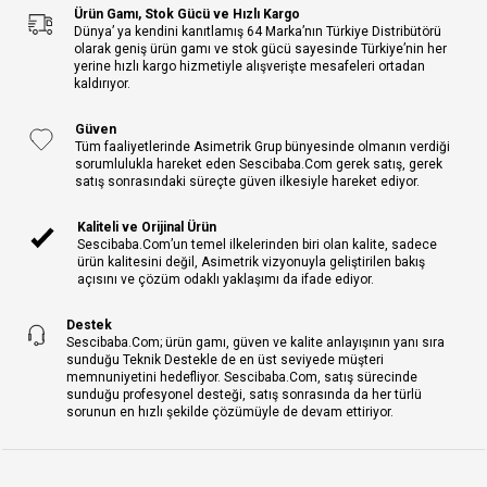
Ürün Gamı, Stok Gücü ve Hızlı Kargo
Dünya’ ya kendini kanıtlamış 64 Marka’nın Türkiye Distribütörü
olarak geniş ürün gamı ve stok gücü sayesinde Türkiye’nin her
yerine hızlı kargo hizmetiyle alışverişte mesafeleri ortadan
kaldırıyor.
Güven
Tüm faaliyetlerinde Asimetrik Grup bünyesinde olmanın verdiği
sorumlulukla hareket eden Sescibaba.Com gerek satış, gerek
satış sonrasındaki süreçte güven ilkesiyle hareket ediyor.
Kaliteli ve Orijinal Ürün
Sescibaba.Com’un temel ilkelerinden biri olan kalite, sadece
ürün kalitesini değil, Asimetrik vizyonuyla geliştirilen bakış
açısını ve çözüm odaklı yaklaşımı da ifade ediyor.
Destek
Sescibaba.Com; ürün gamı, güven ve kalite anlayışının yanı sıra
sunduğu Teknik Destekle de en üst seviyede müşteri
memnuniyetini hedefliyor. Sescibaba.Com, satış sürecinde
sunduğu profesyonel desteği, satış sonrasında da her türlü
sorunun en hızlı şekilde çözümüyle de devam ettiriyor.