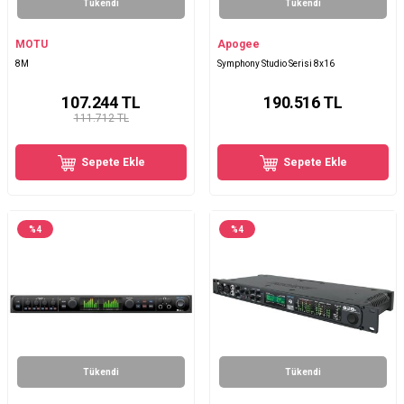
Tükendi
Tükendi
MOTU
Apogee
8M
Symphony Studio Serisi 8x16
107.244
TL
190.516
TL
111.712 TL
Sepete Ekle
Sepete Ekle
%
4
%
4
Tükendi
Tükendi