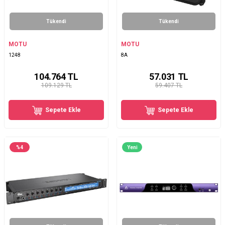
Tükendi
Tükendi
MOTU
MOTU
1248
8A
104.764
TL
57.031
TL
109.129 TL
59.407 TL
Sepete Ekle
Sepete Ekle
%
4
Yeni