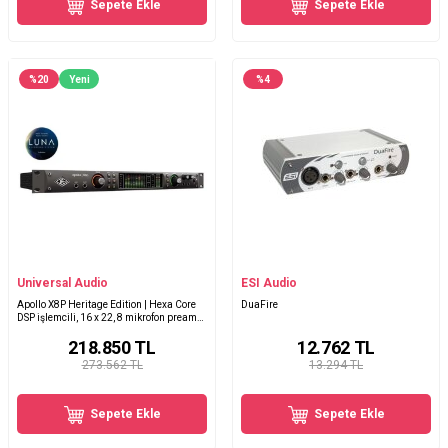
Sepete Ekle
Sepete Ekle
%
20
Yeni
%
4
Universal Audio
ESI Audio
Apollo X8P Heritage Edition | Hexa Core
DuaFire
DSP işlemcili, 16 x 22, 8 mikrofon preamp
Thunderbolt 3 ses kartı - Zengin Plug-IN
218.850
TL
12.762
TL
paketi ile birlikte (6 DSP)
273.562 TL
13.294 TL
Sepete Ekle
Sepete Ekle