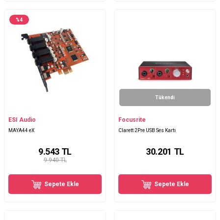
%
4
Tükendi
ESI Audio
Focusrite
MAYA44 eX
Clarett 2Pre USB Ses Kartı
9.543
TL
30.201
TL
9.940 TL
Sepete Ekle
Sepete Ekle