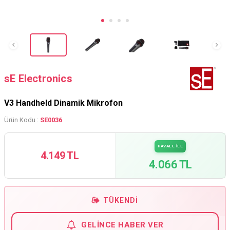
sE Electronics
V3 Handheld Dinamik Mikrofon
Ürün Kodu :
SE0036
HAVALE İLE
4.149 TL
4.066 TL
TÜKENDI
GELINCE HABER VER