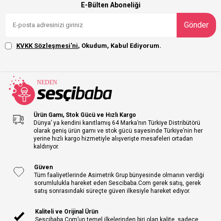
E-Bülten Aboneliği
Gönder
KVKK Sözleşmesi'ni
, Okudum, Kabul Ediyorum.
Ürün Gamı, Stok Gücü ve Hızlı Kargo
Dünya’ ya kendini kanıtlamış 64 Marka’nın Türkiye Distribütörü
olarak geniş ürün gamı ve stok gücü sayesinde Türkiye’nin her
yerine hızlı kargo hizmetiyle alışverişte mesafeleri ortadan
kaldırıyor.
Güven
Tüm faaliyetlerinde Asimetrik Grup bünyesinde olmanın verdiği
sorumlulukla hareket eden Sescibaba.Com gerek satış, gerek
satış sonrasındaki süreçte güven ilkesiyle hareket ediyor.
Kaliteli ve Orijinal Ürün
Sescibaba.Com’un temel ilkelerinden biri olan kalite, sadece