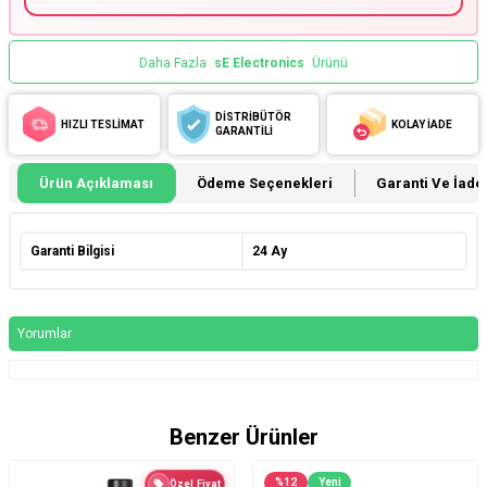
Daha Fazla
sE Electronics
Ürünü
DİSTRİBÜTÖR
HIZLI TESLİMAT
KOLAY İADE
GARANTİLİ
Ürün Açıklaması
Ödeme Seçenekleri
Garanti Ve İade 
Garanti Bilgisi
24 Ay
Yorumlar
Benzer Ürünler
%
12
Yeni
Özel Fiyat