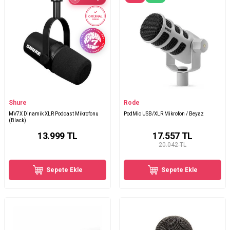
ORİJİNAL
ÜRÜN
Shure
Rode
MV7X Dinamik XLR Podcast Mikrofonu
PodMic USB/XLR Mikrofon / Beyaz
(Black)
13.999
TL
17.557
TL
20.042 TL
Sepete Ekle
Sepete Ekle