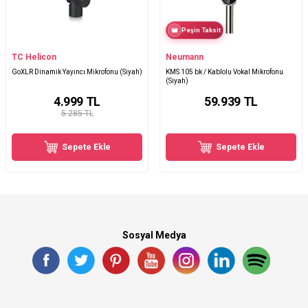
Peşin Taksit
TC Helicon
Neumann
GoXLR Dinamik Yayıncı Mikrofonu (Siyah)
KMS 105 bk / Kablolu Vokal Mikrofonu
(Siyah)
4.999
TL
59.939
TL
5.285 TL
Sepete Ekle
Sepete Ekle
Sosyal Medya