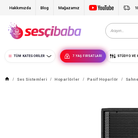
Hakkımızda
Blog
Mağazamız
1
TÜM KATEGORILER
7.YAŞ FIRSATLARI
STÜDYO VE 
Ses Sistemleri
Hoparlörler
Pasif Hoparlör
Sahne