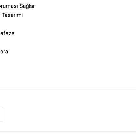
ruması Sağlar
u Tasarımı
hafaza
gara