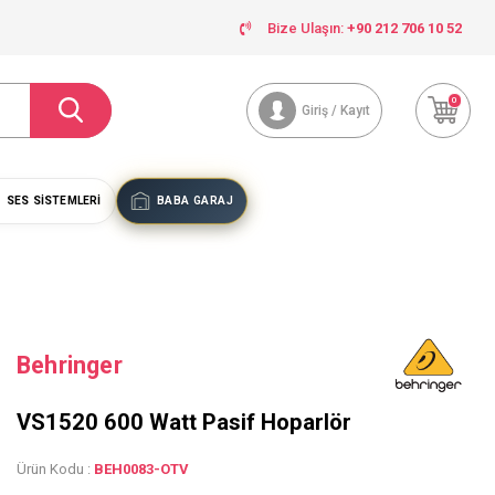
Bize Ulaşın:
+90 212 706 10 52
0
Giriş / Kayıt
SES SISTEMLERI
BABA GARAJ
Behringer
VS1520 600 Watt Pasif Hoparlör
Ürün Kodu :
BEH0083-OTV