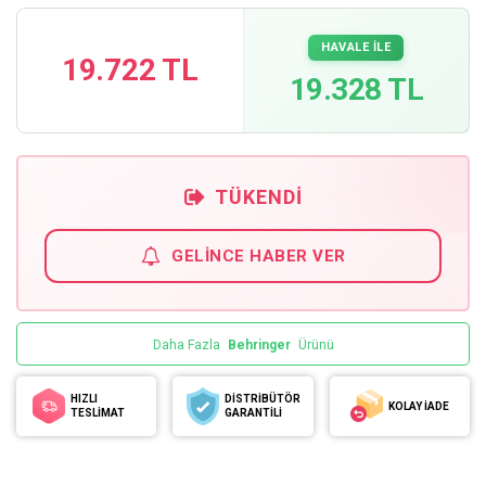
HAVALE İLE
19.722 TL
19.328 TL
TÜKENDI
GELINCE HABER VER
Daha Fazla
Behringer
Ürünü
HIZLI
DİSTRİBÜTÖR
KOLAY İADE
TESLİMAT
GARANTİLİ