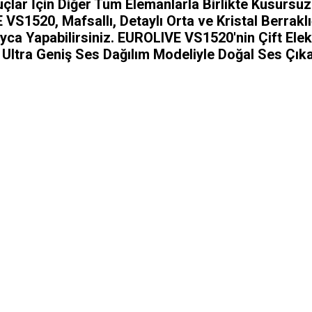
lar İçin Diğer Tüm Elemanlarla Birlikte Kusursu
VS1520, Mafsallı, Detaylı Orta ve Kristal Berraklı
yca Yapabilirsiniz. EUROLIVE VS1520'nin Çift Elek
, Ultra Geniş Ses Dağılım Modeliyle Doğal Ses Çık