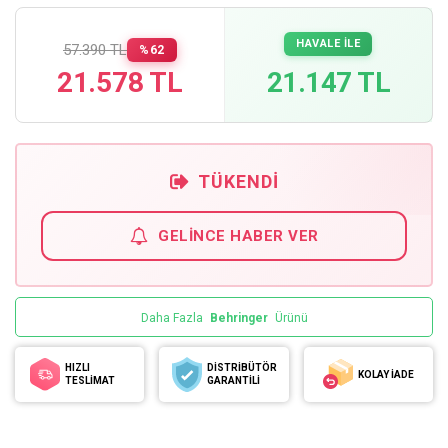
HAVALE İLE
57.390 TL
%62
21.578 TL
21.147 TL
TÜKENDI
GELINCE HABER VER
Daha Fazla
Behringer
Ürünü
HIZLI
DİSTRİBÜTÖR
KOLAY İADE
TESLİMAT
GARANTİLİ