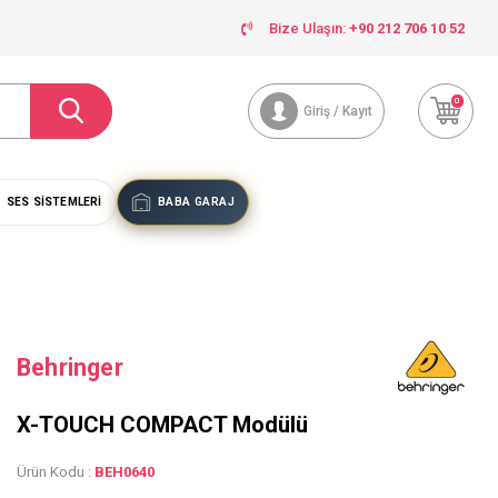
Bize Ulaşın:
+90 212 706 10 52
0
Giriş / Kayıt
SES SISTEMLERI
BABA GARAJ
Behringer
X-TOUCH COMPACT Modülü
Ürün Kodu :
BEH0640