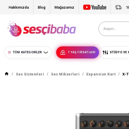
Hakkımızda
Blog
Mağazamız
1
TÜM KATEGORILER
7.YAŞ FIRSATLARI
STÜDYO VE 
Ses Sistemleri
Ses Mikserleri
Expansion Kart
X-