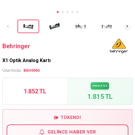
Behringer
X1 Optik Analog Kartı
Ürün Kodu :
BEH0065
HAVALE İLE
1.852 TL
1.815 TL
TÜKENDI
GELINCE HABER VER