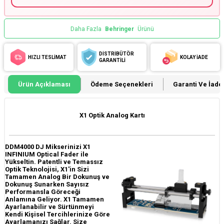
Daha Fazla
Behringer
Ürünü
DİSTRİBÜTÖR
HIZLI TESLİMAT
KOLAY İADE
GARANTİLİ
Ürün Açıklaması
Ödeme Seçenekleri
Garanti Ve İade 
X1 Optik Analog Kartı
DDM4000 DJ Mikserinizi X1
INFINIUM Optical Fader ile
Yükseltin. Patentli ve Temassız
Optik Teknolojisi, X1'in Sizi
Tamamen Analog Bir Dokunuş ve
Dokunuş Sunarken Sayısız
Performansla Göreceği
Anlamına Geliyor. X1 Tamamen
Ayarlanabilir ve Sürtünmeyi
Kendi Kişisel Tercihlerinize Göre
Ayarlamanızı Sağlar. Size