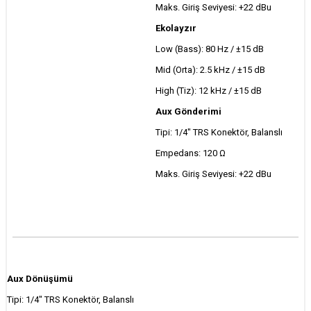
Maks. Giriş Seviyesi: +22 dBu
Ekolayzır
Low (Bass): 80 Hz / ±15 dB
Mid (Orta): 2.5 kHz / ±15 dB
High (Tiz): 12 kHz / ±15 dB
Aux Gönderimi
Tipi: 1/4" TRS Konektör, Balanslı
Empedans: 120 Ω
Maks. Giriş Seviyesi: +22 dBu
Aux Dönüşümü
Tipi: 1/4" TRS Konektör, Balanslı