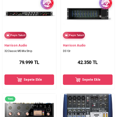
Peşin Taksit
Peşin Taksit
Harrison Audio
Harrison Audio
32Classic MS Mix Strip
D510r
79.999
TL
42.350
TL
Sepete Ekle
Sepete Ekle
Yeni