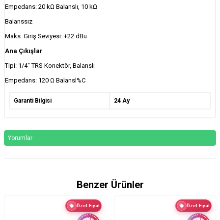
Empedans: 20 kΩ Balanslı, 10 kΩ
Balanssız
Maks. Giriş Seviyesi: +22 dBu
Ana Çıkışlar
Tipi: 1/4" TRS Konektör, Balanslı
Empedans: 120 Ω Balansl%C
Garanti Bilgisi
24 Ay
Yorumlar
Benzer Ürünler
Özel Fiyat
Özel Fiyat