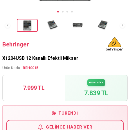
Behringer
X1204USB 12 Kanallı Efektli Mikser
Ürün Kodu :
BEH0015
HAVALE İLE
7.999 TL
7.839 TL
TÜKENDI
GELINCE HABER VER