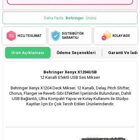
Daha Fazla
Behringer
Ürünü
DİSTRİBÜTÖR
HIZLI TESLİMAT
KOLAY İADE
GARANTİLİ
Ürün Açıklaması
Ödeme Seçenekleri
Garanti Ve İade 
Behringer Xenyx X1204USB
12 Kanallı Efektli USB Ses Mikseri
Behringer Xenyx X1204 Deck Mikser; 12 Kanallı, D
elay, Pitch Shifter,
Chorus, Flanger ve Reverb Gibi Efektleri İçerisinde Bulunduran,
Dahili
USB Bağlantılı, Ultra Kompakt Yapısı ve Kolay Kullanımı ile Stüdyo
Kayıtları İçin En Çok Tercih Edilen Ürünlerindendir.