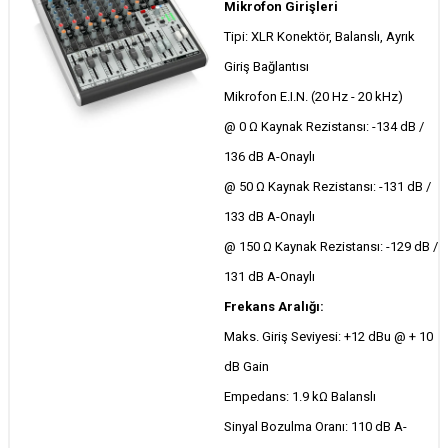
Mikrofon Girişleri
Tipi: XLR Konektör, Balanslı, Ayrık
Giriş Bağlantısı
Mikrofon E.I.N. (20 Hz - 20 kHz)
@ 0 Ω Kaynak Rezistansı: -134 dB /
136 dB A-Onaylı
@ 50 Ω Kaynak Rezistansı: -131 dB /
133 dB A-Onaylı
@ 150 Ω Kaynak Rezistansı: -129 dB /
131 dB A-Onaylı
Frekans Aralığı:
Maks. Giriş Seviyesi: +12 dBu @ + 10
dB Gain
Empedans: 1.9 kΩ Balanslı
Sinyal Bozulma Oranı: 110 dB A-