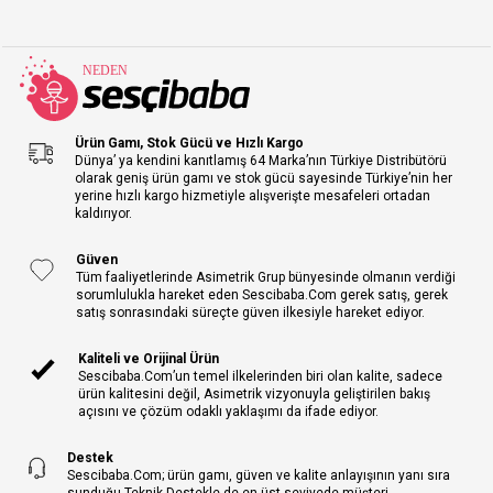
Ürün Gamı, Stok Gücü ve Hızlı Kargo
Dünya’ ya kendini kanıtlamış 64 Marka’nın Türkiye Distribütörü
olarak geniş ürün gamı ve stok gücü sayesinde Türkiye’nin her
yerine hızlı kargo hizmetiyle alışverişte mesafeleri ortadan
kaldırıyor.
Güven
Tüm faaliyetlerinde Asimetrik Grup bünyesinde olmanın verdiği
sorumlulukla hareket eden Sescibaba.Com gerek satış, gerek
satış sonrasındaki süreçte güven ilkesiyle hareket ediyor.
Kaliteli ve Orijinal Ürün
Sescibaba.Com’un temel ilkelerinden biri olan kalite, sadece
ürün kalitesini değil, Asimetrik vizyonuyla geliştirilen bakış
açısını ve çözüm odaklı yaklaşımı da ifade ediyor.
Destek
Sescibaba.Com; ürün gamı, güven ve kalite anlayışının yanı sıra
sunduğu Teknik Destekle de en üst seviyede müşteri