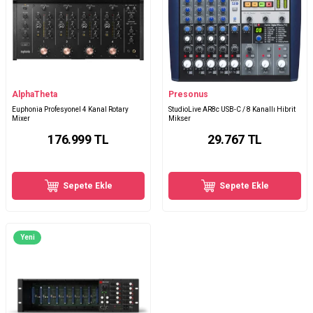
AlphaTheta
Presonus
Euphonia Profesyonel 4 Kanal Rotary
StudioLive AR8c USB-C / 8 Kanallı Hibrit
Mixer
Mikser
176.999
TL
29.767
TL
Sepete Ekle
Sepete Ekle
Yeni