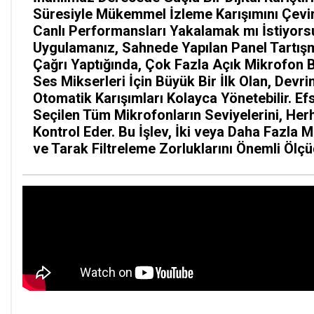
Süresiyle Mükemmel İzleme Karışımını Çevir
Canlı Performansları Yakalamak mı İstiyors
Uygulamanız, Sahnede Yapılan Panel Tartışm
Çağrı Yaptığında, Çok Fazla Açık Mikrofon
Ses Mikserleri İçin Büyük Bir İlk Olan, Dev
Otomatik Karışımları Kolayca Yönetebilir. 
Seçilen Tüm Mikrofonların Seviyelerini, He
Kontrol Eder. Bu İşlev, İki veya Daha Fazla 
ve Tarak Filtreleme Zorluklarını Önemli Ölçü