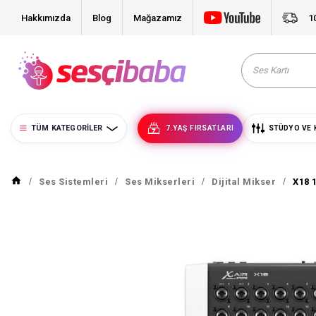
Hakkımızda
Blog
Mağazamız
1
TÜM KATEGORILER
7.YAŞ FIRSATLARI
STÜDYO VE 
Ses Sistemleri
Ses Mikserleri
Dijital Mikser
X18 1