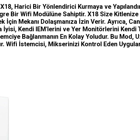
 X18, Harici Bir Yönlendirici Kurmaya ve Yapılan
gre Bir Wifi Modülüne Sahiptir. X18 Size Kitleniz
çin Mekanı Dolaşmanıza İzin Verir. Ayrıca, Canl
yisi, Kendi IEM'lerini ve Yer Monitörlerini Kendi Ta
stemciye Bağlanmanın En Kolay Yoludur. Bu Mod, 
r. Wifi İstemcisi, Mikserinizi Kontrol Eden Uygul