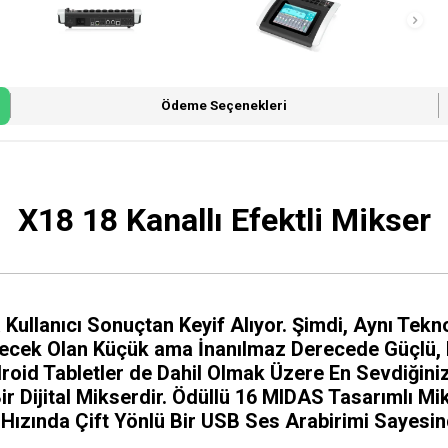
Ödeme Seçenekleri
X18 18 Kanallı Efektli Mikser
ullanıcı Sonuçtan Keyif Alıyor. Şimdi, Aynı Tekn
ecek Olan Küçük ama İnanılmaz Derecede Güçlü, Ra
droid Tabletler de Dahil Olmak Üzere En Sevdiğini
Bir Dijital Mikserdir. Ödüllü 16 MIDAS Tasarımlı 
m Hızında Çift Yönlü Bir USB Ses Arabirimi Saye