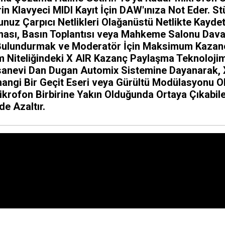
in Klavyeci MIDI Kayıt İçin DAW'ınıza Not Eder. 
unuz Çarpıcı Netlikleri Olağanüstü Netlikte Kayd
ası, Basın Toplantısı veya Mahkeme Salonu Davala
 Bulundurmak ve Moderatör İçin Maksimum Kazancı
rim Niteliğindeki X AIR Kazanç Paylaşma Teknoloji
Efsanevi Dan Dugan Automix Sistemine Dayanarak,
rhangi Bir Geçit Eseri veya Gürültü Modülasyonu
Mikrofon Birbirine Yakın Olduğunda Ortaya Çıkabil
de Azaltır.