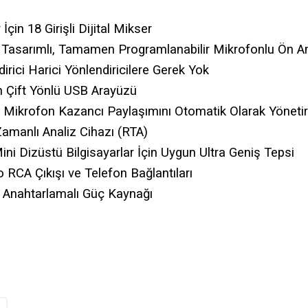
çin 18 Girişli Dijital Mikser
s Tasarımlı, Tamamen Programlanabilir Mikrofonlu Ön Am
irici Harici Yönlendiricilere Gerek Yok
n Çift Yönlü USB Arayüzü
 Mikrofon Kazancı Paylaşımını Otomatik Olarak Yönetir
Zamanlı Analiz Cihazı (RTA)
i Dizüstü Bilgisayarlar İçin Uygun Ultra Geniş Tepsi
o RCA Çıkışı ve Telefon Bağlantıları
i Anahtarlamalı Güç Kaynağı