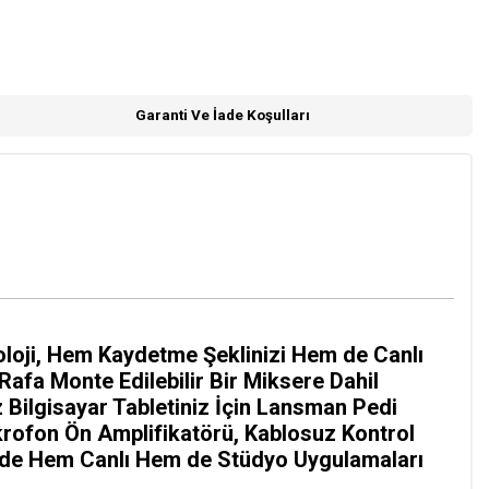
Garanti Ve İade Koşulları
oloji, Hem Kaydetme Şeklinizi Hem de Canlı
fa Monte Edilebilir Bir Miksere Dahil
z Bilgisayar Tabletiniz İçin Lansman Pedi
Mikrofon Ön Amplifikatörü, Kablosuz Kontrol
sinde Hem Canlı Hem de Stüdyo Uygulamaları