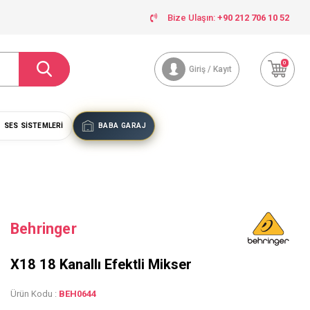
Bize Ulaşın:
+90 212 706 10 52
0
Giriş / Kayıt
SES SISTEMLERI
BABA GARAJ
Behringer
X18 18 Kanallı Efektli Mikser
Ürün Kodu :
BEH0644