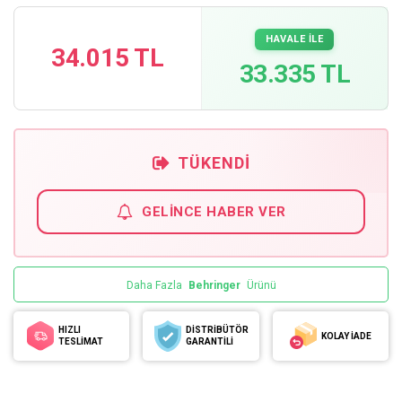
HAVALE İLE
34.015 TL
33.335 TL
TÜKENDI
GELINCE HABER VER
Daha Fazla
Behringer
Ürünü
HIZLI
DİSTRİBÜTÖR
KOLAY İADE
TESLİMAT
GARANTİLİ