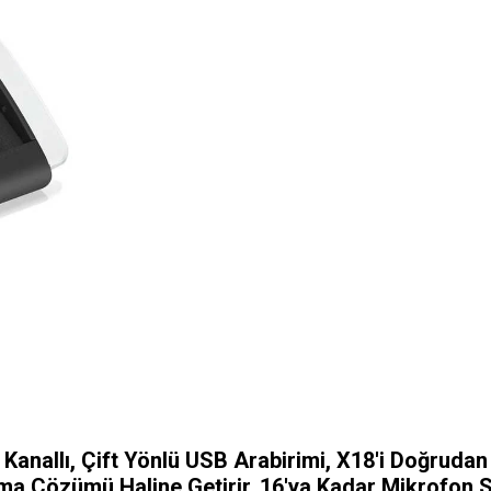
Kanallı, Çift Yönlü USB Arabirimi, X18'i Doğrudan
ırma Çözümü Haline Getirir. 16'ya Kadar Mikrofon S