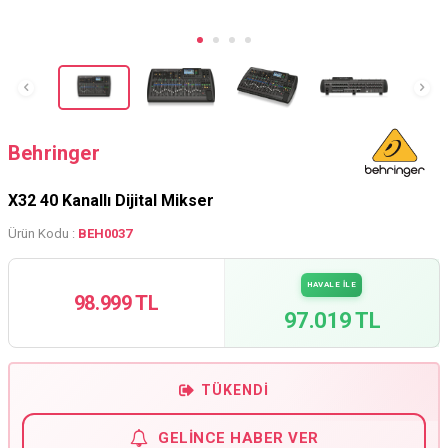
Behringer
X32 40 Kanallı Dijital Mikser
Ürün Kodu :
BEH0037
HAVALE İLE
98.999 TL
97.019 TL
TÜKENDI
GELINCE HABER VER