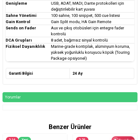
Genişleme
USB, ADAT, MADI, Dante protokolleri için
değiştirilebilir kart yuvası
Sahne Yönetimi
100 sahne, 100 snippet, 500 cue listesi
Gain Kontrol
Gain Split modu, HA Gain Remote
Sends on Fader
Aux ve çıkış otobüsleri için entegre fader
kontrolü
DCA Grupları
8 adet, bağımsız sinyal kontrolü
Fiziksel Dayanıklılık
Marine-grade kontrplak, alüminyum koruma,
yüksek yoğunluklu koruyucu köpük (Touring
Package opsiyonel)
Garanti Bilgisi
24 Ay
Yorumlar
Benzer Ürünler
%
16
Yeni
%
20