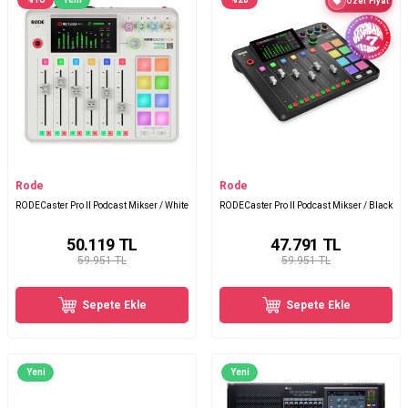
Özel Fiyat
Rode
Rode
RODECaster Pro II Podcast Mikser / White
RODECaster Pro II Podcast Mikser / Black
50.119
TL
47.791
TL
59.951 TL
59.951 TL
Sepete Ekle
Sepete Ekle
Yeni
Yeni