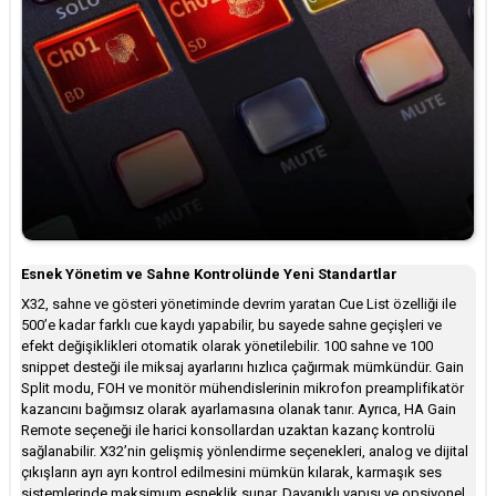
Esnek Yönetim ve Sahne Kontrolünde Yeni Standartlar
X32, sahne ve gösteri yönetiminde devrim yaratan Cue List özelliği ile
500’e kadar farklı cue kaydı yapabilir, bu sayede sahne geçişleri ve
efekt değişiklikleri otomatik olarak yönetilebilir. 100 sahne ve 100
snippet desteği ile miksaj ayarlarını hızlıca çağırmak mümkündür. Gain
Split modu, FOH ve monitör mühendislerinin mikrofon preamplifikatör
kazancını bağımsız olarak ayarlamasına olanak tanır. Ayrıca, HA Gain
Remote seçeneği ile harici konsollardan uzaktan kazanç kontrolü
sağlanabilir. X32’nin gelişmiş yönlendirme seçenekleri, analog ve dijital
çıkışların ayrı ayrı kontrol edilmesini mümkün kılarak, karmaşık ses
sistemlerinde maksimum esneklik sunar. Dayanıklı yapısı ve opsiyonel