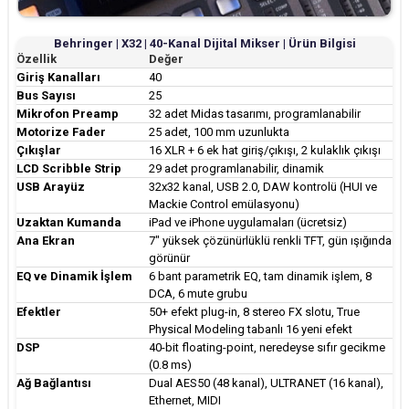
Behringer | X32 | 40-Kanal Dijital Mikser | Ürün Bilgisi
Özellik
Değer
Giriş Kanalları
40
Bus Sayısı
25
Mikrofon Preamp
32 adet Midas tasarımı, programlanabilir
Motorize Fader
25 adet, 100 mm uzunlukta
Çıkışlar
16 XLR + 6 ek hat giriş/çıkışı, 2 kulaklık çıkışı
LCD Scribble Strip
29 adet programlanabilir, dinamik
USB Arayüz
32x32 kanal, USB 2.0, DAW kontrolü (HUI ve
Mackie Control emülasyonu)
Uzaktan Kumanda
iPad ve iPhone uygulamaları (ücretsiz)
Ana Ekran
7" yüksek çözünürlüklü renkli TFT, gün ışığında
görünür
EQ ve Dinamik İşlem
6 bant parametrik EQ, tam dinamik işlem, 8
DCA, 6 mute grubu
Efektler
50+ efekt plug-in, 8 stereo FX slotu, True
Physical Modeling tabanlı 16 yeni efekt
DSP
40-bit floating-point, neredeyse sıfır gecikme
(0.8 ms)
Ağ Bağlantısı
Dual AES50 (48 kanal), ULTRANET (16 kanal),
Ethernet, MIDI