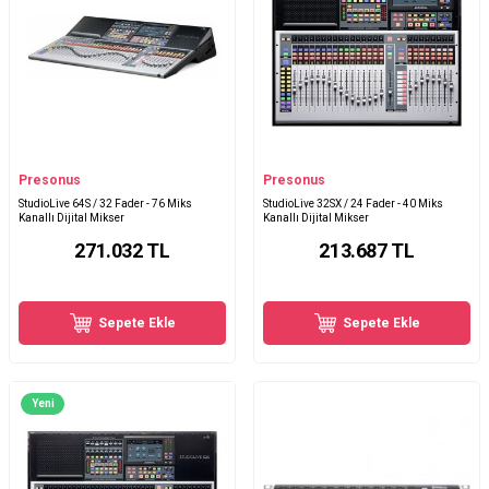
Presonus
Presonus
StudioLive 64S / 32 Fader - 76 Miks
StudioLive 32SX / 24 Fader - 40 Miks
Kanallı Dijital Mikser
Kanallı Dijital Mikser
271.032
TL
213.687
TL
Sepete Ekle
Sepete Ekle
Yeni