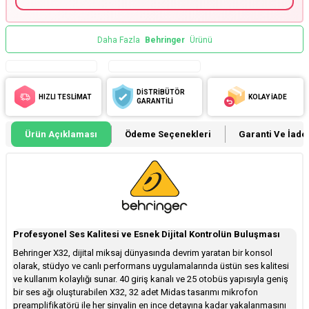
Daha Fazla
Behringer
Ürünü
DİSTRİBÜTÖR
HIZLI TESLİMAT
KOLAY İADE
GARANTİLİ
Ürün Açıklaması
Ödeme Seçenekleri
Garanti Ve İade 
Profesyonel Ses Kalitesi ve Esnek Dijital Kontrolün Buluşması
Behringer X32, dijital miksaj dünyasında devrim yaratan bir konsol
olarak, stüdyo ve canlı performans uygulamalarında üstün ses kalitesi
ve kullanım kolaylığı sunar. 40 giriş kanalı ve 25 otobüs yapısıyla geniş
bir ses ağı oluşturabilen X32, 32 adet Midas tasarımı mikrofon
preamplifikatörü ile her sinyalin en ince detayına kadar yakalanmasını