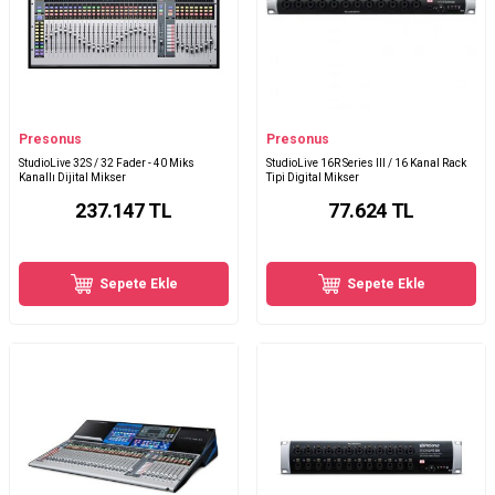
Presonus
Presonus
StudioLive 32S / 32 Fader - 40 Miks
StudioLive 16R Series III / 16 Kanal Rack
Kanallı Dijital Mikser
Tipi Digital Mikser
237.147
TL
77.624
TL
Sepete Ekle
Sepete Ekle