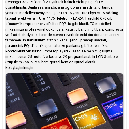
Behringer X32, 50’den fazla yüksek kaliteli efekt plug-in’i ile
donatılmıştır. Bunların arasında, analog donanımın dijital ortamda
yeniden modellenmesiyle oluşturulan 16 yeni True Physical Modeling
tabanlı efekt yer alır. Urei 1176, Teletronix LA-2A, Fairchild 670 gibi
efsanevi kompresörler ve Pultec EQP-1a gibi klasik EQ modelleri,
miksajınıza profesyonel dokunuşlar katar. 5 bantlı multibant kompresör
ve 4 adet stüdyo kalitesinde stereo reverb ile eski dış donanımlarınızı
tamamen unutabilirsiniz. X32’nin kanal şeridi, preamp ayarları,
parametrik EQ, dinamik işlemciler ve panlama gibi temel miksaj
kontrollerini tek bir bölümde toplayarak, sezgisel ve hızlı çalışma
imkanı sunar. 25 motorize fader ve 29 programlanabilir LCD Scribble
Strip ile miksaj süreci hem görsel hem de işitsel olarak
kolaylaştırılmıştır.