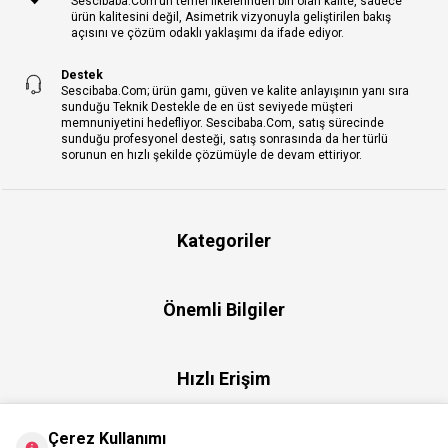
Sescibaba.Com’un temel ilkelerinden biri olan kalite, sadece
ürün kalitesini değil, Asimetrik vizyonuyla geliştirilen bakış
açısını ve çözüm odaklı yaklaşımı da ifade ediyor.
Destek
Sescibaba.Com; ürün gamı, güven ve kalite anlayışının yanı sıra
sunduğu Teknik Destekle de en üst seviyede müşteri
memnuniyetini hedefliyor. Sescibaba.Com, satış sürecinde
sunduğu profesyonel desteği, satış sonrasında da her türlü
sorunun en hızlı şekilde çözümüyle de devam ettiriyor.
Kategoriler
Önemli Bilgiler
Hızlı Erişim
Çerez Kullanımı
Üye