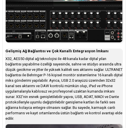
Gelişmiş Ağ Bağlantısı ve Çok Kanallı Entegrasyon İmkanı
X32, AES50 dijital ağ teknolojisi ile 48 kanala kadar dijital yılan
bağlantısı yapabilme özelliği sayesinde, sahne ve stüdyo arasında ultra
düşük gecikme ve jitter ile yüksek kaliteli ses aktarımı sağlar. ULTRANET
bağlantısı ile Behringer P-16 kişisel monitör sistemlerine 16 kanallı dijital
miks gönderimi yapılabilir. Ayrıca, USB 2.0 arayüzü üzerinden 32x32
kanal ses aktarımı ve DAW kontrolü mümkün olup, iPad ve iPhone
uygulamalarıyla kablosuz ve profesyonel uzaktan kumanda imkanı
sunar. X32’nin esnek genişletilebilir yapısı, USB, ADAT, MADI ve Dante
protokolleriyle uyumlu değiştirilebilir genişleme kartları ile farklı ses
ağlarına kolayca entegre olmasını sağlar. Bu sayede, karmaşık canlı
performans ve kayıt ortamlarında üstün bağlantı ve kontrol avantajı elde
edilir.