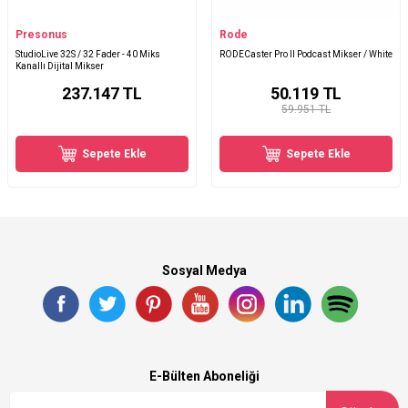
Presonus
Rode
StudioLive 32S / 32 Fader - 40 Miks
RODECaster Pro II Podcast Mikser / White
Kanallı Dijital Mikser
237.147
TL
50.119
TL
59.951 TL
Sepete Ekle
Sepete Ekle
Sosyal Medya
E-Bülten Aboneliği