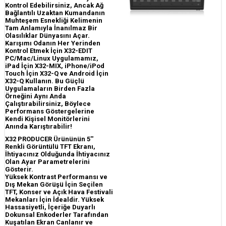
Kontrol Edebilirsiniz, Ancak Ağ
Bağlantılı Uzaktan Kumandanın
Muhteşem Esnekliği Kelimenin
Tam Anlamıyla İnanılmaz Bir
Olasılıklar Dünyasını Açar.
Karışımı Odanın Her Yerinden
Kontrol Etmek İçin X32-EDIT
PC/Mac/Linux Uygulamamız,
iPad İçin X32-MIX, iPhone/iPod
Touch İçin X32-Q ve Android İçin
X32-Q Kullanın. Bu Güçlü
Uygulamaların Birden Fazla
Örneğini Aynı Anda
Çalıştırabilirsiniz, Böylece
Performans Göstergelerine
Kendi Kişisel Monitörlerini
Anında Karıştırabilir!
X32 PRODUCER Ürününün 5''
Renkli Görüntülü TFT Ekranı,
İhtiyacınız Olduğunda İhtiyacınız
Olan Ayar Parametrelerini
Gösterir.
Yüksek Kontrast Performansı ve
Dış Mekan Görüşü İçin Seçilen
TFT, Konser ve Açık Hava Festivali
Mekanları İçin İdealdir. Yüksek
Hassasiyetli, İçeriğe Duyarlı
Dokunsal Enkoderler Tarafından
Kuşatılan Ekran Canlanır ve