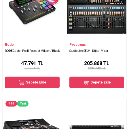
Rode
Presonus
RODECaster Pro II Podcast Mikser / Black
StudioLive SE 24 -Dijital Mixer
47.791
TL
205.868
TL
59.951 TL
228.742 TL
Sepete Ekle
Sepete Ekle
%
10
Yeni