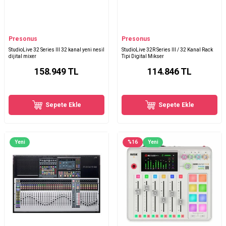
Presonus
Presonus
StudioLive 32 Series III 32 kanal yeni nesil
StudioLive 32R Series III / 32 Kanal Rack
dijital mixer
Tipi Digital Mikser
158.949
TL
114.846
TL
Sepete Ekle
Sepete Ekle
Yeni
%
16
Yeni