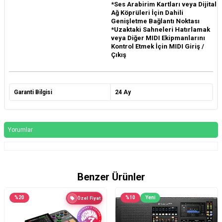
*Ses Arabirim Kartları veya Dijital
Ağ Köprüleri İçin Dahili
Genişletme Bağlantı Noktası
*Uzaktaki Sahneleri Hatırlamak
veya Diğer MIDI Ekipmanlarını
Kontrol Etmek İçin MIDI Giriş /
Çıkış
Garanti Bilgisi
24 Ay
Yorumlar
Benzer Ürünler
%
20
%
10
Yeni
Özel Fiyat