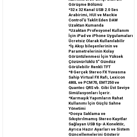
Görüşme Bölümü
*32 x 32 Kanal USB 2.0 Ses
Arabirimi, HUI ve Mackie
Control'ü Taklit Eden DAW
Uzaktan Kumanda
*Uzaktan Profesyonel Kullanım
İçin iPad ve iPhone Uygulamaları
Ücretsiz Olarak Kullanılabilir
*İş Akışı bileşenlerinin ve
Parametrelerinin Kolay
Görüntülenmesi İçin Yüksek
Çözünürlüklü 5" Gündüz
Görülebilir Renkli TFT
*8 Gerçek Stereo FX Yuvasına
Sahip Virtual FX Rafı, Lexicon
480L ve PCM70, EMT250 ve
Quantec QRS vb. Gibi Üst Seviye
Simülasyonları İçerir.
*Karmaşık Yapımların Rahat
Kullanımı İçin Güçlü Sahne
Yönetimi
*Dosya Saklama ve
Sıkıştırılmamış Stereo Kayıtlar
Sağlayan USB tip-A Konektör,
Ayrıca Hazır Ayarları ve Sistem
Güncellemelerini Gösterir