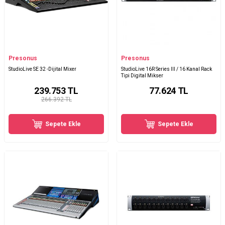
Presonus
Presonus
StudioLive SE 32 -Dijital Mixer
StudioLive 16R Series III / 16 Kanal Rack
Tipi Digital Mikser
239.753
TL
77.624
TL
266.392 TL
Sepete Ekle
Sepete Ekle