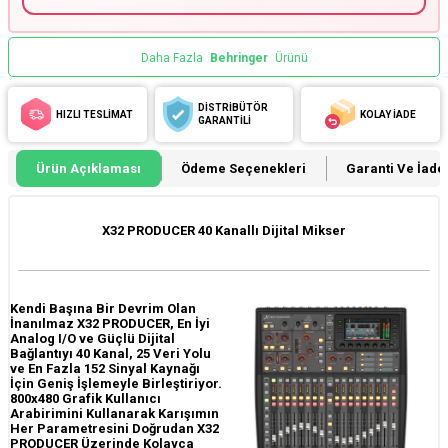
Daha Fazla
Behringer
Ürünü
DİSTRİBÜTÖR
HIZLI TESLİMAT
KOLAY İADE
GARANTİLİ
Ürün Açıklaması
Ödeme Seçenekleri
Garanti Ve İade 
X32 PRODUCER 40 Kanallı Dijital Mikser
Kendi Başına Bir Devrim Olan
İnanılmaz X32 PRODUCER, En İyi
Analog I/O ve Güçlü Dijital
Bağlantıyı 40 Kanal, 25 Veri Yolu
ve En Fazla 152 Sinyal Kaynağı
İçin Geniş İşlemeyle Birleştiriyor.
800x480 Grafik Kullanıcı
Arabirimini Kullanarak Karışımın
Her Parametresini Doğrudan X32
PRODUCER Üzerinde Kolayca