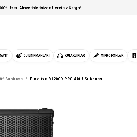
000₺ Üzeri Alışverişlerinizde Ücretsiz Kargo!
KAYIT
DJ EKIPMANLARI
KULAKLIKLAR
MIKROFONLAR
tif Subbass
Eurolive B1200D PRO Aktif Subbass