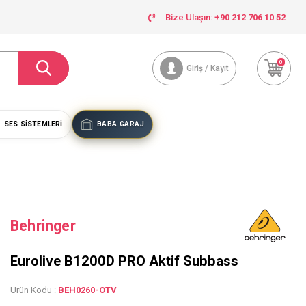
Bize Ulaşın:
+90 212 706 10 52
0
Giriş / Kayıt
SES SISTEMLERI
BABA GARAJ
Behringer
Eurolive B1200D PRO Aktif Subbass
Ürün Kodu :
BEH0260-OTV