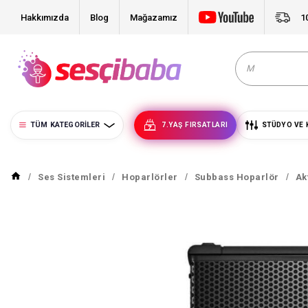
Hakkımızda
Blog
Mağazamız
1
TÜM KATEGORILER
7.YAŞ FIRSATLARI
STÜDYO VE 
Ses Sistemleri
Hoparlörler
Subbass Hoparlör
Ak