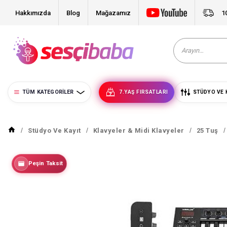
Hakkımızda
Blog
Mağazamız
1
TÜM KATEGORILER
7.YAŞ FIRSATLARI
STÜDYO VE 
Stüdyo Ve Kayıt
Klavyeler & Midi Klavyeler
25 Tuş
Peşin Taksit