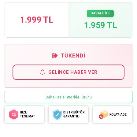
HAVALE İLE
1.999 TL
1.959 TL
TÜKENDI
GELINCE HABER VER
Daha Fazla
Worlde
Ürünü
HIZLI
DİSTRİBÜTÖR
KOLAY İADE
TESLİMAT
GARANTİLİ