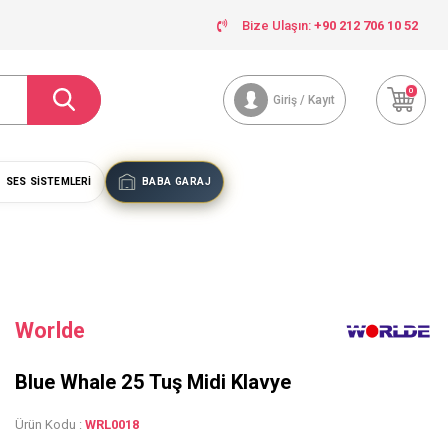
Bize Ulaşın:
+90 212 706 10 52
0
Giriş / Kayıt
SES SISTEMLERI
BABA GARAJ
Worlde
Blue Whale 25 Tuş Midi Klavye
Ürün Kodu :
WRL0018