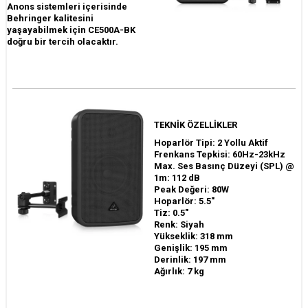
Anons sistemleri içerisinde
Behringer kalitesini
yaşayabilmek için CE500A-BK
doğru bir tercih olacaktır.
TEKNİK ÖZELLİKLER
Hoparlör Tipi: 2 Yollu Aktif
Frenkans Tepkisi: 60Hz-23kHz
Max. Ses Basınç Düzeyi (SPL) @
1m: 112 dB
Peak Değeri: 80W
Hoparlör: 5.5"
Tiz: 0.5"
Renk: Siyah
Yükseklik: 318 mm
Genişlik: 195 mm
Derinlik: 197 mm
Ağırlık: 7 kg