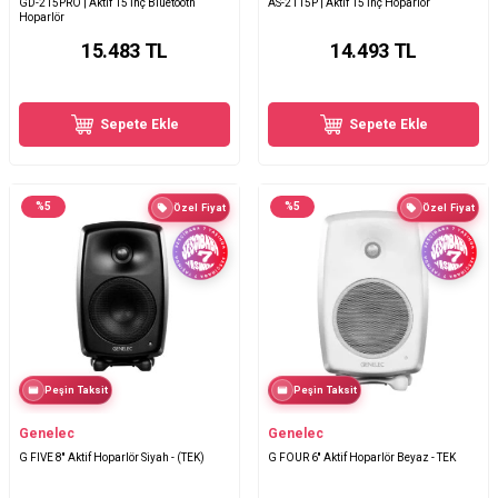
GD-215PRO | Aktif 15 İnç Bluetooth
AS-2115P | Aktif 15 İnç Hoparlör
Hoparlör
15.483
TL
14.493
TL
Sepete Ekle
Sepete Ekle
%
5
%
5
Özel Fiyat
Özel Fiyat
Peşin Taksit
Peşin Taksit
Genelec
Genelec
G FIVE 8'' Aktif Hoparlör Siyah - (TEK)
G FOUR 6'' Aktif Hoparlör Beyaz - TEK