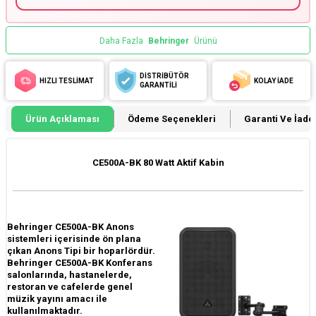
Daha Fazla
Behringer
Ürünü
DİSTRİBÜTÖR
HIZLI TESLİMAT
KOLAY İADE
GARANTİLİ
Ürün Açıklaması
Ödeme Seçenekleri
Garanti Ve İade 
CE500A-BK 80 Watt Aktif Kabin
Behringer CE500A-BK Anons
sistemleri içerisinde ön plana
çıkan Anons Tipi bir hoparlördür.
Behringer CE500A-BK Konferans
salonlarında, hastanelerde,
restoran ve cafelerde genel
müzik yayını amacı ile
kullanılmaktadır.