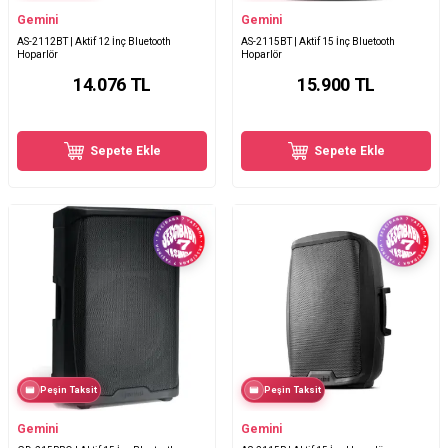
Gemini
Gemini
AS-2112BT | Aktif 12 İnç Bluetooth
AS-2115BT | Aktif 15 İnç Bluetooth
Hoparlör
Hoparlör
14.076
TL
15.900
TL
Sepete Ekle
Sepete Ekle
Peşin Taksit
Peşin Taksit
Gemini
Gemini