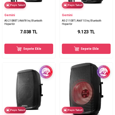
Peşin Taksit
Peşin Taksit
Gemini
Gemini
AS-2108BT | Aktif 8 İnç Bluetooth
AS-2110BT | Aktif 10 İnç Bluetooth
Hoparlör
Hoparlör
7.038
TL
9.123
TL
Sepete Ekle
Sepete Ekle
Peşin Taksit
Peşin Taksit