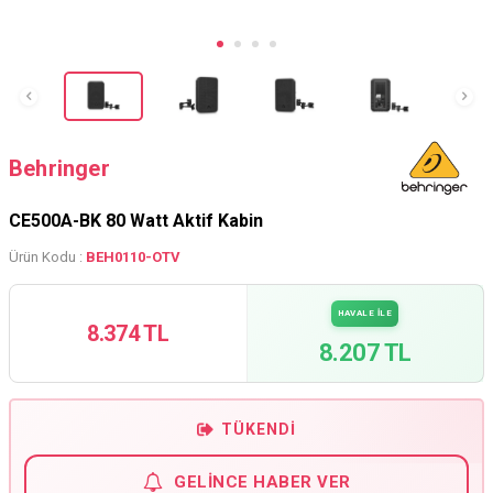
Behringer
CE500A-BK 80 Watt Aktif Kabin
Ürün Kodu :
BEH0110-OTV
HAVALE İLE
8.374 TL
8.207 TL
TÜKENDI
GELINCE HABER VER