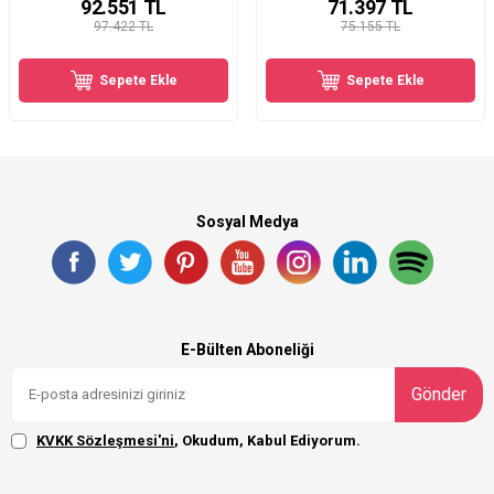
92.551
TL
71.397
TL
97.422 TL
75.155 TL
Sepete Ekle
Sepete Ekle
Sosyal Medya
E-Bülten Aboneliği
Gönder
KVKK Sözleşmesi'ni
, Okudum, Kabul Ediyorum.