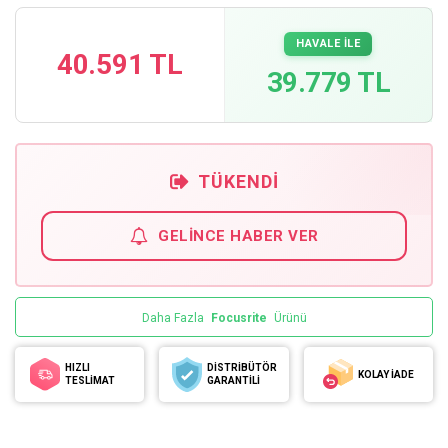
HAVALE İLE
40.591 TL
39.779 TL
TÜKENDI
GELINCE HABER VER
Daha Fazla
Focusrite
Ürünü
HIZLI
DİSTRİBÜTÖR
KOLAY İADE
TESLİMAT
GARANTİLİ