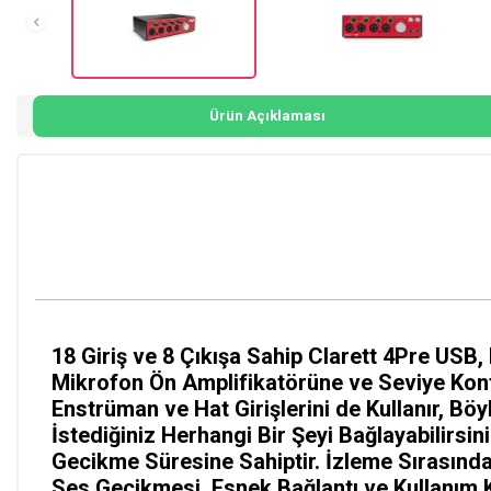
Ürün Açıklaması
18 Giriş ve 8 Çıkışa Sahip Clarett 4Pre USB
Mikrofon Ön Amplifikatörüne ve Seviye Kontr
Enstrüman ve Hat Girişlerini de Kullanır, Bö
İstediğiniz Herhangi Bir Şeyi Bağlayabilirsi
Gecikme Süresine Sahiptir. İzleme Sırasında E
Ses Gecikmesi, Esnek Bağlantı ve Kullanım K