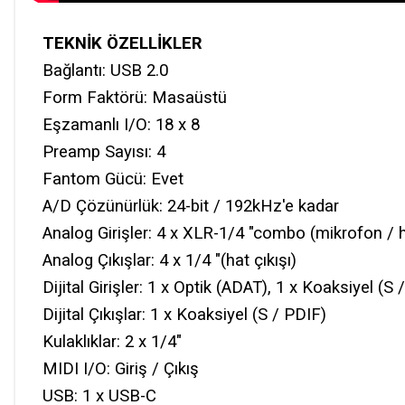
TEKNİK ÖZELLİKLER
Bağlantı: USB 2.0
Form Faktörü: Masaüstü
Eşzamanlı I/O: 18 x 8
Preamp Sayısı: 4
Fantom Gücü: Evet
A/D Çözünürlük: 24-bit / 192kHz'e kadar
Analog Girişler: 4 x XLR-1/4 "combo (mikrofon / ha
Analog Çıkışlar: 4 x 1/4 "(hat çıkışı)
Dijital Girişler: 1 x Optik (ADAT), 1 x Koaksiyel (S 
Dijital Çıkışlar: 1 x Koaksiyel (S / PDIF)
Kulaklıklar: 2 x 1/4"
MIDI I/O: Giriş / Çıkış
USB: 1 x USB-C