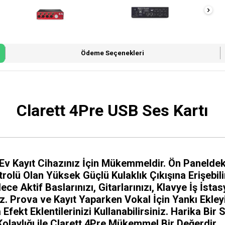
Ödeme Seçenekleri
Clarett 4Pre USB Ses Kartı
, Ev Kayıt Cihazınız İçin Mükemmeldir. Ön Paneld
olü Olan Yüksek Güçlü Kulaklık Çıkışına Erişebil
ylece Aktif Baslarınızı, Gitarlarınızı, Klavye İş 
niz. Prova ve Kayıt Yaparken Vokal İçin Yankı Ekle
fekt Eklentilerinizi Kullanabilirsiniz. Harika Bir
olaylığı ile Clarett 4Pre Mükemmel Bir Değerdir.