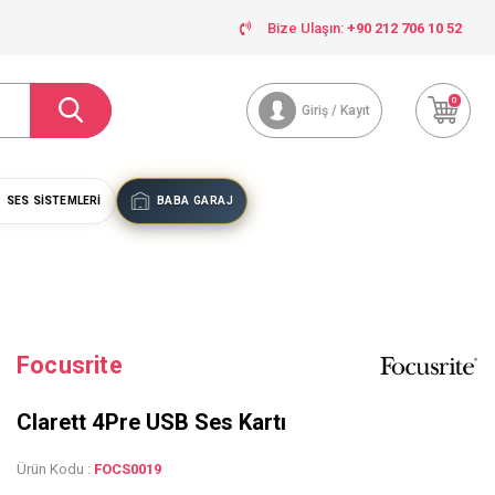
Bize Ulaşın:
+90 212 706 10 52
0
Giriş / Kayıt
SES SISTEMLERI
BABA GARAJ
Focusrite
Clarett 4Pre USB Ses Kartı
Ürün Kodu :
FOCS0019