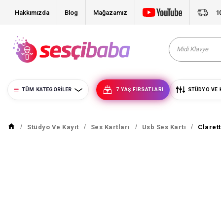
Hakkımızda
Blog
Mağazamız
1
TÜM KATEGORILER
7.YAŞ FIRSATLARI
STÜDYO VE 
Stüdyo Ve Kayıt
Ses Kartları
Usb Ses Kartı
Claret