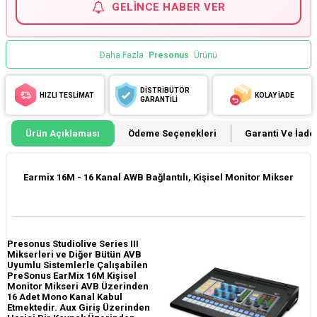
GELINCE HABER VER
Daha Fazla
Presonus
Ürünü
DİSTRİBÜTÖR
HIZLI TESLİMAT
KOLAY İADE
GARANTİLİ
Ürün Açıklaması
Ödeme Seçenekleri
Garanti Ve İade 
Earmix 16M - 16 Kanal AWB Bağlantılı, Kişisel Monitor Mikser
Presonus Studiolive Series III
Mikserleri ve Diğer Bütün AVB
Uyumlu Sistemlerle Çalışabilen
PreSonus EarMix 16M Kişisel
Monitor Mikseri AVB Üzerinden
16 Adet Mono Kanal Kabul
Etmektedir. Aux Giriş Üzerinden