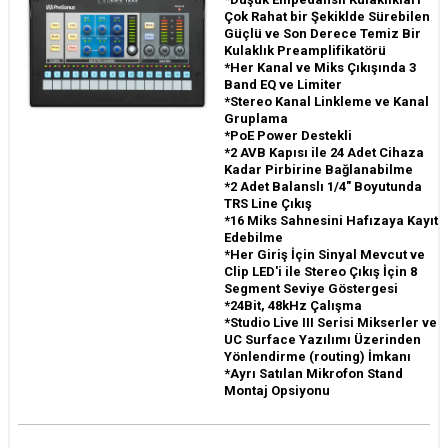
Çok Rahat bir Şekiklde Sürebilen
Güçlü ve Son Derece Temiz Bir
Kulaklık Preamplifikatörü
*Her Kanal ve Miks Çıkışında 3
Band EQ ve Limiter
*Stereo Kanal Linkleme ve Kanal
Gruplama
*PoE Power Destekli
*2 AVB Kapısı ile 24 Adet Cihaza
Kadar Pirbirine Bağlanabilme
*2 Adet Balanslı 1/4" Boyutunda
TRS Line Çıkış
*16 Miks Sahnesini Hafızaya Kayıt
Edebilme
*Her Giriş İçin Sinyal Mevcut ve
Clip LED'i ile Stereo Çıkış İçin 8
Segment Seviye Göstergesi
*24Bit, 48kHz Çalışma
*Studio Live III Serisi Mikserler ve
UC Surface Yazılımı Üzerinden
Yönlendirme (routing) İmkanı
*Ayrı Satılan Mikrofon Stand
Montaj Opsiyonu