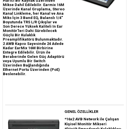
Harici Bir Kaynak Üzerinden
Mikse Dahil Edilebilir. Earmix 16M
Üzerinde Kanal Gruplama, Stereo
Kanal Linkleme, her Kanal ve Ana
Miks İçin 3 Band EQ, Balanslı 1/4"
Boyutunda TRS L/R Çıkışlar ve
Son Derece Yüksek Kaliteli In Ear
Monitör'leri Dahi Sürebilecek
Güçlü Bir Kulaklık
Preamplifikatörü Bulunmaktadır.
2 AWB Kapısı Sayesinde 24 Adede
Kadar EarMix 16M Birbirine
Entegre Edilebilir. Ürün ile
Beraberinde Gelen Güç Adaptörü
veya Uyumlu Bir Switch
Üzerinden Bağlandığında
Ethernet Portu Üzerinden (PoE)
Beslenebilir.
GENEL ÖZELLİKLER
*16x2 AVB Network ile Çalışan
Kişisel Monitör Mikseri
*Düşük Empedanslı Kulaklıkları