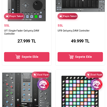
Peşin Taksit
Peşin Taksit
SSL
SSL
UF1 Single-Fader Gelişmiş DAW
UF8 Gelişmiş DAW Controller
Controller
27.999
TL
49.999
TL
Sepete Ekle
Sepete Ekle
Özel Fiyat
Özel Fiyat