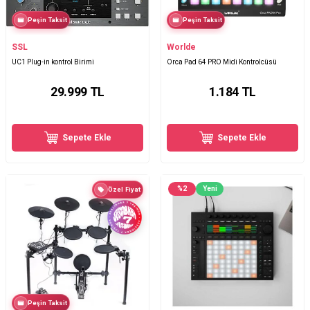
Peşin Taksit
Peşin Taksit
SSL
Worlde
UC1 Plug-in kontrol Birimi
Orca Pad 64 PRO Midi Kontrolcüsü
29.999
TL
1.184
TL
Sepete Ekle
Sepete Ekle
%
2
Yeni
Özel Fiyat
Peşin Taksit