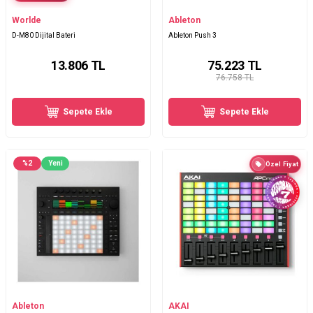
Worlde
Ableton
D-M80 Dijital Bateri
Ableton Push 3
13.806
TL
75.223
TL
76.758 TL
Sepete Ekle
Sepete Ekle
%
2
Yeni
Özel Fiyat
Ableton
AKAI