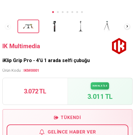
IK Multimedia
iKlip Grip Pro - 4'ü 1 arada selfi çubuğu
Ürün Kodu :
IKM0001
HAVALE İLE
3.072 TL
3.011 TL
TÜKENDI
GELINCE HABER VER