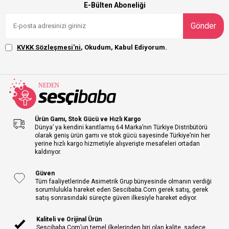
E-Bülten Aboneliği
Gönder
KVKK Sözleşmesi'ni
, Okudum, Kabul Ediyorum.
Ürün Gamı, Stok Gücü ve Hızlı Kargo
Dünya’ ya kendini kanıtlamış 64 Marka’nın Türkiye Distribütörü
olarak geniş ürün gamı ve stok gücü sayesinde Türkiye’nin her
yerine hızlı kargo hizmetiyle alışverişte mesafeleri ortadan
kaldırıyor.
Güven
Tüm faaliyetlerinde Asimetrik Grup bünyesinde olmanın verdiği
sorumlulukla hareket eden Sescibaba.Com gerek satış, gerek
satış sonrasındaki süreçte güven ilkesiyle hareket ediyor.
Kaliteli ve Orijinal Ürün
Sescibaba.Com’un temel ilkelerinden biri olan kalite, sadece