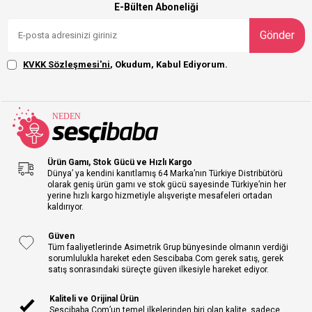
E-Bülten Aboneliği
Gönder
KVKK Sözleşmesi'ni
, Okudum, Kabul Ediyorum.
Ürün Gamı, Stok Gücü ve Hızlı Kargo
Dünya’ ya kendini kanıtlamış 64 Marka’nın Türkiye Distribütörü
olarak geniş ürün gamı ve stok gücü sayesinde Türkiye’nin her
yerine hızlı kargo hizmetiyle alışverişte mesafeleri ortadan
kaldırıyor.
Güven
Tüm faaliyetlerinde Asimetrik Grup bünyesinde olmanın verdiği
sorumlulukla hareket eden Sescibaba.Com gerek satış, gerek
satış sonrasındaki süreçte güven ilkesiyle hareket ediyor.
Kaliteli ve Orijinal Ürün
Sescibaba.Com’un temel ilkelerinden biri olan kalite, sadece