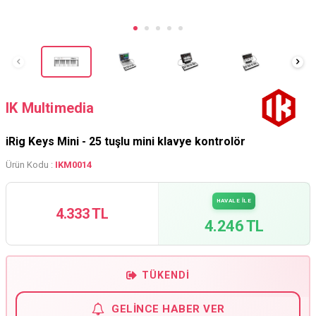
IK Multimedia
iRig Keys Mini - 25 tuşlu mini klavye kontrolör
Ürün Kodu :
IKM0014
HAVALE İLE
4.333 TL
4.246 TL
TÜKENDI
GELINCE HABER VER