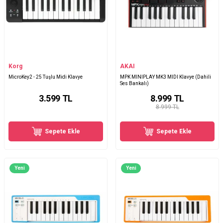
Korg
AKAI
MicroKey2 - 25 Tuşlu Midi Klavye
MPK MINIPLAY MK3 MIDI Klavye (Dahili
Ses Bankalı)
3.599
TL
8.999
TL
8.999 TL
Sepete Ekle
Sepete Ekle
Yeni
Yeni