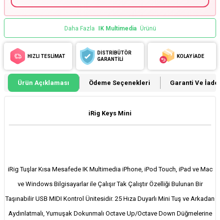
Daha Fazla
IK Multimedia
Ürünü
DİSTRİBÜTÖR
HIZLI TESLİMAT
KOLAY İADE
GARANTİLİ
Ürün Açıklaması
Ödeme Seçenekleri
Garanti Ve İade 
iRig Keys Mini
iRig Tuşlar Kısa Mesafede IK Multimedia iPhone, iPod Touch, iPad ve Mac
ve Windows Bilgisayarlar ile Çalışır Tak Çalıştır Özelliği Bulunan Bir
Taşınabilir USB MIDI Kontrol Ünitesidir. 25 Hıza Duyarlı Mini Tuş ve Arkadan
Aydınlatmalı, Yumuşak Dokunmalı Octave Up/Octave Down Düğmelerine