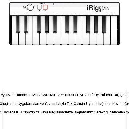
Keys Mini Tamamen MFi / Core MIDI Sertifikalı / USB Sınıfı Uyumludur. Bu, Çok Ç
Oluşturma Uygulamaları ve Yazılımlarıyla Tak-Çalıştır Uyumluluğunun Keyfini Ç
in Sadece iOS Cihazınıza veya Bilgisayarınıza Bağlamanız Gerektiği Anlamına gel