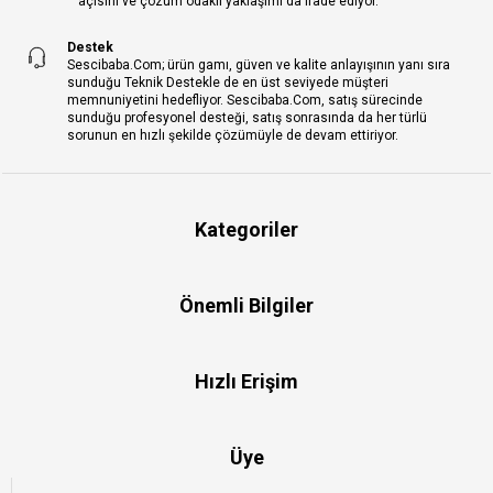
açısını ve çözüm odaklı yaklaşımı da ifade ediyor.
Destek
Sescibaba.Com; ürün gamı, güven ve kalite anlayışının yanı sıra
sunduğu Teknik Destekle de en üst seviyede müşteri
memnuniyetini hedefliyor. Sescibaba.Com, satış sürecinde
sunduğu profesyonel desteği, satış sonrasında da her türlü
sorunun en hızlı şekilde çözümüyle de devam ettiriyor.
Kategoriler
Önemli Bilgiler
Hızlı Erişim
Üye