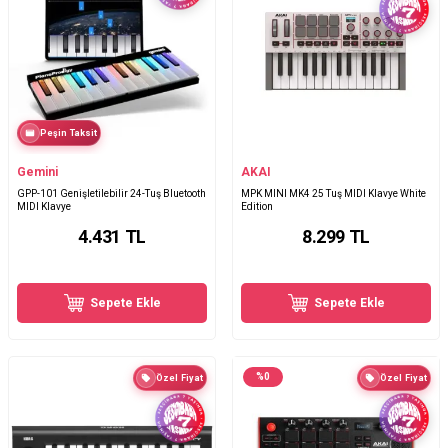
Peşin Taksit
Gemini
AKAI
GPP-101 Genişletilebilir 24-Tuş Bluetooth
MPK MINI MK4 25 Tuş MIDI Klavye White
MIDI Klavye
Edition
4.431
TL
8.299
TL
Sepete Ekle
Sepete Ekle
%
0
Özel Fiyat
Özel Fiyat