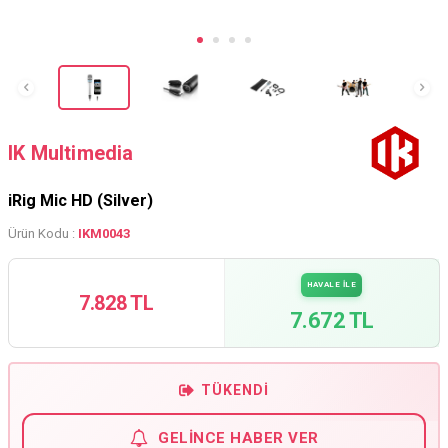
IK Multimedia
iRig Mic HD (Silver)
Ürün Kodu :
IKM0043
HAVALE İLE
7.828 TL
7.672 TL
TÜKENDI
GELINCE HABER VER