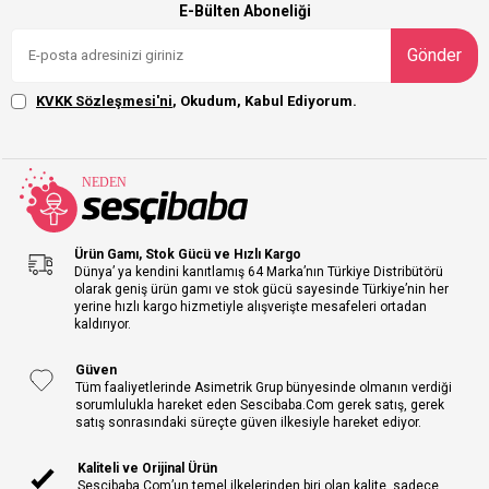
E-Bülten Aboneliği
Gönder
KVKK Sözleşmesi'ni
, Okudum, Kabul Ediyorum.
Ürün Gamı, Stok Gücü ve Hızlı Kargo
Dünya’ ya kendini kanıtlamış 64 Marka’nın Türkiye Distribütörü
olarak geniş ürün gamı ve stok gücü sayesinde Türkiye’nin her
yerine hızlı kargo hizmetiyle alışverişte mesafeleri ortadan
kaldırıyor.
Güven
Tüm faaliyetlerinde Asimetrik Grup bünyesinde olmanın verdiği
sorumlulukla hareket eden Sescibaba.Com gerek satış, gerek
satış sonrasındaki süreçte güven ilkesiyle hareket ediyor.
Kaliteli ve Orijinal Ürün
Sescibaba.Com’un temel ilkelerinden biri olan kalite, sadece