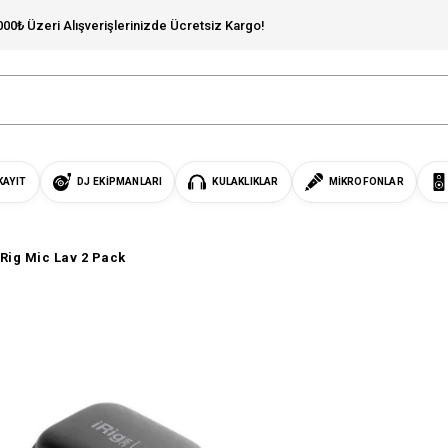
000₺ Üzeri Alışverişlerinizde Ücretsiz Kargo!
KAYIT
DJ EKIPMANLARI
KULAKLIKLAR
MIKROFONLAR
iRig Mic Lav 2 Pack