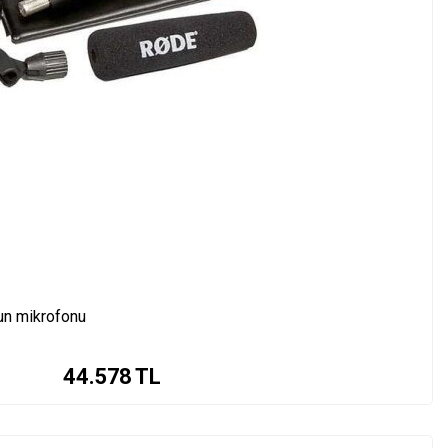
un mikrofonu
44.578
TL