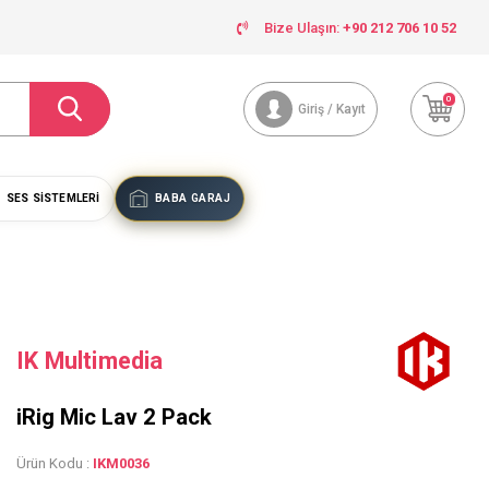
Bize Ulaşın:
+90 212 706 10 52
0
Giriş / Kayıt
SES SISTEMLERI
BABA GARAJ
IK Multimedia
iRig Mic Lav 2 Pack
Ürün Kodu :
IKM0036