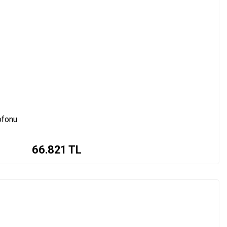
ofonu
66.821
TL