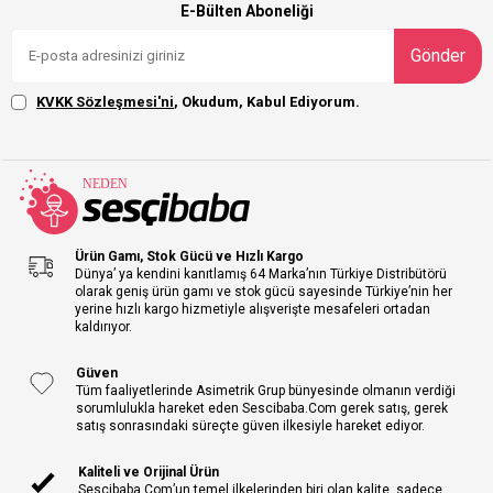
E-Bülten Aboneliği
Gönder
KVKK Sözleşmesi'ni
, Okudum, Kabul Ediyorum.
Ürün Gamı, Stok Gücü ve Hızlı Kargo
Dünya’ ya kendini kanıtlamış 64 Marka’nın Türkiye Distribütörü
olarak geniş ürün gamı ve stok gücü sayesinde Türkiye’nin her
yerine hızlı kargo hizmetiyle alışverişte mesafeleri ortadan
kaldırıyor.
Güven
Tüm faaliyetlerinde Asimetrik Grup bünyesinde olmanın verdiği
sorumlulukla hareket eden Sescibaba.Com gerek satış, gerek
satış sonrasındaki süreçte güven ilkesiyle hareket ediyor.
Kaliteli ve Orijinal Ürün
Sescibaba.Com’un temel ilkelerinden biri olan kalite, sadece