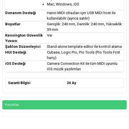
Mac, Windows, iOS
Donanım Desteği
Harici MIDI cihazları için USB MIDI host ile
kullanılabilir (ayrıca satılır)
Boyutlar
Genişlik: 240 mm, Derinlik: 240 mm, Yükseklik:
39 mm
Kensington Güvenlik
Var
Yuvası
Şablon Düzenleyici
Stand-alone template editor ile kontrol atama
HUI Desteği
Cubase, Logic Pro, Pro Tools (Pro Tools First
hariç)
iOS Desteği
Camera Connection Kit ile tüm MIDI uyumlu
iOS müzik yazılımları
Garanti Bilgisi
24 Ay
Yorumlar