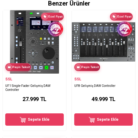
Benzer Ürünler
Özel Fiyat
Özel Fiyat
Peşin Taksit
Peşin Taksit
SSL
SSL
UF1 Single-Fader Gelişmiş DAW
UF8 Gelişmiş DAW Controller
Controller
27.999
TL
49.999
TL
Sepete Ekle
Sepete Ekle