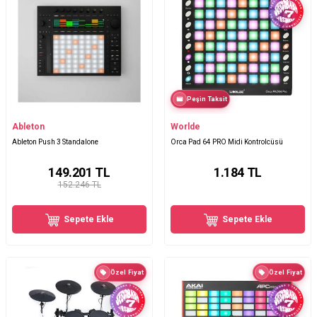
Peşin Taksit
Ableton
Worlde
Ableton Push 3 Standalone
Orca Pad 64 PRO Midi Kontrolcüsü
149.201
TL
1.184
TL
152.246 TL
Sepete Ekle
Sepete Ekle
Özel Fiyat
Özel Fiyat