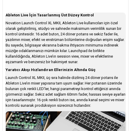
Ableton Live İçin Tasarlanmış Üst Düzey Kontrol
Novation Launch Control XL MKII, Ableton Live kullanıcıları için özel
olarak geliştirilmiş, stüdyo ve sahnede maksimum verimlilik sunan bir
kontrol ünitesidir. 16 adet buton, 24 döner potans ve sekiz fader ile,
yazılımın mixer, efekt ve enstrüman bölümlerine doğrudan erişim sağlar.
Bu sayede, bilgisayar ekranına bakma ihtiyacını minimuma indirerek
müziğe odaklanmanızı mümkün kılar. Launchpad ile birlikte
kullanıldığında, Ableton Live’ın session view, mixer ve efektlerine
eşzamanlı ve benzersiz bir hakimiyet sunar.
Yaratıcı Akışı Hızlandıran Ellerinizin Altında Güç
Launch Control XL MKII, üç sıra halinde dizilmiş 24 döner potans ile
Ableton Live’ın mixer yapısına tam uyum sağlar. Her potansın üzerinde
bulunan çok renkli LED’ler, hangi parametreyi kontrol ettiğinizi anında
görmenizi sağlar. Sekiz adet sağlam 60mm fader, hassas seviye ayarları
için tasarlanmıştır. 16 çok renkli buton ise, anında kanal seçimi ve mixer
kontrolü sunarak prodüksiyon sürecinizi hızlandırır.