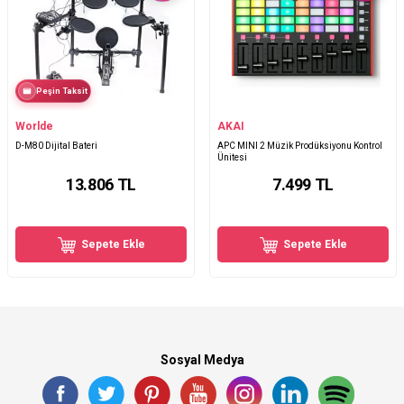
Peşin Taksit
Worlde
AKAI
D-M80 Dijital Bateri
APC MINI 2 Müzik Prodüksiyonu Kontrol
Ünitesi
13.806
TL
7.499
TL
Sepete Ekle
Sepete Ekle
Sosyal Medya