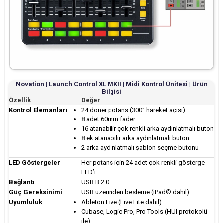
Novation | Launch Control XL MKII | Midi Kontrol Ünitesi | Ürün
Bilgisi
Özellik
Değer
Kontrol Elemanları
24 döner potans (300° hareket açısı)
8 adet 60mm fader
16 atanabilir çok renkli arka aydınlatmalı buton
8 ek atanabilir arka aydınlatmalı buton
2 arka aydınlatmalı şablon seçme butonu
LED Göstergeler
Her potans için 24 adet çok renkli gösterge
LED’i
Bağlantı
USB B 2.0
Güç Gereksinimi
USB üzerinden besleme (iPad® dahil)
Uyumluluk
Ableton Live (Live Lite dahil)
Cubase, Logic Pro, Pro Tools (HUI protokolü
ile)