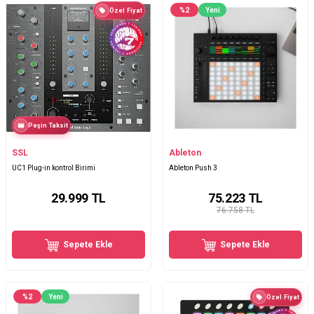
%
2
Yeni
Özel Fiyat
Peşin Taksit
SSL
Ableton
UC1 Plug-in kontrol Birimi
Ableton Push 3
29.999
TL
75.223
TL
76.758 TL
Sepete Ekle
Sepete Ekle
%
2
Yeni
Özel Fiyat