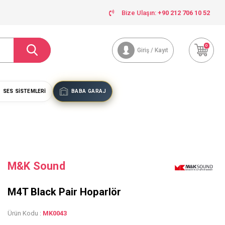
Bize Ulaşın:
+90 212 706 10 52
0
Giriş / Kayıt
SES SISTEMLERI
BABA GARAJ
M&K Sound
M4T Black Pair Hoparlör
Ürün Kodu :
MK0043