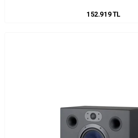
152.919
TL