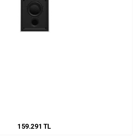
159.291
TL