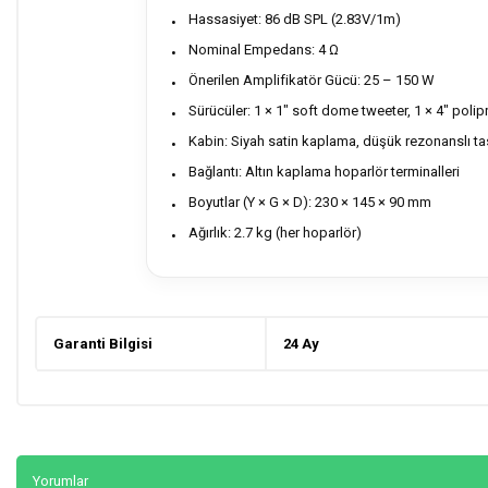
Hassasiyet: 86 dB SPL (2.83V/1m)
Nominal Empedans: 4 Ω
Önerilen Amplifikatör Gücü: 25 – 150 W
Sürücüler: 1 × 1" soft dome tweeter, 1 × 4" poli
Kabin: Siyah satin kaplama, düşük rezonanslı t
Bağlantı: Altın kaplama hoparlör terminalleri
Boyutlar (Y × G × D): 230 × 145 × 90 mm
Ağırlık: 2.7 kg (her hoparlör)
Garanti Bilgisi
24 Ay
Yorumlar