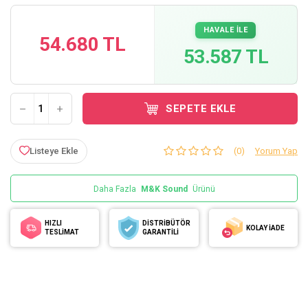
HAVALE İLE
54.680 TL
53.587 TL
SEPETE EKLE
Listeye Ekle
(0)
Yorum Yap
Daha Fazla
M&K Sound
Ürünü
HIZLI
DİSTRİBÜTÖR
KOLAY İADE
TESLİMAT
GARANTİLİ