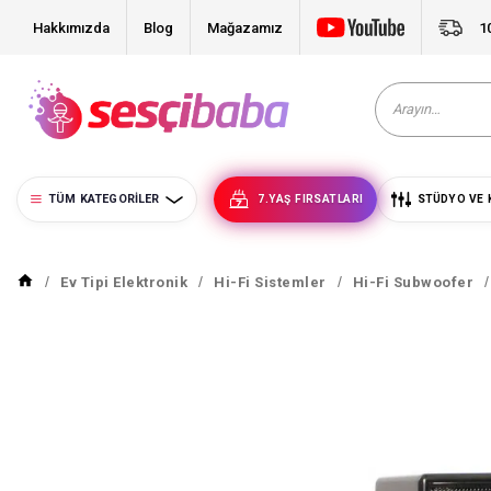
Hakkımızda
Blog
Mağazamız
1
TÜM KATEGORILER
7.YAŞ FIRSATLARI
STÜDYO VE 
Ev Tipi Elektronik
Hi-Fi Sistemler
Hi-Fi Subwoofer