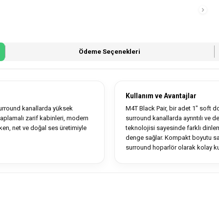
Ödeme Seçenekleri
Kullanım ve Avantajlar
urround kanallarda yüksek
M4T Black Pair, bir adet 1" soft 
kaplamalı zarif kabinleri, modern
surround kanallarda ayrıntılı ve 
en, net ve doğal ses üretimiyle
teknolojisi sayesinde farklı dinl
denge sağlar. Kompakt boyutu sa
surround hoparlör olarak kolay ku