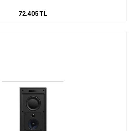
72.405
TL