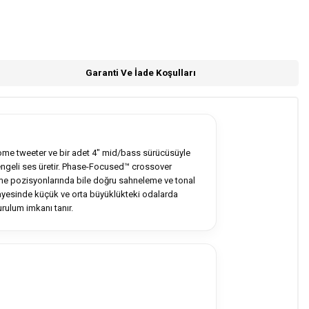
Garanti Ve İade Koşulları
dome tweeter ve bir adet 4" mid/bass sürücüsüyle
dengeli ses üretir. Phase-Focused™ crossover
eme pozisyonlarında bile doğru sahneleme ve tonal
yesinde küçük ve orta büyüklükteki odalarda
rulum imkanı tanır.