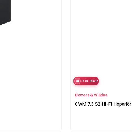
Peşin Taksit
Bowers & Wilkins
CWM 7.3 S2 HI-FI Hoparlör