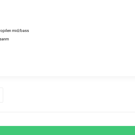
propilen mid/bass
asarım