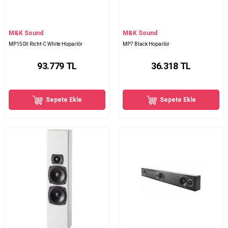
M&K Sound
M&K Sound
MP150II Richt-C White Hoparlör
MP7 Black Hoparlör
93.779
TL
36.318
TL
Sepete Ekle
Sepete Ekle