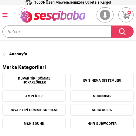
1000₺ Üzeri Alışverişlerinizde Ücretsiz Kargo!
0
Anasayfa
Marka Kategorileri
DUVAR TIPI GÖMME
EV SINEMA SISTEMLERI
HOPARLÖRLER
AMPLIFIER
SOUNDBAR
DUVAR TIPI GÖMME SUBBASS
SUBWOOFER
M&K SOUND
HI-FI SUBWOOFER