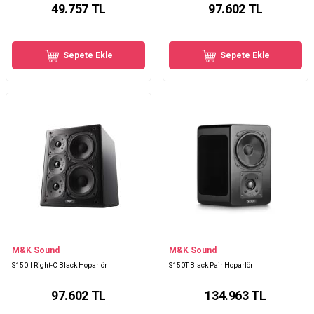
49.757
TL
97.602
TL
Sepete Ekle
Sepete Ekle
M&K Sound
M&K Sound
S150II Right-C Black Hoparlör
S150T Black Pair Hoparlör
97.602
TL
134.963
TL