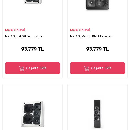
M&K Sound
M&K Sound
MP150II Left White Hoparlör
MP150II Richt-C Black Hoparlör
93.779
TL
93.779
TL
Sepete Ekle
Sepete Ekle