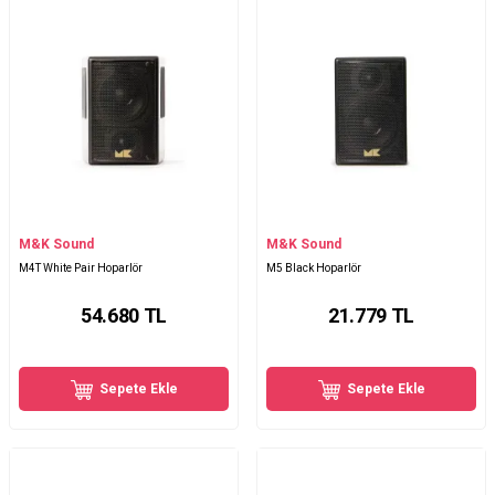
M&K Sound
M&K Sound
M4T White Pair Hoparlör
M5 Black Hoparlör
54.680
TL
21.779
TL
Sepete Ekle
Sepete Ekle