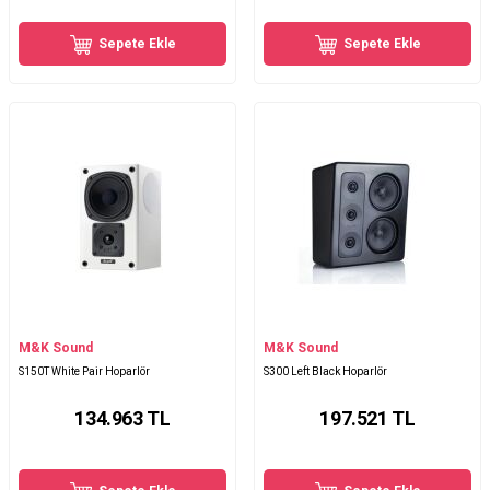
Sepete Ekle
Sepete Ekle
M&K Sound
M&K Sound
S150T White Pair Hoparlör
S300 Left Black Hoparlör
134.963
TL
197.521
TL