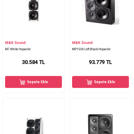
M&K Sound
M&K Sound
M7 White Hoparlör
MP150II Left Black Hoparlör
30.584
TL
93.779
TL
Sepete Ekle
Sepete Ekle