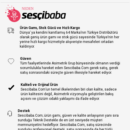
Ürün Gamı, Stok Gücü ve Hızlı Kargo
Dünya’ ya kendini kanıtlamış 64 Marka’nın Türkiye Distribütörü
olarak geniş ürün gamı ve stok gücü sayesinde Türkiye’nin her
yerine hızlı kargo hizmetiyle alışverişte mesafeleri ortadan
kaldırıyor.
Güven
Tüm faaliyetlerinde Asimetrik Grup bünyesinde olmanın verdiği
sorumlulukla hareket eden Sescibaba.Com gerek satış, gerek
satış sonrasındaki süreçte güven ilkesiyle hareket ediyor.
Kaliteli ve Orijinal Ürün
Sescibaba.Com’un temel ilkelerinden biri olan kalite, sadece
ürün kalitesini değil, Asimetrik vizyonuyla geliştirilen bakış
açısını ve çözüm odaklı yaklaşımı da ifade ediyor.
Destek
Sescibaba.Com; ürün gamı, güven ve kalite anlayışının yanı sıra
sunduğu Teknik Destekle de en üst seviyede müşteri
memnuniyetini hedefliyor. Sescibaba.Com, satış sürecinde
sunduğu profesyonel desteği, satış sonrasında da her türlü