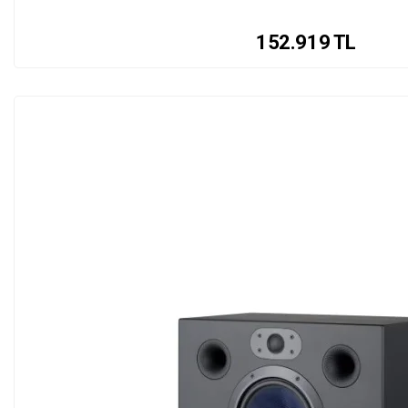
152.919
TL