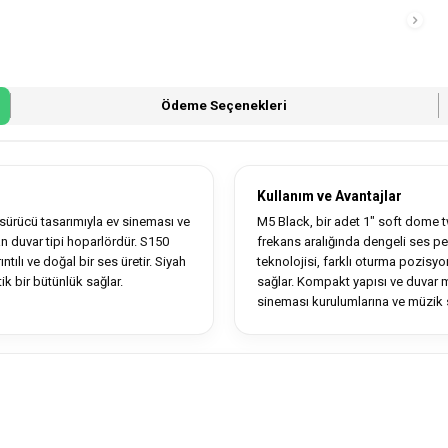
Ödeme Seçenekleri
Kullanım ve Avantajlar
ürücü tasarımıyla ev sineması ve
M5 Black, bir adet 1" soft dome 
 duvar tipi hoparlördür. S150
frekans aralığında dengeli ses 
ntılı ve doğal bir ses üretir. Siyah
teknolojisi, farklı oturma pozisy
ik bir bütünlük sağlar.
sağlar. Kompakt yapısı ve duvar 
sineması kurulumlarına ve müzik s