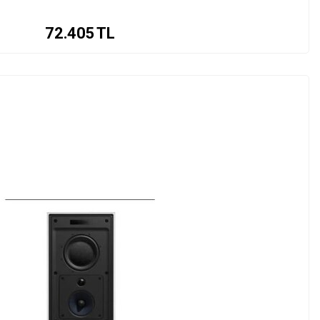
72.405
TL