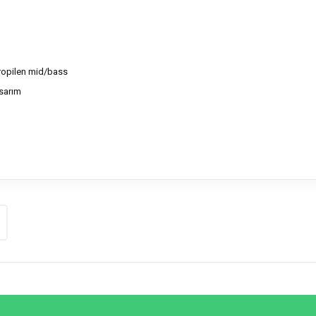
propilen mid/bass
asarım