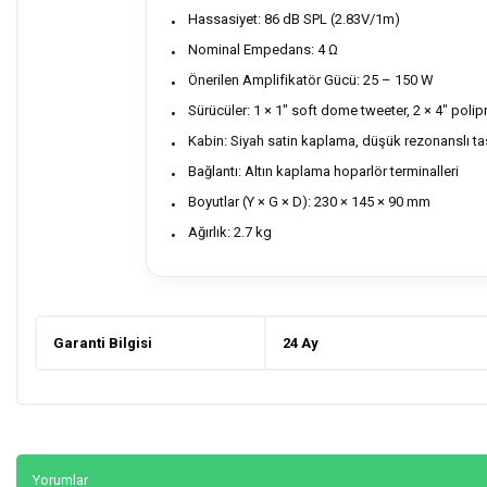
Hassasiyet: 86 dB SPL (2.83V/1m)
Nominal Empedans: 4 Ω
Önerilen Amplifikatör Gücü: 25 – 150 W
Sürücüler: 1 × 1" soft dome tweeter, 2 × 4" poli
Kabin: Siyah satin kaplama, düşük rezonanslı t
Bağlantı: Altın kaplama hoparlör terminalleri
Boyutlar (Y × G × D): 230 × 145 × 90 mm
Ağırlık: 2.7 kg
Garanti Bilgisi
24 Ay
Yorumlar