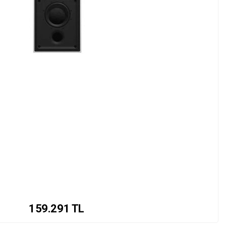
159.291
TL