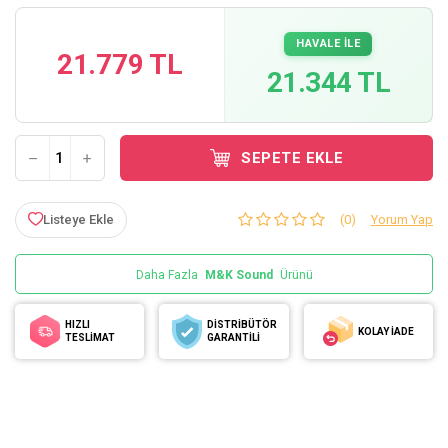
HAVALE İLE
21.779 TL
21.344 TL
SEPETE EKLE
Listeye Ekle
(0)
Yorum Yap
Daha Fazla
M&K Sound
Ürünü
HIZLI
DİSTRİBÜTÖR
KOLAY İADE
TESLİMAT
GARANTİLİ