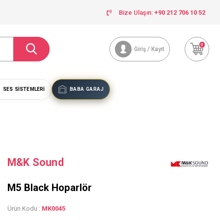
Bize Ulaşın:
+90 212 706 10 52
0
Giriş / Kayıt
SES SISTEMLERI
BABA GARAJ
M&K Sound
M5 Black Hoparlör
Ürün Kodu :
MK0045