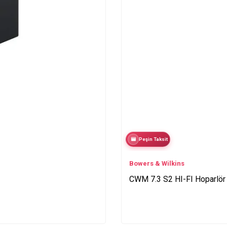
Peşin Taksit
Bowers & Wilkins
CWM 7.3 S2 HI-FI Hoparlör