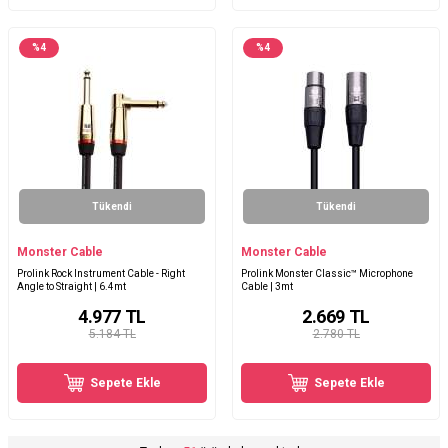
%
4
%
4
Tükendi
Tükendi
Monster Cable
Monster Cable
Prolink Rock Instrument Cable - Right
Prolink Monster Classic™ Microphone
Angle to Straight | 6.4mt
Cable | 3mt
4.977
TL
2.669
TL
5.184 TL
2.780 TL
Sepete Ekle
Sepete Ekle