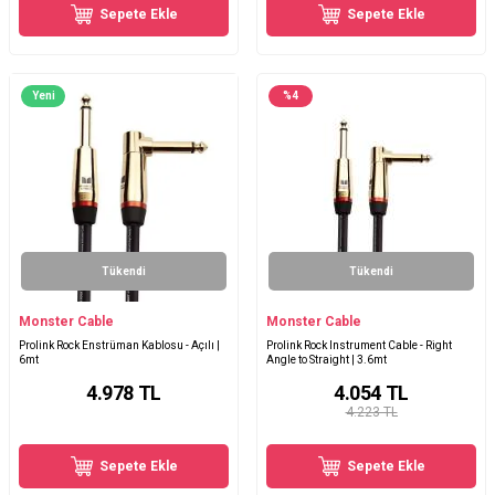
Sepete Ekle
Sepete Ekle
Yeni
%
4
Tükendi
Tükendi
Monster Cable
Monster Cable
Prolink Rock Enstrüman Kablosu - Açılı |
Prolink Rock Instrument Cable - Right
6mt
Angle to Straight | 3.6mt
4.978
TL
4.054
TL
4.223 TL
Sepete Ekle
Sepete Ekle