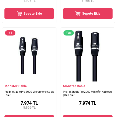
4.906 TL
6.406 TL
Sepete Ekle
Sepete Ekle
%
4
Yeni
Monster Cable
Monster Cable
Prolink Studio Pro 2000 Microphone Cable
Prolink Studio Pro 2000 Mikrofon Kablosu
| 6mt
| Düz 6mt
7.974
TL
7.974
TL
8.306 TL