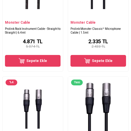
Monster Cable
Monster Cable
Prolink Rock Instrument Cable - Straight to
Prolink Monster Classic™ Microphone
Straight | 6.4mt
Cable | 1.5mt
4.871
TL
2.335
TL
5.074 TL
2.433 TL
Sepete Ekle
Sepete Ekle
%
4
Yeni