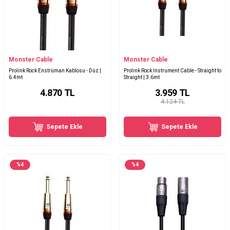
Monster Cable
Monster Cable
Prolink Rock Enstrüman Kablosu - Düz |
Prolink Rock Instrument Cable - Straight to
6.4mt
Straight | 3.6mt
4.870
TL
3.959
TL
4.124 TL
Sepete Ekle
Sepete Ekle
%
4
%
4