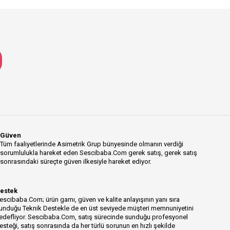
Güven
Tüm faaliyetlerinde Asimetrik Grup bünyesinde olmanın verdiği
sorumlulukla hareket eden Sescibaba.Com gerek satış, gerek satış
sonrasındaki süreçte güven ilkesiyle hareket ediyor.
estek
escibaba.Com; ürün gamı, güven ve kalite anlayışının yanı sıra
unduğu Teknik Destekle de en üst seviyede müşteri memnuniyetini
edefliyor. Sescibaba.Com, satış sürecinde sunduğu profesyonel
esteği, satış sonrasında da her türlü sorunun en hızlı şekilde