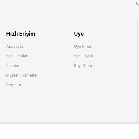
ç
Hızlı Erişim
Üye
Anasayfa
Üye Girişi
Yeni Ürünler
Yeni Üyelik
İletişim
Bayi Gİrişi
Müşteri Hizmetleri
Sepetim