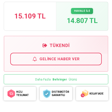
HAVALE İLE
15.109 TL
14.807 TL
TÜKENDI
GELINCE HABER VER
Daha Fazla
Behringer
Ürünü
HIZLI
DİSTRİBÜTÖR
KOLAY İADE
TESLİMAT
GARANTİLİ