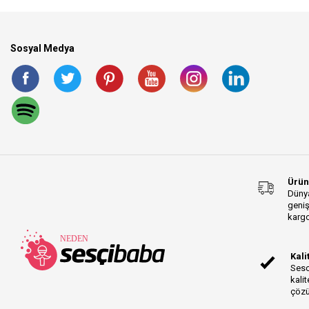
Sosyal Medya
Ürün
Dünya
geniş
kargo
Kali
Sesc
kalit
çözü