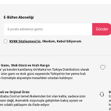
E-Bülten Aboneliği
Gönder
KVKK Sözleşmesi'ni
, Okudum, Kabul Ediyorum.
 Gamı, Stok Gücü ve Hızlı Kargo
’ ya kendini kanıtlamış 64 Marka’nın Türkiye Distribütörü olarak
 ürün gamı ve stok gücü sayesinde Türkiye’nin her yerine hızlı
 hizmetiyle alışverişte mesafeleri ortadan kaldırıyor.
teli ve Orijinal Ürün
D
ibaba.Com’un temel ilkelerinden biri olan kalite, sadece ürün
S
esini değil, Asimetrik vizyonuyla geliştirilen bakış açısını ve
s
m odaklı yaklaşımı da ifade ediyor.
h
d