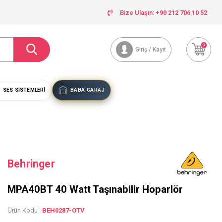
Bize Ulaşın:
+90 212 706 10 52
0
Giriş / Kayıt
SES SISTEMLERI
BABA GARAJ
Behringer
MPA40BT 40 Watt Taşınabilir Hoparlör
Ürün Kodu :
BEH0287-OTV