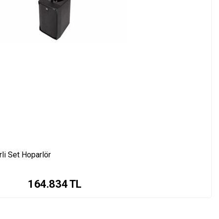
li Set Hoparlör
164.834
TL