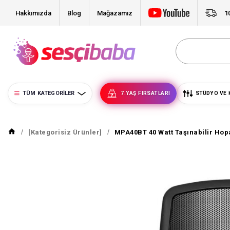
Hakkımızda
Blog
Mağazamız
1
TÜM KATEGORILER
7.YAŞ FIRSATLARI
STÜDYO VE 
[Kategorisiz Ürünler]
MPA40BT 40 Watt Taşınabilir Hop