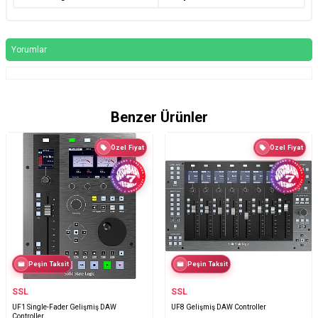
Yorumlar
Benzer Ürünler
Özel Fiyat
Özel Fiyat
Peşin Taksit
Peşin Taksit
SSL
SSL
UF1 Single-Fader Gelişmiş DAW
UF8 Gelişmiş DAW Controller
Controller