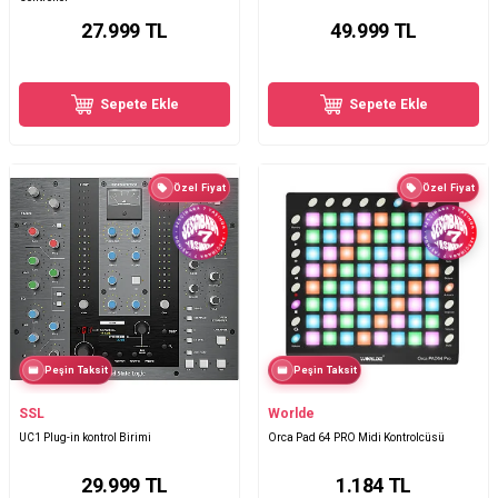
27.999
TL
49.999
TL
Sepete Ekle
Sepete Ekle
Özel Fiyat
Özel Fiyat
Peşin Taksit
Peşin Taksit
SSL
Worlde
UC1 Plug-in kontrol Birimi
Orca Pad 64 PRO Midi Kontrolcüsü
29.999
TL
1.184
TL