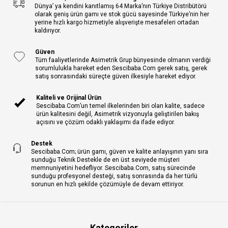
Dünya’ ya kendini kanıtlamış 64 Marka’nın Türkiye Distribütörü
olarak geniş ürün gamı ve stok gücü sayesinde Türkiye’nin her
yerine hızlı kargo hizmetiyle alışverişte mesafeleri ortadan
kaldırıyor.
Güven
Tüm faaliyetlerinde Asimetrik Grup bünyesinde olmanın verdiği
sorumlulukla hareket eden Sescibaba.Com gerek satış, gerek
satış sonrasındaki süreçte güven ilkesiyle hareket ediyor.
Kaliteli ve Orijinal Ürün
Sescibaba.Com’un temel ilkelerinden biri olan kalite, sadece
ürün kalitesini değil, Asimetrik vizyonuyla geliştirilen bakış
açısını ve çözüm odaklı yaklaşımı da ifade ediyor.
Destek
Sescibaba.Com; ürün gamı, güven ve kalite anlayışının yanı sıra
sunduğu Teknik Destekle de en üst seviyede müşteri
memnuniyetini hedefliyor. Sescibaba.Com, satış sürecinde
sunduğu profesyonel desteği, satış sonrasında da her türlü
sorunun en hızlı şekilde çözümüyle de devam ettiriyor.
Kategoriler