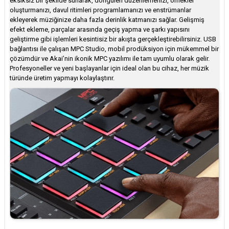
eksiksiz bir şekilde sunarak, döngüleri düzenlemenizi, örnekler
oluşturmanızı, davul ritimleri programlamanızı ve enstrümanlar
ekleyerek müziğinize daha fazla derinlik katmanızı sağlar. Gelişmiş
efekt ekleme, parçalar arasında geçiş yapma ve şarkı yapısını
geliştirme gibi işlemleri kesintisiz bir akışta gerçekleştirebilirsiniz. USB
bağlantısı ile çalışan MPC Studio, mobil prodüksiyon için mükemmel bir
çözümdür ve Akai’nin ikonik MPC yazılımı ile tam uyumlu olarak gelir.
Profesyoneller ve yeni başlayanlar için ideal olan bu cihaz, her müzik
türünde üretim yapmayı kolaylaştırır.