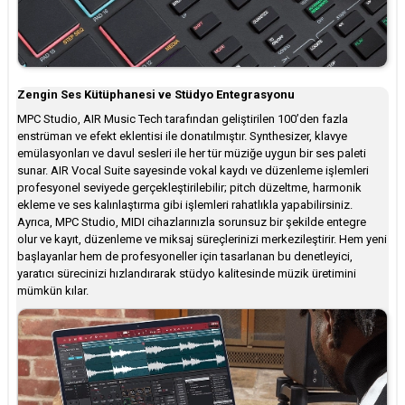
Zengin Ses Kütüphanesi ve Stüdyo Entegrasyonu
MPC Studio, AIR Music Tech tarafından geliştirilen 100’den fazla
enstrüman ve efekt eklentisi ile donatılmıştır. Synthesizer, klavye
emülasyonları ve davul sesleri ile her tür müziğe uygun bir ses paleti
sunar. AIR Vocal Suite sayesinde vokal kaydı ve düzenleme işlemleri
profesyonel seviyede gerçekleştirilebilir; pitch düzeltme, harmonik
ekleme ve ses kalınlaştırma gibi işlemleri rahatlıkla yapabilirsiniz.
Ayrıca, MPC Studio, MIDI cihazlarınızla sorunsuz bir şekilde entegre
olur ve kayıt, düzenleme ve miksaj süreçlerinizi merkezileştirir. Hem yeni
başlayanlar hem de profesyoneller için tasarlanan bu denetleyici,
yaratıcı sürecinizi hızlandırarak stüdyo kalitesinde müzik üretimini
mümkün kılar.