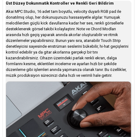
Üst Düzey Dokunmatik Kontroller ve Renkli Geri Bildirim
Akai MPC Studio, 16 adet tam boyutlu, velocity duyarlı RGB pad ile
donatılmış olup, her dokunuşunuzu hassasiyetle algılar. Yumuşak
melodilerden güçlü kick davullarına kadar her ses, renkli görsellerle
desteklenerek görsel takibi kolaylaştırır. Note ve Chord Modları
arasında hızlı geçiş yaparak anında akorlar oluşturabilir ve ritmik
düzenlemeler yapabilirsiniz. Bunun yanı sıra, atanabilir Touch Strip
denetleyicisi sayesinde enstrüman seslerini bükebilir, hi-hat geçişlerini
kontrol edebilir ya da gitar akorlarına gerçekçi bir tını
kazandırabilirsiniz. Cihazın üzerindeki parlak renkli ekran, dalga
formlarını kesme, eklentileri inceleme ve ayarları hızlı bir şekilde
düzenleme gibi işlemleri anında yapmanıza olanak tanır. Bu özellikler,
müzik prodüksiyon sürecinizi daha hızlı ve verimli hale getirir.