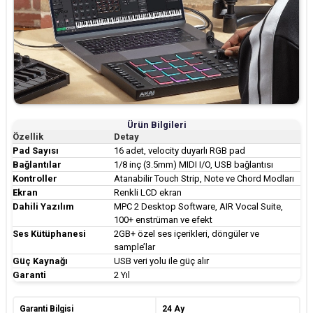
Ürün Bilgileri
Özellik
Detay
Pad Sayısı
16 adet, velocity duyarlı RGB pad
Bağlantılar
1/8 inç (3.5mm) MIDI I/O, USB bağlantısı
Kontroller
Atanabilir Touch Strip, Note ve Chord Modları
Ekran
Renkli LCD ekran
Dahili Yazılım
MPC 2 Desktop Software, AIR Vocal Suite,
100+ enstrüman ve efekt
Ses Kütüphanesi
2GB+ özel ses içerikleri, döngüler ve
sample’lar
Güç Kaynağı
USB veri yolu ile güç alır
Garanti
2 Yıl
Garanti Bilgisi
24 Ay