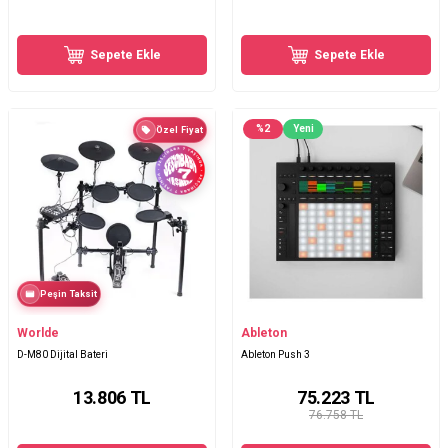
Sepete Ekle
Sepete Ekle
%
2
Yeni
Özel Fiyat
Peşin Taksit
Worlde
Ableton
D-M80 Dijital Bateri
Ableton Push 3
13.806
TL
75.223
TL
76.758 TL