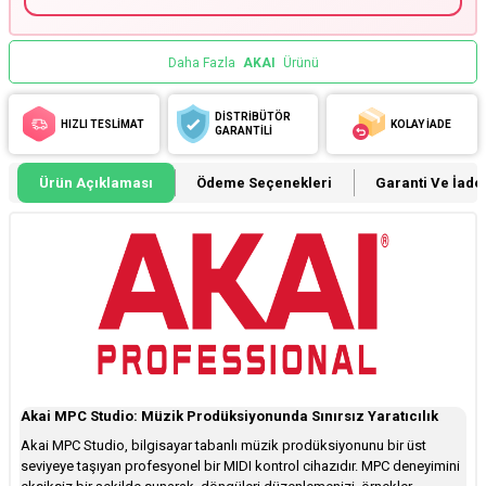
Daha Fazla
AKAI
Ürünü
DİSTRİBÜTÖR
HIZLI TESLİMAT
KOLAY İADE
GARANTİLİ
Ürün Açıklaması
Ödeme Seçenekleri
Garanti Ve İade 
Akai MPC Studio: Müzik Prodüksiyonunda Sınırsız Yaratıcılık
Akai MPC Studio, bilgisayar tabanlı müzik prodüksiyonunu bir üst
seviyeye taşıyan profesyonel bir MIDI kontrol cihazıdır. MPC deneyimini