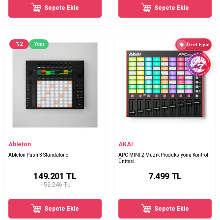
Sepete Ekle
Sepete Ekle
%
2
Yeni
Özel Fiyat
Ableton
AKAI
Ableton Push 3 Standalone
APC MINI 2 Müzik Prodüksiyonu Kontrol
Ünitesi
149.201
TL
7.499
TL
152.246 TL
Sepete Ekle
Sepete Ekle