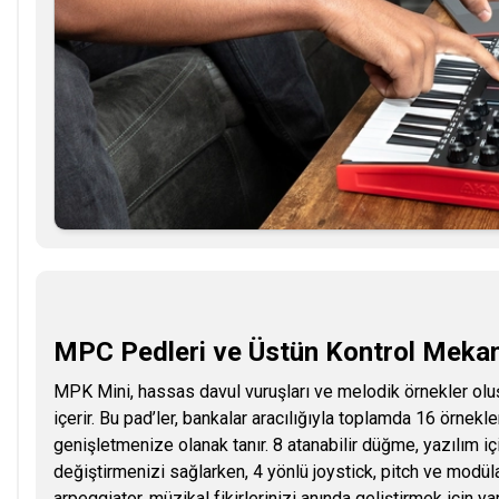
MPC Pedleri ve Üstün Kontrol Meka
MPK Mini, hassas davul vuruşları ve melodik örnekler oluş
içerir. Bu pad’ler, bankalar aracılığıyla toplamda 16 örne
genişletmenize olanak tanır. 8 atanabilir düğme, yazılım içi
değiştirmenizi sağlarken, 4 yönlü joystick, pitch ve modüla
arpeggiator, müzikal fikirlerinizi anında geliştirmek için yar