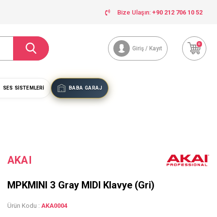
Bize Ulaşın:
+90 212 706 10 52
0
Giriş / Kayıt
SES SISTEMLERI
BABA GARAJ
AKAI
MPKMINI 3 Gray MIDI Klavye (Gri)
Ürün Kodu :
AKA0004