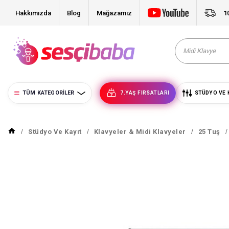
Hakkımızda
Blog
Mağazamız
1
TÜM KATEGORILER
7.YAŞ FIRSATLARI
STÜDYO VE 
Stüdyo Ve Kayıt
Klavyeler & Midi Klavyeler
25 Tuş