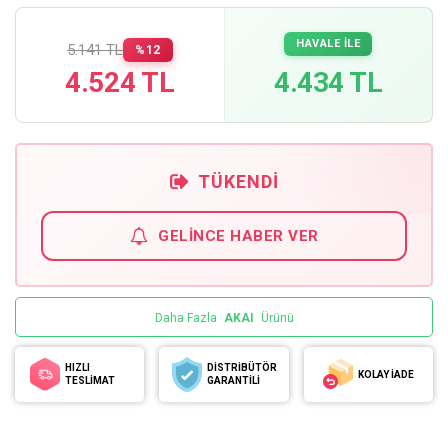
HAVALE İLE
5.141 TL
%12
4.524 TL
4.434 TL
TÜKENDI
GELINCE HABER VER
Daha Fazla
AKAI
Ürünü
HIZLI
DİSTRİBÜTÖR
KOLAY İADE
TESLİMAT
GARANTİLİ