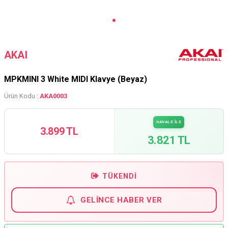
AKAI
MPKMINI 3 White MIDI Klavye (Beyaz)
Ürün Kodu :
AKA0003
HAVALE İLE
3.899 TL
3.821 TL
TÜKENDI
GELINCE HABER VER