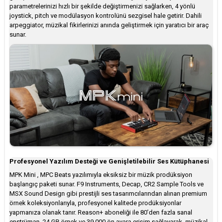
parametrelerinizi hızlı bir şekilde değiştirmenizi sağlarken, 4 yönlü
joystick, pitch ve modülasyon kontrolünü sezgisel hale getirir. Dahili
arpeggiator, müzikal fikirlerinizi anında geliştirmek için yaratıcı bir araç
sunar.
Profesyonel Yazılım Desteği ve Genişletilebilir Ses Kütüphanesi
MPK Mini , MPC Beats yazılımıyla eksiksiz bir müzik prodüksiyon
başlangıç paketi sunar. F9 Instruments, Decap, CR2 Sample Tools ve
MSX Sound Design gibi prestijli ses tasarımcılarından alınan premium
örnek koleksiyonlarıyla, profesyonel kalitede prodüksiyonlar
yapmanıza olanak tanır. Reason+ aboneliği ile 80’den fazla sanal
enstrüman, 24 GB örnek ve 39.000 ön ayara erişim sağlayarak, müzikal