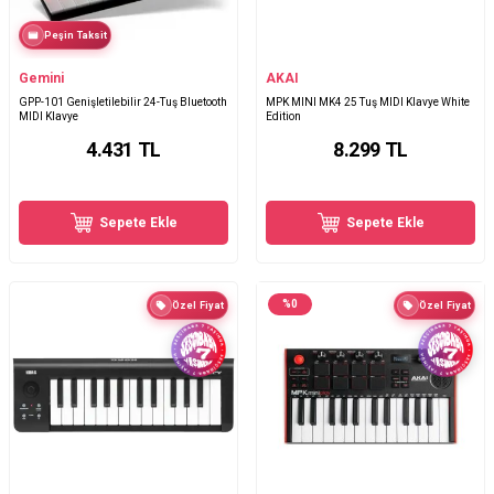
Peşin Taksit
Gemini
AKAI
GPP-101 Genişletilebilir 24-Tuş Bluetooth
MPK MINI MK4 25 Tuş MIDI Klavye White
MIDI Klavye
Edition
4.431
TL
8.299
TL
Sepete Ekle
Sepete Ekle
%
0
Özel Fiyat
Özel Fiyat