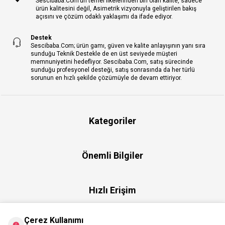
Sescibaba.Com’un temel ilkelerinden biri olan kalite, sadece
ürün kalitesini değil, Asimetrik vizyonuyla geliştirilen bakış
açısını ve çözüm odaklı yaklaşımı da ifade ediyor.
Destek
Sescibaba.Com; ürün gamı, güven ve kalite anlayışının yanı sıra
sunduğu Teknik Destekle de en üst seviyede müşteri
memnuniyetini hedefliyor. Sescibaba.Com, satış sürecinde
sunduğu profesyonel desteği, satış sonrasında da her türlü
sorunun en hızlı şekilde çözümüyle de devam ettiriyor.
Kategoriler
Önemli Bilgiler
Hızlı Erişim
Çerez Kullanımı
Üye