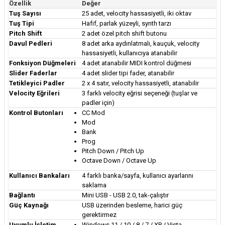
Özellik
Değer
Tuş Sayısı
25 adet, velocity hassasiyetli, iki oktav
Tuş Tipi
Hafif, parlak yüzeyli, synth tarzı
Pitch Shift
2 adet özel pitch shift butonu
Davul Pedleri
8 adet arka aydınlatmalı, kauçuk, velocity
hassasiyetli, kullanıcıya atanabilir
Fonksiyon Düğmeleri
4 adet atanabilir MIDI kontrol düğmesi
Slider Faderlar
4 adet slider tipi fader, atanabilir
Tetikleyici Padler
2 x 4 satır, velocity hassasiyetli, atanabilir
Velocity Eğrileri
3 farklı velocity eğrisi seçeneği (tuşlar ve
padler için)
Kontrol Butonları
CC Mod
Mod
Bank
Prog
Pitch Down / Pitch Up
Octave Down / Octave Up
Kullanıcı Bankaları
4 farklı banka/sayfa, kullanıcı ayarlarını
saklama
Bağlantı
Mini USB - USB 2.0, tak-çalıştır
Güç Kaynağı
USB üzerinden besleme, harici güç
gerektirmez
Uyumlu İşletim
Windows 11 / 10 / 8 / 7 / XP / Vista