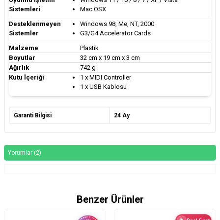
Sistemleri
Mac OSX
Desteklenmeyen
Windows 98, Me, NT, 2000
Sistemler
G3/G4 Accelerator Cards
Malzeme
Plastik
Boyutlar
32 cm x 19 cm x 3 cm
Ağırlık
742 g
Kutu İçeriği
1 x MIDI Controller
1 x USB Kablosu
Garanti Bilgisi
24 Ay
Yorumlar (2)
Benzer Ürünler