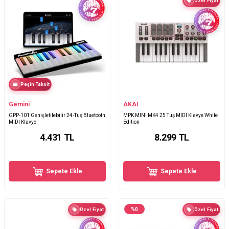
Özel Fiyat
Peşin Taksit
Gemini
AKAI
GPP-101 Genişletilebilir 24-Tuş Bluetooth
MPK MINI MK4 25 Tuş MIDI Klavye White
MIDI Klavye
Edition
4.431
TL
8.299
TL
Sepete Ekle
Sepete Ekle
%
0
Özel Fiyat
Özel Fiyat