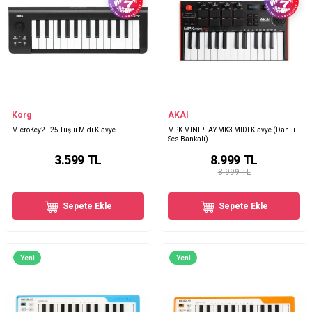
Korg
AKAI
MicroKey2 - 25 Tuşlu Midi Klavye
MPK MINIPLAY MK3 MIDI Klavye (Dahili
Ses Bankalı)
3.599
TL
8.999
TL
8.999 TL
Sepete Ekle
Sepete Ekle
Yeni
Yeni