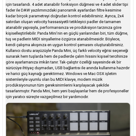
için tasarlandı. 4 adet atanabilir fonksiyon düğmesi ve 4 adet slider tipi
fader ile DAW yazılımınızdaki panoramik ayarlardan filtre kesimine
kadar birçok parametreyi doğrudan kontrol edebilirsiniz. Ayrıca, 2x4
satırdan oluşan velocity hassasiyetli tetikleyici padler de tamamen
atanabilir yapısıyla, performansınıza ve prodüksiyon tarzınıza göre
kişiselleştirilebilir. Panda Mini’nin en güçlü yanlarından biri, tüm düğme,
tuş ve padlerin MIDI sinyallerine özgürce atanabilmesidir. Böylece,
kendi çalışma akışınıza en uygun kontrol şemasını oluşturabilirsiniz.
Kullanıcı dostu arayüzüyle Panda Mini, üç farklı velocity eğrisi seçeneği
sunarak hem tuşlarda hem de padlerde çalım hissini kişisel tercihinize
göre ayarlamanıza imkân tanır. Tak-çalıştır özelliği sayesinde ek bir
sürücüye ihtiyaç duymadan, USB bağlantısı ile anında kullanıma hazırdır
ve harici güç kaynağı gerektirmez. Windows ve Mac OSX işletim
sistemleriyle uyumlu olan bu MIDI klavye, modern müzik
prodüksiyonunun tüm gereksinimlerini karşılayacak şekilde
tasarlanmıştır. Panda Mini, hem yeni başlayanlar hem de profesyoneller
için yaratıcı süreçte vazgeçilmez bir yardımcıdır.