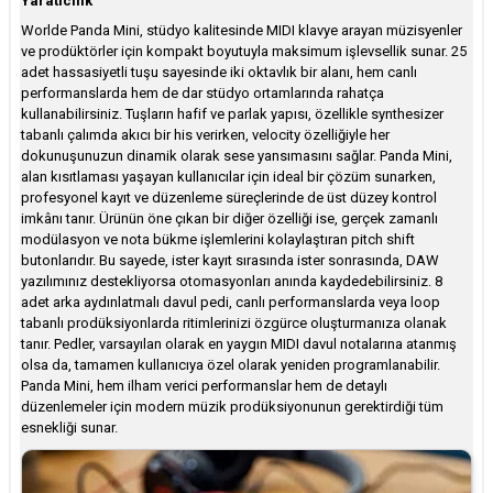
Yaratıcılık
Worlde Panda Mini, stüdyo kalitesinde MIDI klavye arayan müzisyenler
ve prodüktörler için kompakt boyutuyla maksimum işlevsellik sunar. 25
adet hassasiyetli tuşu sayesinde iki oktavlık bir alanı, hem canlı
performanslarda hem de dar stüdyo ortamlarında rahatça
kullanabilirsiniz. Tuşların hafif ve parlak yapısı, özellikle synthesizer
tabanlı çalımda akıcı bir his verirken, velocity özelliğiyle her
dokunuşunuzun dinamik olarak sese yansımasını sağlar. Panda Mini,
alan kısıtlaması yaşayan kullanıcılar için ideal bir çözüm sunarken,
profesyonel kayıt ve düzenleme süreçlerinde de üst düzey kontrol
imkânı tanır. Ürünün öne çıkan bir diğer özelliği ise, gerçek zamanlı
modülasyon ve nota bükme işlemlerini kolaylaştıran pitch shift
butonlarıdır. Bu sayede, ister kayıt sırasında ister sonrasında, DAW
yazılımınız destekliyorsa otomasyonları anında kaydedebilirsiniz. 8
adet arka aydınlatmalı davul pedi, canlı performanslarda veya loop
tabanlı prodüksiyonlarda ritimlerinizi özgürce oluşturmanıza olanak
tanır. Pedler, varsayılan olarak en yaygın MIDI davul notalarına atanmış
olsa da, tamamen kullanıcıya özel olarak yeniden programlanabilir.
Panda Mini, hem ilham verici performanslar hem de detaylı
düzenlemeler için modern müzik prodüksiyonunun gerektirdiği tüm
esnekliği sunar.