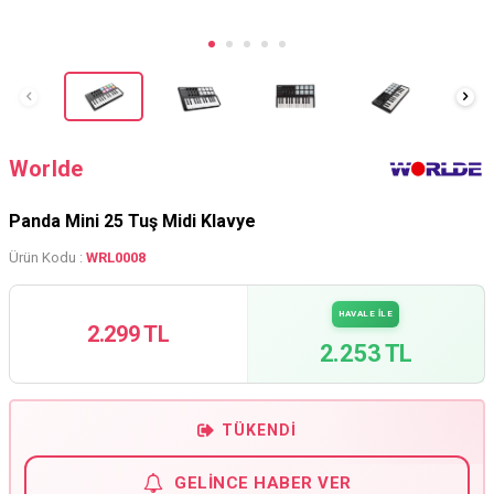
Worlde
Panda Mini 25 Tuş Midi Klavye
Ürün Kodu :
WRL0008
HAVALE İLE
2.299 TL
2.253 TL
TÜKENDI
GELINCE HABER VER