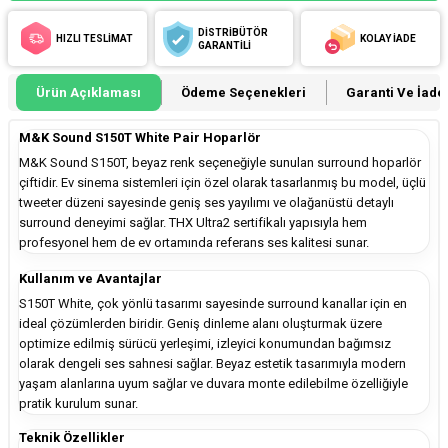
DİSTRİBÜTÖR
HIZLI TESLİMAT
KOLAY İADE
GARANTİLİ
Ürün Açıklaması
Ödeme Seçenekleri
Garanti Ve İade 
M&K Sound S150T White Pair Hoparlör
M&K Sound S150T, beyaz renk seçeneğiyle sunulan surround hoparlör
çiftidir. Ev sinema sistemleri için özel olarak tasarlanmış bu model, üçlü
tweeter düzeni sayesinde geniş ses yayılımı ve olağanüstü detaylı
surround deneyimi sağlar. THX Ultra2 sertifikalı yapısıyla hem
profesyonel hem de ev ortamında referans ses kalitesi sunar.
Kullanım ve Avantajlar
S150T White, çok yönlü tasarımı sayesinde surround kanallar için en
ideal çözümlerden biridir. Geniş dinleme alanı oluşturmak üzere
optimize edilmiş sürücü yerleşimi, izleyici konumundan bağımsız
olarak dengeli ses sahnesi sağlar. Beyaz estetik tasarımıyla modern
yaşam alanlarına uyum sağlar ve duvara monte edilebilme özelliğiyle
pratik kurulum sunar.
Teknik Özellikler