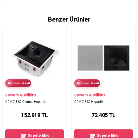
Benzer Ürünler
Peşin Taksit
Peşin Taksit
Bowers & Wilkins
Bowers & Wilkins
CCM 7.3 S2 Gömme Hoparlör
CCM 7.5 S2 Hoparlör
152.919
TL
72.405
TL
Sepete Ekle
Sepete Ekle