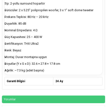
Tip: 2-yollu surround hoparlör
Sürücüler: 2 x 5.25" polipropilen woofer, 3 x 1" soft dome tweeter
Frekans Tepkisi: 80 Hz – 20 kHz
Duyarlılık: 85 dB
Nominal Empedans: 4 Ω
Güç Kapasitesi: 25 – 400 W
Sertifikasyon: THX Ultra2
Renk: Beyaz
Montaj: Duvar montajına uygun
Boyutlar (Y x G x D): 32.6 × 27.8 × 17.8 cm
Ağırlık: ~7.3 kg (adet başına)
Garanti Bilgisi
24 Ay
Yorumlar