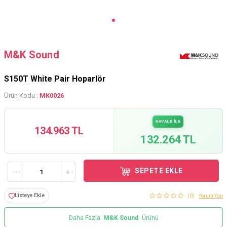
M&K Sound
S150T White Pair Hoparlör
Ürün Kodu :
MK0026
HAVALE İLE
134.963 TL
132.264 TL
SEPETE EKLE
Listeye Ekle
(0)
Yorum Yap
Daha Fazla
M&K Sound
Ürünü