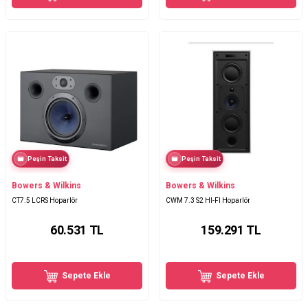
Peşin Taksit
Peşin Taksit
Bowers & Wilkins
Bowers & Wilkins
CT7.5 LCRS Hoparlör
CWM 7.3 S2 HI-FI Hoparlör
60.531
TL
159.291
TL
Sepete Ekle
Sepete Ekle